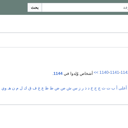
بحث
>>
1140
-
1141
-
114
أشخاص وُلِدوا في
1144
.
أعلى
أ
ب
ت
ث
ج
ح
خ
د
ذ
ر
ز
س
ش
ص
ض
ط
ظ
ع
غ
ف
ق
ك
ل
م
ن
هـ
و
ي