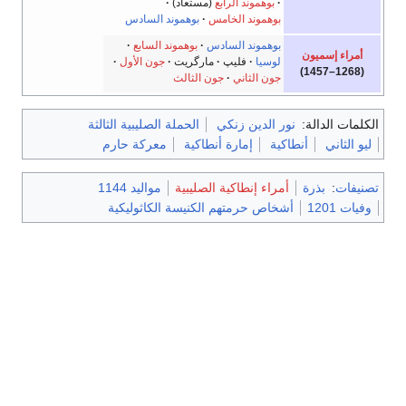
بوهموند الرابع
(مستعاد)
بوهموند الخامس
بوهموند السادس
بوهموند السادس
بوهموند السابع
أمراء إسميون
لوسيا
فليپ
مارگريت
جون الأول
(1268–1457)
جون الثاني
جون الثالث
الكلمات الدالة:
نور الدين زنكي
الحملة الصليبية الثالثة
ليو الثاني
أنطاكية
إمارة أنطاكية
معركة حارم
تصنيفات
:
بذرة
أمراء إنطاكية الصليبية
مواليد 1144
وفيات 1201
أشخاص حرمتهم الكنيسة الكاثوليكية