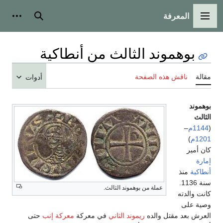
المعرفة
القائمة الرئيسية
بحث
أدوات
بوهموند الثالث من أنطاكية
مقالة
ناقش هذه الصفحة
أدوات
بوهموند
الثالث
(
1144م
–
1201م
)
كان أمير
إمارة
أنطاكية
منذ
سنة 1136.
عملة من بوهموند الثالث.
كانت والدته
وصية على
العرش بعد مقتل والده
ريموند الثاني
في معركة
معركة إنب
حتى