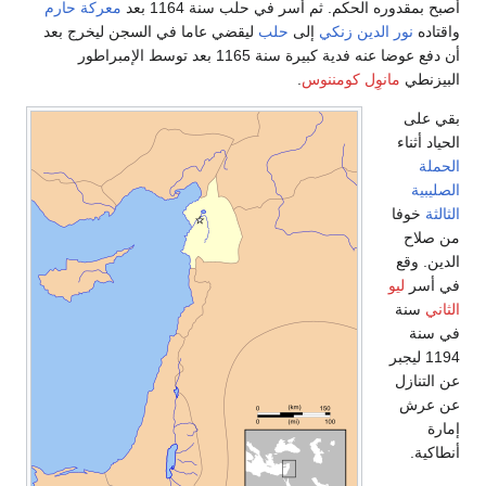
أصبح بمقدوره الحكم. ثم أسر في حلب سنة 1164 بعد
معركة حارم
واقتاده
نور الدين زنكي
إلى
حلب
ليقضي عاما في السجن ليخرج بعد
أن دفع عوضا عنه فدية كبيرة سنة 1165 بعد توسط الإمبراطور
البيزنطي
مانوِل كومننوس
.
بقي على
الحياد أثناء
الحملة
الصليبية
الثالثة
خوفا
من صلاح
الدين. وقع
في أسر
ليو
الثاني
سنة
في سنة
1194 ليجبر
عن التنازل
عن عرش
إمارة
أنطاكية.