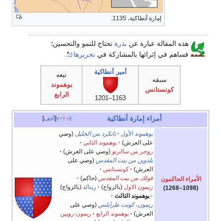
إمارة أنطاكية، 1135.
هذه المقالة عبارة عن
بذرة
تحتاج للنمو والتحسين؛
فساهم في إثرائها بالمشاركة في
تحريرها
.
أمير أنطاكية
تبعه
سبقه
بوهموند
كونستانس
الرابع
1163–1201
أمراء
إمارة أنطاكية
e
t
v
أخف
بوهموند الأول
تانكرد من الجليل
(وصي
على العرش)
بوهموند الثاني
روجر من سالرنو
(وصي على العرش)
بلدوين من بيت المقدس
(وصي على
العرش)
كونستانس
فولك من بيت المقدس
(حاكم)
الأمراء الحاكمون
ريمون الاول
(بالزواج)
رينالد
(بالزواج)
(1098–1268)
بوهموند الثالث
ريمون، كونت طرابلس
(وصي على
العرش)
بوهموند الرابع
ريمون-روپين