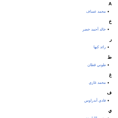
A
محمد عساف
خ
خالد أحمد خضر
ر
رائد كبها
ط
طوني قطان
غ
محمد غازي
ف
فادي أندراوس
ي