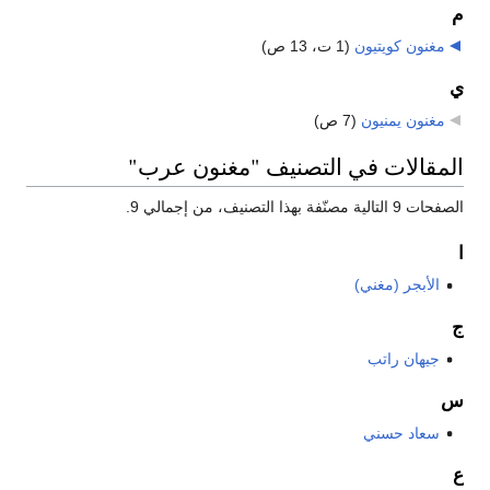
م
مغنون كويتيون
‏
(1 ت، 13 ص)
ي
مغنون يمنيون
‏
(7 ص)
المقالات في التصنيف "مغنون عرب"
الصفحات 9 التالية مصنّفة بهذا التصنيف، من إجمالي 9.
ا
الأبجر (مغني)
ج
جيهان راتب
س
سعاد حسني
ع