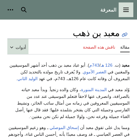
المعرفة
القائمة الرئيسية
بحث
أدوات
معبد بن ذهب
مقالة
ناقش هذه الصفحة
أدوات
معبد
(ت.
126 هـ
/
743م
). أبو عباد معبد بن ذهب أحد أشهر الموسيقيين
والمغنين في
العصر الأموي
. ولا يُعرف تاريخ مولده بالتحديد لكن
المعروف أن وفاته كانت عام 126هـ، 743م، في عهد
الوليد الثاني
.
وُلد معبد في
المدينة المنورة
، وكان والده زنجياً. وبدأ معبد حياته
بالصرافة، وانصرف عنها لاحقاً فتعلم الموسيقى عند عدد من
الموسيقيين المعروفين في زمانه من أمثال سائب الخاثر، ونشيط
الفارسي وجميلة التي كان يفتخر بتتلمذه عليها؛ فقد قال عنها ¸أصل
الغناء جميلة وفرعه نحن، ولولا جميلة لم نكن نحن مغنين·.
ومما يدل على تفوق معبد أن
إسحاق الموصلي
ـ وهو زعيم الموسيقيين
في العصر العباسي ـ قد وصف معبدًا بأنه ¸أحسن الناس غناء، وأجودهم