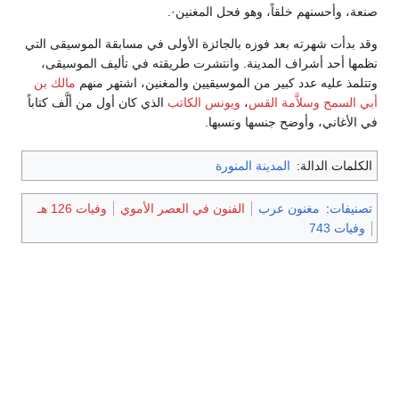
صنعة، وأحسنهم خلقاً، وهو فحل المغنين·.
وقد بدأت شهرته بعد فوزه بالجائزة الأولى في مسابقة الموسيقى التي
نظمها أحد أشراف المدينة. وانتشرت طريقته في تأليف الموسيقى،
وتتلمذ عليه عدد كبير من الموسيقيين والمغنين، اشتهر منهم
مالك بن
أبي السمح
وسلاَّمة القس
،
ويونس الكاتب
الذي كان أول من ألَّف كتاباً
في الأغاني، وأوضح جنسها ونسبها.
الكلمات الدالة:
المدينة المنورة
تصنيفات
:
مغنون عرب
الفنون في العصر الأموي
وفيات 126 هـ
وفيات 743