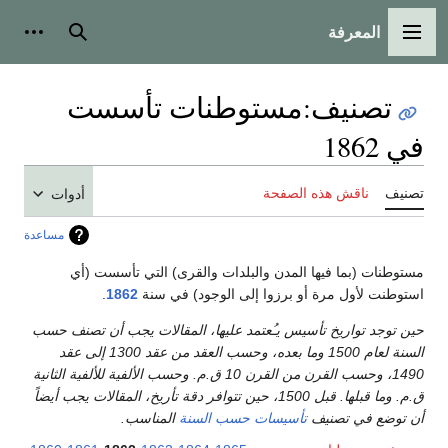
المعرفة
القائمة الرئيسية
بحث
أدوات
تصنيف
:
مستوطنات تأسست
في 1862
تصنيف
ناقش هذه الصفحة
أدوات
مساعدة
مستوطنات (بما فيها المدن والبلدات والقرى) التي تأسست (أي
استوطنت لأول مرة أو برزوا إلى الوجود) في سنة
1862
.
حين توجد تواريخ تأسيس يـُعتمد عليها، المقالات يجب أن تصنف حسب
السنة لعام 1500 وما بعده، وحسب العقد من عقد 1300 إلى عقد
1490، وحسب القرن من القرن 10 ق.م. وحسب الألفية للألفية الثانية
ق.م. وما قبلها. قبل 1500، حين تتوافر دقة تأريخ، المقالات يجب أيضاً
أن توضع في تصنيف
تأسيسات حسب السنة
المناسب.