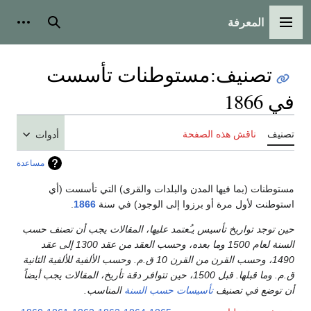
المعرفة
القائمة الرئيسية
بحث
أدوات
تصنيف
:
مستوطنات تأسست
في 1866
تصنيف
ناقش هذه الصفحة
أدوات
مساعدة
مستوطنات (بما فيها المدن والبلدات والقرى) التي تأسست (أي
استوطنت لأول مرة أو برزوا إلى الوجود) في سنة
1866
.
حين توجد تواريخ تأسيس يـُعتمد عليها، المقالات يجب أن تصنف حسب
السنة لعام 1500 وما بعده، وحسب العقد من عقد 1300 إلى عقد
1490، وحسب القرن من القرن 10 ق.م. وحسب الألفية للألفية الثانية
ق.م. وما قبلها. قبل 1500، حين تتوافر دقة تأريخ، المقالات يجب أيضاً
أن توضع في تصنيف
تأسيسات حسب السنة
المناسب.