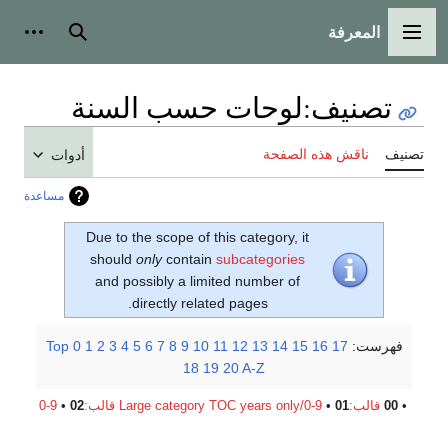
المعرفة
القائمة الرئيسية
بحث
أدوات
تصنيف
:
لوحات حسب السنة
تصنيف
ناقش هذه الصفحة
أدوات
مساعدة
Due to the scope of this category, it
should
only
contain
subcategories
and possibly a limited number of
directly related pages.
فهرست:
17
16
15
14
13
12
11
10
9
8
7
6
5
4
3
2
1
0
Top
18
19
20
A-Z
•
00
قالب:Large category TOC years only/0-9
01
•
قالب:Large category TOC years only/0-9
02
•