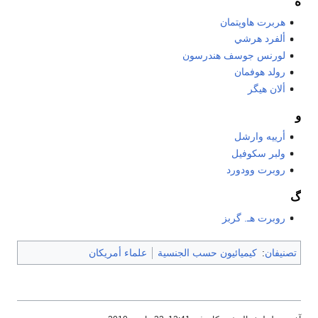
ه
هربرت هاوپتمان
ألفرد هرشي
لورنس جوسف هندرسون
رولد هوفمان
ألان هيگر
و
أرييه وارشل
ولبر سكوفيل
روبرت وودورد
گ
روبرت هـ. گربز
تصنيفان
:
كيميائيون حسب الجنسية
علماء أمريكان