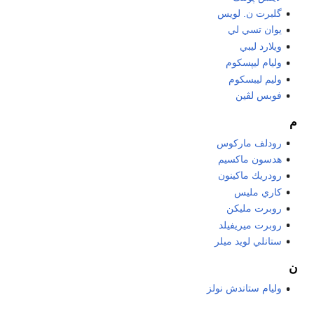
گلبرت ن. لويس
يوان تسي لي
ويلارد ليبي
وليام ليپسكوم
وليم ليبسكوم
فوبس لڤين
م
رودلف ماركوس
هدسون ماكسيم
رودريك ماكينون
كاري مليس
روبرت مليكن
روبرت ميريفيلد
ستانلي لويد ميلر
ن
وليام ستاندش نولز