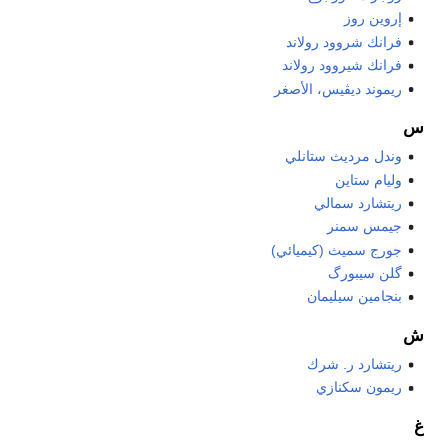
إروين روز
فرانك شروود رولاند
فرانك شيروود رولاند
ريموند ديڤيس، الأصغر
س
وندل مرديث ستانلي
وليام ستاين
ريتشارد سمالي
جيمس سمنر
جورج سميث (كيميائي)
گلن سيبورگ
بنجامين سيليمان
ش
ريتشارد ر. شرك
ريمون سكنازي
غ