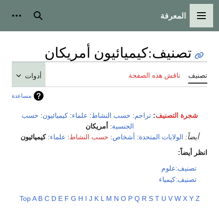
المعرفة
القائمة الرئيسية
بحث
أدوات
تصنيف
:
كيميائيون أمريكان
تصنيف
ناقش هذه الصفحة
أدوات
مساعدة
شجرة التصنيف
:
تراجم
:
حسب النشاط
:
علماء
:
كيميائيون
:
حسب
الجنسية
:
أمريكان
أيضاً:
الولايات المتحدة
:
أشخاص
:
حسب النشاط
:
علماء
:
كيميائيون
انظر أيضاً:
تصنيف:علوم
تصنيف:كيمياء
Top
A
B
C
D
E
F
G
H
I
J
K
L
M
N
O
P
Q
R
S
T
U
V
W
X
Y
Z