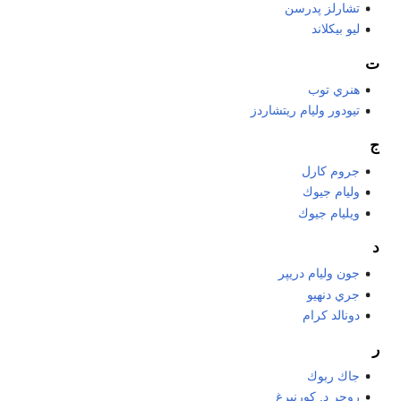
تشارلز پدرسن
ليو بيكلاند
ت
هنري توب
تيودور وليام ريتشاردز
ج
جروم كارل
وليام جيوك
ويليام جيوك
د
جون وليام دريپر
جري دنهيو
دونالد كرام
ر
جاك ربوك
روجر د. كورنبرغ