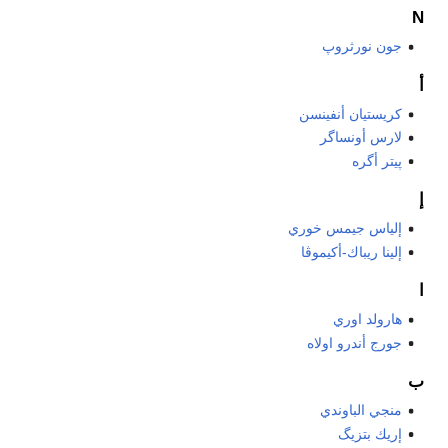
N
جون نورثروپ
أ
كريستيان أنفينسن
لارس أونساگر
پيتر أگره
إ
إلياس جيمس خوري
إلينا ريباك-أكيموڤا
ا
هارولد اوري
جورج أندرو اولاه
ب
منجي الباوندي
إريك بتزيگ