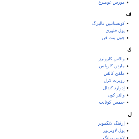
موزس غومبرغ
ف
كونستانتين فالبرگ
پول فلوري
جون بنت فن
ك
والاس كاروثرز
مارتن كارپلس
ملڤن كالڤن
روبرت كرل
إدوارد كندال
والتر كون
جيمس كونانت
ل
إرڤنگ لانگموير
پول لاوتربور
لاينس پولنگ