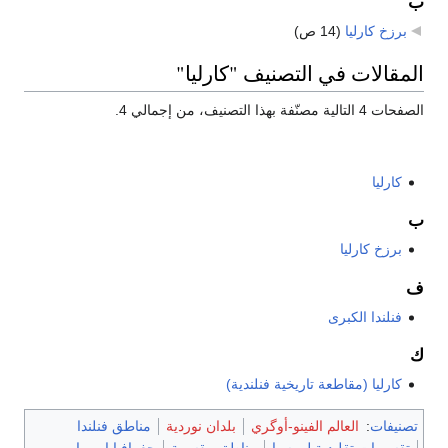
ب
برزخ كارليا
‏
(14 ص)
المقالات في التصنيف "كارليا"
الصفحات 4 التالية مصنّفة بهذا التصنيف، من إجمالي 4.
كارليا
ب
برزخ كارليا
ف
فنلندا الكبرى
ك
كارليا (مقاطعة تاريخية فنلندية)
تصنيفات
:
العالم الفينو-أوگري
بلدان نوردية
مناطق فنلندا