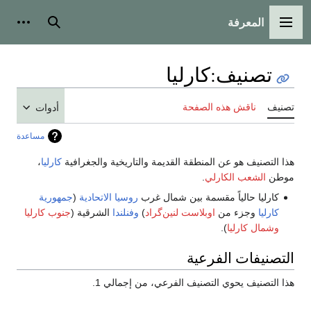
المعرفة
القائمة الرئيسية
بحث
أدوات
تصنيف
:
كارليا
تصنيف
ناقش هذه الصفحة
أدوات
مساعدة
هذا التصنيف هو عن المنطقة القديمة والتاريخية والجغرافية
كارليا
،
موطن
الشعب الكارلي
.
كارليا حالياً مقسمة بين شمال غرب
روسيا الاتحادية
(
جمهورية
كارليا
وجزء من
اوبلاست لنين‌گراد
)
وفنلندا
الشرقية (
جنوب كارليا
وشمال كارليا
).
التصنيفات الفرعية
هذا التصنيف يحوي التصنيف الفرعي، من إجمالي 1.