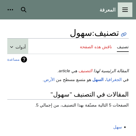
المعرفة
القائمة الرئيسية
بحث
أدوات
تصنيف
:
سهول
تصنيف
ناقش هذه الصفحة
أدوات
مساعدة
المقالة الرئيسية لهذا
التصنيف
هي article.
في
الجغرافيا
،
السهل
هو متسع مسطح من
الأرض
.
المقالات في التصنيف "سهول"
الصفحات 5 التالية مصنّفة بهذا التصنيف، من إجمالي 5.
سهل