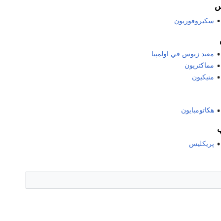
سكيروفوريون
معبد زيوس في اولمپيا
مماكتريون
منيكيون
هكاتومبايون
پريكليس