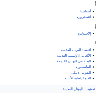
أ
أسپاسيا
أنثستريون
إ
إلافيبوليون
ا
اقتصاد اليونان القديمة
الألعاب الاوليمبية القديمة
البغاء في اليونان القديمة
البيانبسيون
التقويم الأتيكي
الديمقراطية الأثينية
تصنيف
:
اليونان القديمة