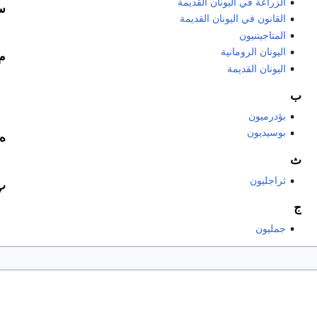
الزراعة في اليونان القديمة
س
القانون في اليونان القديمة
المتاجيتنيون
اليونان الرومانية
م
اليونان القديمة
ب
بؤدرميون
بوسيديون
ه
ث
ثراجليون
پ
ج
جمليون