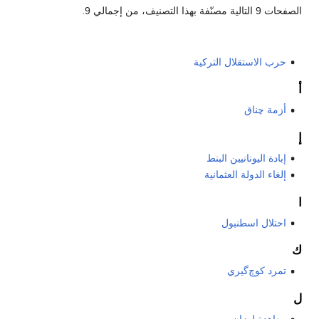
الصفحات 9 التالية مصنّفة بهذا التصنيف، من إجمالي 9.
حرب الاستقلال التركية
أ
أزمة چناق
إ
إبادة اليونانيين البنط
إلغاء الدولة العثمانية
ا
احتلال اسطنبول
ك
تمرد كوچ‌گيري
ل
معاهدة لوزان