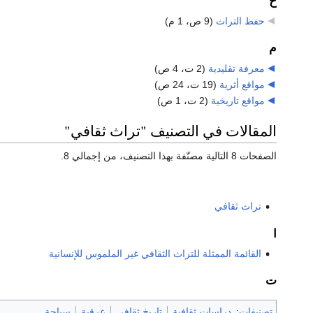
ح
حفظ التراث
‏
(9 ص، 1 م)
م
معرفة تقليدية
‏
(2 ت، 4 ص)
مواقع أثرية
‏
(19 ت، 24 ص)
مواقع تاريخية
‏
(2 ت، 1 ص)
المقالات في التصنيف "تراث ثقافي"
الصفحات 8 التالية مصنّفة بهذا التصنيف، من إجمالي 8.
تراث ثقافي
ا
القائمة الممثلة للتراث الثقافي غير الملموس للإنسانية
ت
تصنيفات
:
دراسات ثقافية
تاريخ ثقافي
عرقية
سياحة