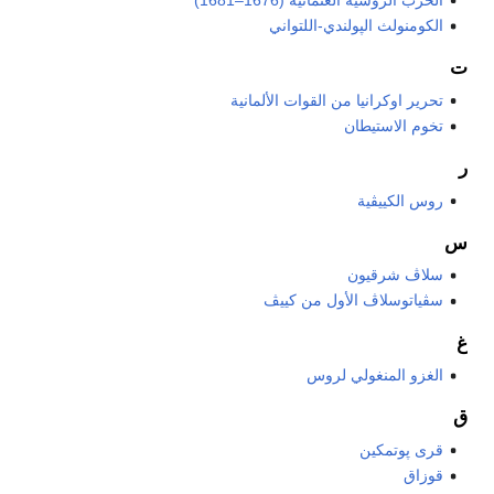
الكومنولث الپولندي-اللتواني
ت
تحرير اوكرانيا من القوات الألمانية
تخوم الاستيطان
ر
روس الكييڤية
س
سلاڤ شرقيون
سڤياتوسلاڤ الأول من كييڤ
غ
الغزو المنغولي لروس
ق
قرى پوتمكين
قوزاق