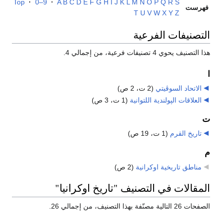
Top
·
0–9
·
A
B
C
D
E
F
G
H
I
J
K
L
M
N
O
P
Q
R
S
فهرست
T
U
V
W
X
Y
Z
التصنيفات الفرعية
هذا التصنيف يحوي 4 تصنيفات فرعية، من إجمالي 4.
ا
الاتحاد السوڤيتي
‏
(2 ت، 2 ص)
العلاقات الپولندية اللتوانية
‏
(1 ت، 3 ص)
ت
تاريخ القرم
‏
(1 ت، 19 ص)
م
مناطق تاريخية اوكرانية
‏
(2 ص)
المقالات في التصنيف "تاريخ اوكرانيا"
الصفحات 26 التالية مصنّفة بهذا التصنيف، من إجمالي 26.