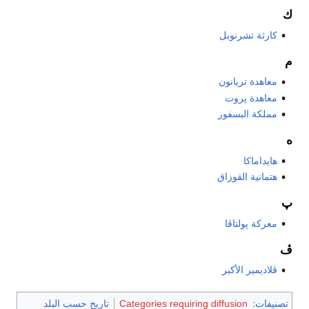
ك
كارثة تشرنوبل
م
معاهدة تريانون
معاهدة پروت
مملكة البسفور
ه
هايداماكا
هتمانية القوزاق
پ
معركة پولتاڤا
ڤ
ڤلاديمير الأكبر
تصنيفات
:
Categories requiring diffusion
تاريخ حسب البلد