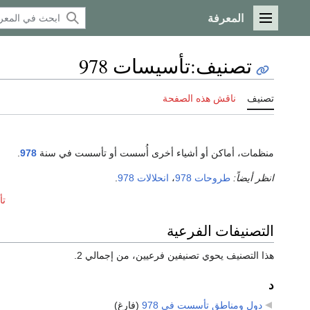
المعرفة
القائمة الرئيسية
تصنيف
:
تأسيسات 978
تصنيف
ناقش هذه الصفحة
منظمات، أماكن أو أشياء أخرى أُسست أو تأسست في سنة
978
.
انظر أيضاً:
طروحات 978
،
انحلالات 978
.
تأ
التصنيفات الفرعية
هذا التصنيف يحوي تصنيفين فرعيين، من إجمالي 2.
د
دول ومناطق تأسست في 978
‏
(فارغ)