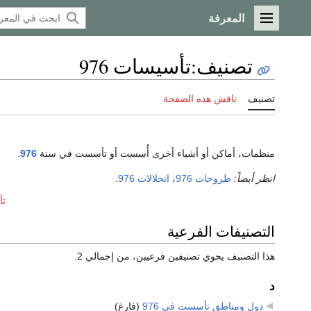
المعرفة
القائمة الرئيسية
تصنيف
:
تأسيسات 976
تصنيف
ناقش هذه الصفحة
منظمات، أماكن أو أشياء أخرى أُسست أو تأسست في سنة
976
.
انظر أيضاً:
طروحات 976
،
انحلالات 976
.
تأ
التصنيفات الفرعية
هذا التصنيف يحوي تصنيفين فرعيين، من إجمالي 2.
د
دول ومناطق تأسست في 976
‏
(فارغ)