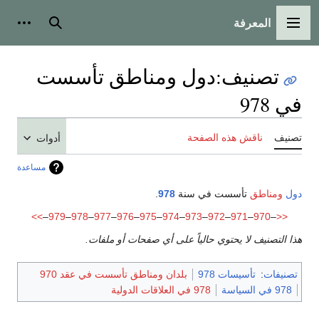
المعرفة
القائمة الرئيسية
بحث
أدوات
تصنيف
:
دول ومناطق تأسست
في 978
تصنيف
ناقش هذه الصفحة
أدوات
مساعدة
دول
ومناطق
تأسست في سنة
978
.
>>
–
979
–
978
–
977
–
976
–
975
–
974
–
973
–
972
–
971
–
970
–
<<
هذا التصنيف لا يحتوي حالياً على أي صفحات أو ملفات.
تصنيفات
:
تأسيسات 978
بلدان ومناطق تأسست في عقد 970
978 في السياسة
978 في العلاقات الدولية