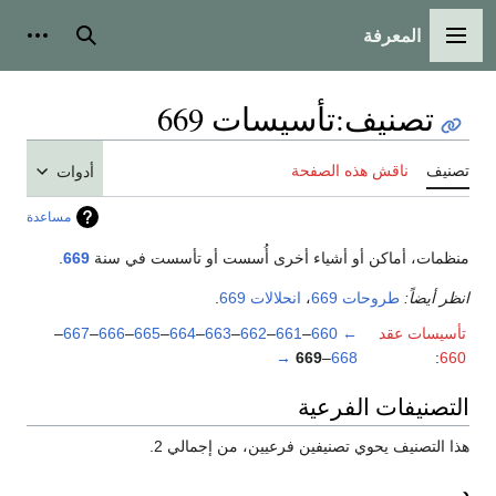
المعرفة
القائمة الرئيسية
بحث
أدوات
تصنيف
:
تأسيسات 669
تصنيف
ناقش هذه الصفحة
أدوات
مساعدة
منظمات، أماكن أو أشياء أخرى أُسست أو تأسست في سنة
669
.
انظر أيضاً:
طروحات 669
،
انحلالات 669
.
تأسيسات عقد
←
660
–
661
–
662
–
663
–
664
–
665
–
666
–
667
–
→
669
–
668
:
660
التصنيفات الفرعية
هذا التصنيف يحوي تصنيفين فرعيين، من إجمالي 2.
د