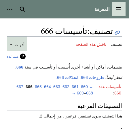
المعرفة
القائمة الرئيسية
بحث
أدوات
تصنيف
:
تأسيسات 666
تصنيف
ناقش هذه الصفحة
أدوات
مساعدة
منظمات، أماكن أو أشياء أخرى أُسست أو تأسست في سنة
666
.
انظر أيضاً:
طروحات 666
،
انحلالات 666
.
تأسيسات عقد
←
660
–
661
–
662
–
663
–
664
–
665
–
666
–
667
–
→
669
–
668
:
660
التصنيفات الفرعية
هذا التصنيف يحوي تصنيفين فرعيين، من إجمالي 2.
د