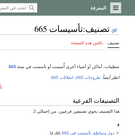
المعرفة
القائمة الرئيسية
تصنيف
:
تأسيسات 665
تصنيف
ناقش هذه الصفحة
منظمات، أماكن أو أشياء أخرى أُسست أو تأسست في سنة
665
.
انظر أيضاً:
طروحات 665
،
انحلالات 665
.
تأ
التصنيفات الفرعية
هذا التصنيف يحوي تصنيفين فرعيين، من إجمالي 2.
د
دول ومناطق تأسست في 665
‏
(فارغ)