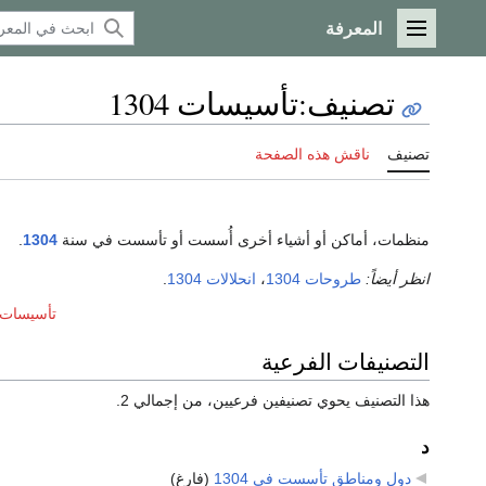
المعرفة
القائمة الرئيسية
تصنيف
:
تأسيسات 1304
تصنيف
ناقش هذه الصفحة
منظمات، أماكن أو أشياء أخرى أُسست أو تأسست في سنة
1304
.
انظر أيضاً:
طروحات 1304
،
انحلالات 1304
.
تأسيسات عق
التصنيفات الفرعية
هذا التصنيف يحوي تصنيفين فرعيين، من إجمالي 2.
د
دول ومناطق تأسست في 1304
‏
(فارغ)