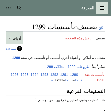
المعرفة
القائمة الرئيسية
بحث
أدوات
تصنيف
:
تأسيسات 1299
تصنيف
ناقش هذه الصفحة
أدوات
مساعدة
منظمات، أماكن أو أشياء أخرى أُسست أو تأسست في سنة
1299
.
انظر أيضاً:
طروحات 1299
،
انحلالات 1299
.
تأسيسات عقد
←
1290
–
1291
–
1292
–
1293
–
1294
–
1295
–
1296
–
→
1299
–
1298
–
1297
:
1290
التصنيفات الفرعية
هذا التصنيف يحوي تصنيفين فرعيين، من إجمالي 2.
د