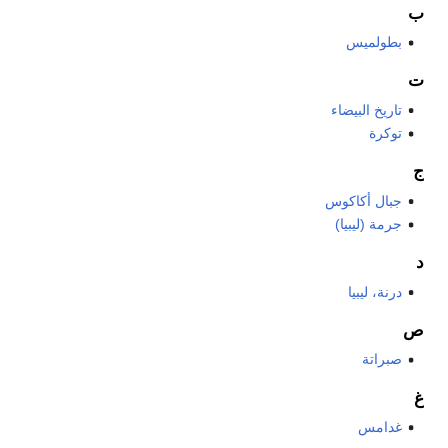
ب
بطولميس
ت
تاريخ البيضاء
توكرة
ج
جبال أكاكوس
جرمة (ليبيا)
د
درنة، ليبيا
ص
صبراتة
غ
غدامس