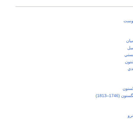
وست
يان
بل
ستي
تون
دي
گستون
(1746–1813)
رو