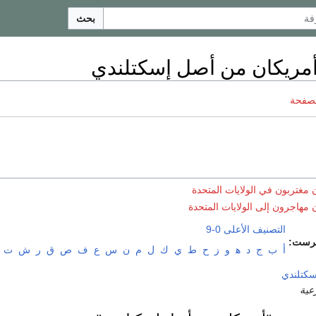
بحث
مريكان من أصل إسكتلندي
لصفحة
مغتربون في الولايات المتحدة
مهاجرون إلى الولايات المتحدة
التصنيف الأعلى
0-9
رست:
أ
ب
ج
د
ﻫ
و
ز
ح
ط
ي
ك
ل
م
ن
س
ع
ف
ص
ق
ر
ش
ت
سكتلندي
عية