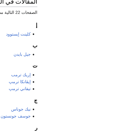
المقالات في ا
الصفحات 22 التالية مصنّفة بهذا التصنيف، من إجمالي 22.
إ
كلينت إيستوود
ب
جيل بايدن
ت
إريك ترمب
إيڤانكا ترمپ
تيفاني ترمپ
ج
نيك جوناس
جوسف جونستون
ر