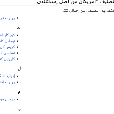
لتصنيف "أمريكان من أصل إسكتلندي"
روبرت فر
ك
كيم كارداش
توماس كام
كريس كري
تشلسي كلن
كارولين كن
ل
إدوارد لڤن
روبرت لڤنگستون 
م
جيمس مون
ه