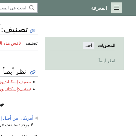
المعرفة
القائمة الرئيسية
تصنيف
:
أ
تصنيف
ناقش هذه ا
المحتويات
أخف
انظر أيضاً
انظر أيضاً
تصنيف:إسكتلنديون 
تصنيف:إسكتلنديون 
فه
أمريكان من أصل إ
لا يوجد تصنيفات فر