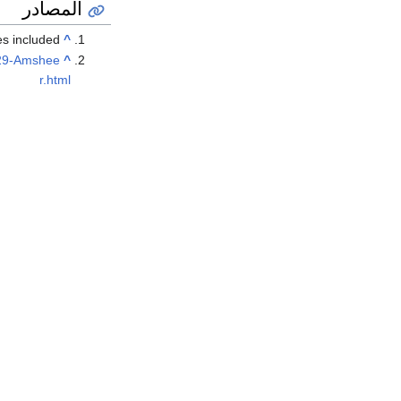
المصادر
s included.
^
r/29-Amshee
^
r.html