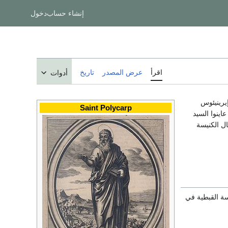
إنشاء حساب
دخول
اقرأ
عرض المصدر
تاريخ
أدوات
 إيرينيئوس
Saint Polycarp
اينوا السيد
ل الكنيسة
د له الكنيسة القبطية في