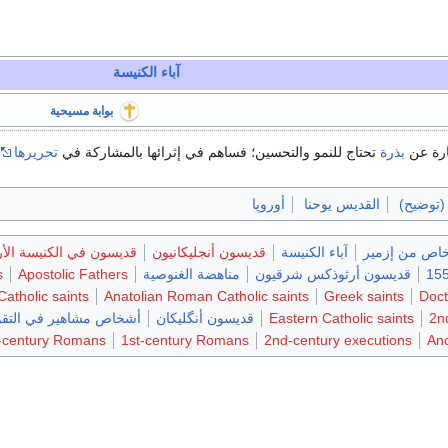
آباء الكنيسة
بوابة مسيحية
ارة عن
بذرة
تحتاج للنمو والتحسين؛ فساهم في إثرائها بالمشاركة في
تحريرها
(توضيح)
القديس يوحنا
أوروپا
اص من إزمير
آباء الكنيسة
قديسون أنجليكانيون
قديسون في الكنيسة الأر
قديسون أرثوذكس شرقيون
مناهضة الغنوصية
Apostolic Fathers
s
tholic saints
Anatolian Roman Catholic saints
Greek saints
Doct
2n
Eastern Catholic saints
قديسون أنگليكان
أشخاص مشاهير في التقوي
-century Romans
1st-century Romans
2nd-century executions
An