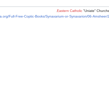
Eastern Catholic
"Uniate" Churche
akla.org/Full-Free-Coptic-Books/Synaxarium-or-Synaxarion/06-Amshee