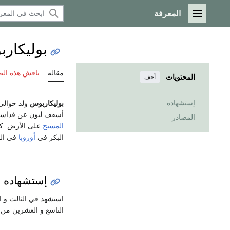
المعرفة
القائمة الرئيسية
بوليكار
مقالة
ناقش هذه ال
المحتويات
أخف
إستشهاده
بوليكاربوس
أسقف ليون عن قداسة 
المصادر
المسيح
على الأرض. كت
البكر في
أوروبا
في الق
إستشهاده
التاسع و العشرين من