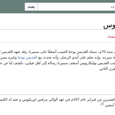
بحث
بوس
صفحة
ولد حوالي سنة 70م، سماه القديس يوحنا الحبيب أسقفًا على سميرنا، وقد شهد القديس
سيرته، وإنه تعلم على أيدي الرسل، وأنه تحدث مع
القديس يوحنا
وغيره ممن ع
ب القديس بوليكاربوس أسقف سميرنا رسالة إلى أهل فيلبي، تكشف لنا عن حا
رن الثاني.
استشهد في الثالث و العشرين من فبراير عام 167م في عهد الوالي مرقس اوريليوس و تعي
[2]
 أمشير