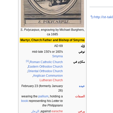
http://st-t
S. Polycarpus
, engraving by Michael Burghers,
ca 1685
Martyr, Church Father and Bishop of Smyrna
وُلِد
AD 69
توفي
mid-late 150's or 160's
Smyrna
[1]
مكرّم في
,
Roman Catholic Church
,
Eastern Orthodox Church
,
Oriental Orthodox Church
,
Anglican Communion
Lutheran Church
عيده
February 23 (formerly January
26)
الصفات
, holding a
pallium
wearing the
book
representing his
Letter to
the Philippians
يرعى
earache
against
,
الزحار