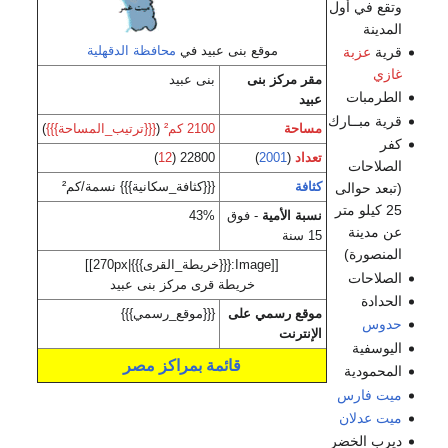
وتقع في أول
المدينة
موقع بنى عبيد في
محافظة الدقهلية
قرية
عزبة
غازي
مقر مركز بنى
بنى عبيد
الطرمبات
عبيد
قرية مبــارك
مساحة
2100 كم²
(
{{{ترتيب_المساحة}}}
)
كفر
تعداد
(
2001
)
22800 (
12
)
الصلاحات
كثافة
{{{كثافة_سكانية}}} نسمة/كم²
(تبعد حوالى
25 كيلو متر
نسبة الأمية
- فوق
43%
عن مدينة
15 سنة
المنصورة)
[[Image:{{{خريطة_القرى}}}|270px]]
الصلاحات
خريطة قرى مركز بنى عبيد
الحدادة
موقع رسمي على
{{{موقع_رسمي}}}
حدوس
الإنترنت
اليوسفية
قائمة بمراكز مصر
المحمودية
ميت فارس
ميت عدلان
ديرب الخضر