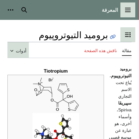
المعرفة
القائمة الرئيسية
بحث
أدوات
بروميد التيوتروپيوم
تبديل عرض جدول المحتويات
مقالة
ناقش هذه الصفحة
أدوات
بروميد
Tiotropium
التيوتروپيوم
،
يُباع تحت
الاسم
التجاري
سپيريڤا
Spiriva،
وأسماء
أخرى، هو
عبارة عن
موسع قصبي