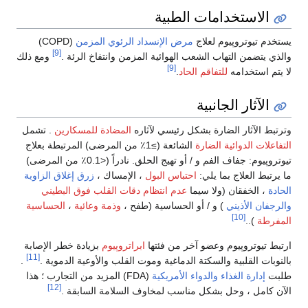
الاستخدامات الطبية
يستخدم تيوتروپيوم لعلاج
مرض
الإنسداد
الرئوي المزمن
(COPD)
[9]
والذي يتضمن التهاب الشعب الهوائية المزمن وانتفاخ الرئة .
ومع ذلك
[9]
لا يتم استخدامه
للتفاقم الحاد
.
الآثار الجانبية
وترتبط الآثار الضارة بشكل رئيسي لآثاره
المضادة للمسكارين
.
تشمل
التفاعلات الدوائية الضارة
الشائعة (≥1٪ من المرضى) المرتبطة بعلاج
تيوتروپيوم
: جفاف الفم و / أو تهيج الحلق.
نادراً (<0.1٪ من المرضى)
ما يرتبط العلاج بما يلي:
احتباس البول
، الإمساك ،
زرق إغلاق الزاوية
الحادة
، الخفقان (ولا سيما
عدم انتظام دقات القلب فوق البطيني
والرجفان الأذيني
) و / أو الحساسية (طفح ،
وذمة وعائية
،
الحساسية
[10]
المفرطة
).
.
ارتبط
تيوتروپيوم
وعضو آخر من فئتها
ابرا
تروپيوم
بزيادة خطر الإصابة
[11]
بالنوبات القلبية والسكتة الدماغية وموت القلب والأوعية الدموية .
.
طلبت
إدارة الغذاء والدواء الأمريكية
(FDA) المزيد من التجارب ؛ هذا
[12]
الآن كامل ، وحل بشكل مناسب لمخاوف السلامة السابقة .