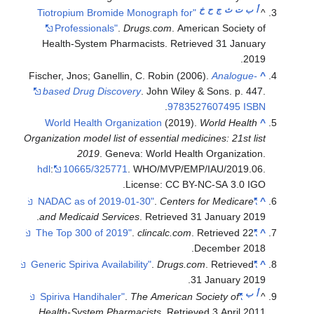
أ
ب
ت
ث
ج
ح
خ
"Tiotropium Bromide Monograph for
^
Professionals"
.
Drugs.com
. American Society of
Health-System Pharmacists
. Retrieved
31 January
.
2019
Fischer, Jnos; Ganellin, C. Robin (2006).
Analogue-
^
based Drug Discovery
. John Wiley & Sons. p. 447.
.
9783527607495
ISBN
World Health Organization
(2019).
World Health
^
Organization model list of essential medicines: 21st list
2019
. Geneva: World Health Organization.
hdl
:
10665/325771
. WHO/MVP/EMP/IAU/2019.06.
License: CC BY-NC-SA 3.0 IGO.
.
Centers for Medicare
"NADAC as of 2019-01-30"
^
.
and Medicaid Services
. Retrieved
31 January
2019
.
clincalc.com
. Retrieved
22
"The Top 300 of 2019"
^
.
December
2018
.
Drugs.com
. Retrieved
"Generic Spiriva Availability"
^
.
31 January
2019
أ
ب
.
The American Society of
"Spiriva Handihaler"
^
.
Health-System Pharmacists
. Retrieved
3 April
2011