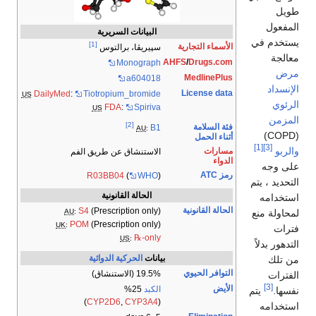
طويل
المفعول
البيانات السريرية
يستخدم في
[1]
الأسماء التجارية
سپيريڤا، برالتوس
معالجة
AHFS
/
Drugs.com
Monograph
مرض
MedlinePlus
a604018
الإنسداد
License data
DailyMed
:
Tiotropium_bromide
US
الرئوي
FDA
:
Spiriva
US
المزمن
[2]
فئة السلامة
B1
AU
:
(COPD)
أثناء الحمل
[1]
[3]
والربو
مسارات
الاستنشاق عن طريق الفم
الدواء
على وجه
رمز ATC
R03BB04
(
WHO
)
التحديد ، يتم
الحالة القانونية
استخدامه
الحالة القانونية
S4
(Prescription only)
لمحاولة منع
AU
:
POM
(Prescription only)
UK
:
فترات
℞-only
US
:
التدهور بدلاً
بيانات
الحركية الدوائية
من تلك
التوافر الحيوي
19.5% (الاستنشاق)
الفترات
[3]
الأيض
الكبد
25%
نفسها.
يتم
)
CYP2D6
,
CYP3A4
(
استخدامه