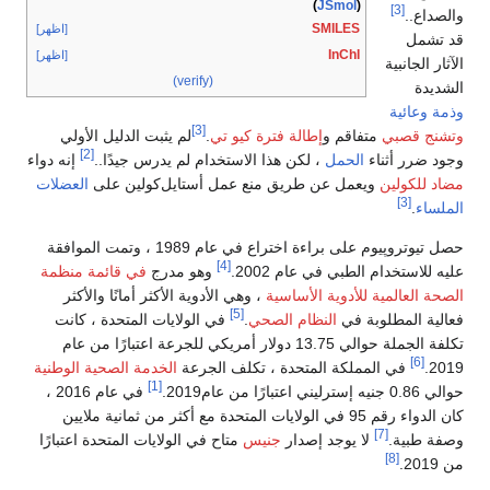
(
JSmol
)
[3]
والصداع..
SMILES
[اظهر]
قد تشمل
InChI
[اظهر]
الآثار الجانبية
(verify)
الشديدة
وذمة وعائية
[3]
وتشنج قصبي
متفاقم و
إطالة فترة كيو تي
.
لم يثبت الدليل الأولي
[2]
وجود ضرر أثناء
الحمل
، لكن هذا الاستخدام لم يدرس جيدًا..
إنه دواء
مضاد للكولين
ويعمل عن طريق منع عمل أستايل‌كولين على
العضلات
[3]
الملساء
.
حصل تيوتروپيوم على براءة اختراع في عام 1989 ، وتمت الموافقة
[4]
عليه للاستخدام الطبي في عام 2002.
وهو مدرج
في قائمة منظمة
الصحة العالمية للأدوية الأساسية
، وهي الأدوية الأكثر أمانًا والأكثر
[5]
فعالية المطلوبة في
النظام الصحي
.
في الولايات المتحدة ، كانت
تكلفة الجملة حوالي 13.75 دولار أمريكي للجرعة اعتبارًا من عام
[6]
2019.
في المملكة المتحدة ، تكلف الجرعة
الخدمة الصحية الوطنية
[1]
حوالي 0.86 جنيه إسترليني اعتبارًا من عام2019.
في عام 2016 ،
كان الدواء رقم 95 في الولايات المتحدة مع أكثر من ثمانية ملايين
[7]
وصفة طبية.
لا يوجد إصدار
جنيس
متاح في الولايات المتحدة اعتبارًا
[8]
من 2019.