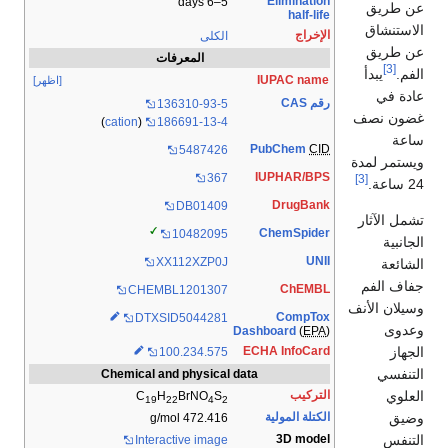
Elimination
5–6 days
عن طريق
half-life
الاستنشاق
الإخراج
الكلى
عن طريق
المعرفات
[3]
الفم.
يبدأ
IUPAC name
[اظهر]
عادة في
رقم CAS
136310-93-5
غضون نصف
)
cation
(
186691-13-4
ساعة
PubChem
CID
5487426
ويستمر لمدة
IUPHAR/BPS
367
[3]
24 ساعة.
DrugBank
DB01409
تشمل الآثار
ChemSpider
10482095
الجانبية
UNII
XX112XZP0J
الشائعة
جفاف الفم
ChEMBL
CHEMBL1201307
وسيلان الأنف
CompTox
DTXSID5044281
وعدوى
Dashboard
(
EPA
)
الجهاز
ECHA InfoCard
100.234.575
التنفسي
Chemical and physical data
العلوي
التركيب
C
H
Br
N
O
S
19
22
4
2
وضيق
الكتلة المولية
472.416 g/mol
التنفس
3D model
Interactive image