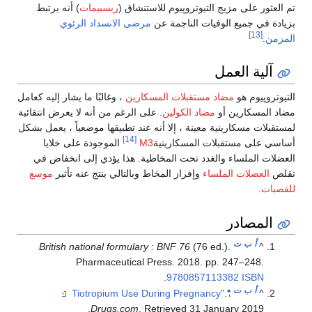
تم العثور على مزيج
التيوتروپيوم
للاستنشاق (
ريسبيمات
) أنه يرتبط
بزيادة في جميع الوفيات الناجمة عن
مرضى الانسداد الرئوي
[13]
المزمن
.
آلية العمل
التيوتروپيوم
هو
مضاد مستقبلات المسكارين
، وغالبًا ما يشار إليه كعامل
مضاد المسكارين أو
مضاد الكولين
. على الرغم من أنه لا يعرض انتقائية
لمستقبلات مسكارينية معينة ، إلا أنه عند تطبيقها موضعياً ، يعمل بشكل
[14]
أساسي على مستقبلات المسكارينية
M3
الموجودة على خلايا
العضلات الملساء والغدد تحت المخاطية. هذا يؤدي إلى انخفاض في
تقلص
العضلات الملساء
وإفراز المخاط وبالتالي ينتج عنه تأثير
موسع
للقصبات
.
المصادر
أ
ب
ت
British national formulary : BNF 76
(76 ed.).
^
Pharmaceutical Press. 2018. pp. 247–248.
.
9780857113382
ISBN
أ
ب
ت
.
"Tiotropium Use During Pregnancy"
^
.
Drugs.com
. Retrieved
31 January
2019