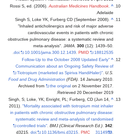
Rossi S, ed. (2006).
Australian Medicines Handbook
.
^
Adelaide.
Singh S, Loke YK, Furberg CD (September 2008).
^
"Inhaled anticholinergics and risk of major adverse
cardiovascular events in patients with chronic
obstructive pulmonary disease: a systematic review and
meta-analysis".
JAMA
.
300
(12): 1439–50.
.
doi
:
10.1001/jama.300.12.1439
.
PMID
18812535
"Follow-Up to the October 2008 Updated Early
^
Communication about an Ongoing Safety Review of
Tiotropium (marketed as Spiriva HandiHaler)"
.
U.S.
Food and Drug Administration
(FDA)
. 14 January 2010.
Archived from
the original
on 2 November 2017
.
.
Retrieved
20 December
2019
Singh, S; Loke, YK; Enright, PL; Furberg, CD (Jun 14,
^
2011).
"Mortality associated with tiotropium mist inhaler
in patients with chronic obstructive pulmonary disease:
systematic review and meta-analysis of randomised
controlled trials"
.
BMJ (Clinical Research Ed.)
.
342
:
d3215.
doi
:
10.1136/bmj.d3215
.
PMC
3114950
.