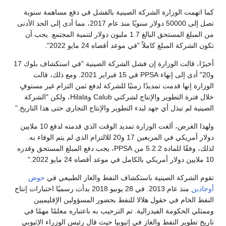
كما اتهمت الوزارة الشركة الصينية بالفشل في دفع مساهمة سنوية
تصل إلى 50000 دولار سنويًا منذ عام 2017، مما أدى إلى الحد الأدنى
من المبلغ المستحق البالغ 1.7 مليون دولار لتنمية المجتمع. يجب أن
تكون الشركة المبلغ كاملاً "في موعد أقصاه 24 مايو 2022".
أخيرًا، قالت الوزارة إن فشل الشركة الصينية "في استكشاف بلوك 17
و20" أدى إلى إنهاء PPSA في 15 فبراير 2021. ومع ذلك، قالت
الوزارة إنها قدمت تمديدًا زمنيًا للشركة لدفع ثمن التزام غير مستوفٍ
خلال فترة التطوير والإنتاج لشركتي Calub وHilala، ولكن "الشركة
الصينية لم تبذل أي جهد لبدء التطوير والإنتاج التجاري حتى هذا التاريخ."
ولهذا الغرض، ألغت الوزارة تمديد الوقت الذي قدمته لدفع 10 ملايين
دولار أمريكي في المربعين 17 و20 للالتزام الذي لم يتم الوفاء به.
لذلك، وفقًا للمادة 5.2.2 من PPSA، يجب دفع المبلغ المستحق وقدره
10 ملايين دولار أمريكي بالكامل في موعد أقصاه 24 مايو 2022."
تقوم الشركة الصينية باستكشاف النفط والغاز الطبيعي في
حوض
أوجادين
منذ عام 2013. في 28 يونيو 2018 بدأت رسميًا اختبارات إنتاج
النفط الخام في حقول هلالا للنفط بحضور المسؤولين الإقليميين
وممثلي الحكومة الفيدرالية. تم الترحيب به باعتباره معلمًا مهمًا في
تاريخ تطوير النفط والغاز في إثيوبيا حيث قال رئيس الوزراء الإثيوبي