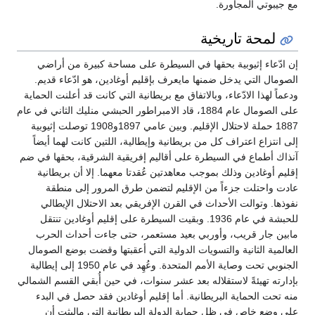
مع جيبوتي المجاورة.
لمحة تاريخية
إن ادّعاء إثيوبية بحقها في السيطرة على مساحة كبيرة من أراضي
الصومال التي يدخل ضمنها مايعرف بإقليم أوغادين، هو ادّعاء قديم.
ودعماً لهذا الادّعاء، وبالاتفاق مع بريطانية التي كانت قد أعلنت الحماية
على الصومال عام 1884، قاد الامبراطور الحبشي منليك الثاني في عام
1887 حملة لاحتلال الإقليم. وبين عامي 1897و1908 توصلت إثيوبية
إلى انتزاع اعتراف كل من بريطانية وإيطالية، اللتين كانت لهما أيضاً
آنذاك أطماع في السيطرة على أقاليم إفريقية الشرقية، بحقها في ضم
إقليم أوغادين وذلك بموجب معاهدتين عُقدتا معهما. إلا أن بريطانية
عادت واحتلت جزءاً من الإقليم لتضمن طرق المرور إلى منطقة
نفوذها. وتوالت الأحداث في القرن الإفريقي بعد الاحتلال الإيطالي
للحبشة في عام 1936. وبقيت السيطرة على إقليم أوغادين تنتقل
مابين جار قريب، وأوربي بعيد مستعمر، حتى جاءت أحداث الحرب
العالمية الثانية والتسويات الدولية التي أعقبتها وقضت بوضع الصومال
الجنوبي تحت وصاية الأمم المتحدة. وعُهِد في عام 1950 إلى إيطالية
بإدارته تهيئةً لاستقلاله بعد عشر سنوات، في حين أُبقي القسم الشمالي
منه تحت الحماية البريطانية. أما إقليم أوغادين فقد حصل في البدء
على وضع خاص في ظل حماية الدولة البريطانية التي مالبثت أن