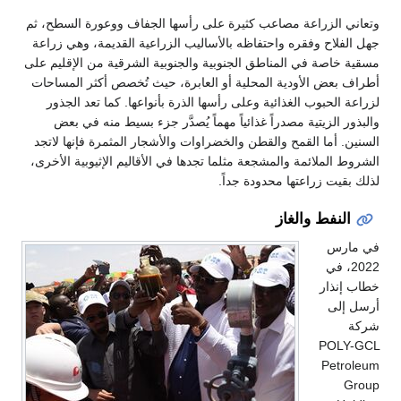
وتعاني الزراعة مصاعب كثيرة على رأسها الجفاف ووعورة السطح، ثم
جهل الفلاح وفقره واحتفاظه بالأساليب الزراعية القديمة، وهي زراعة
مسقية خاصة في المناطق الجنوبية والجنوبية الشرقية من الإقليم على
أطراف بعض الأودية المحلية أو العابرة، حيث تُخصص أكثر المساحات
لزراعة الحبوب الغذائية وعلى رأسها الذرة بأنواعها. كما تعد الجذور
والبذور الزيتية مصدراً غذائياً مهماً يُصدَّر جزء بسيط منه في بعض
السنين. أما القمح والقطن والخضراوات والأشجار المثمرة فإنها لاتجد
الشروط الملائمة والمشجعة مثلما تجدها في الأقاليم الإثيوبية الأخرى،
لذلك بقيت زراعتها محدودة جداً.
النفط والغاز
في مارس
2022، في
خطاب إنذار
أرسل إلى
شركة
POLY-GCL
Petroleum
Group