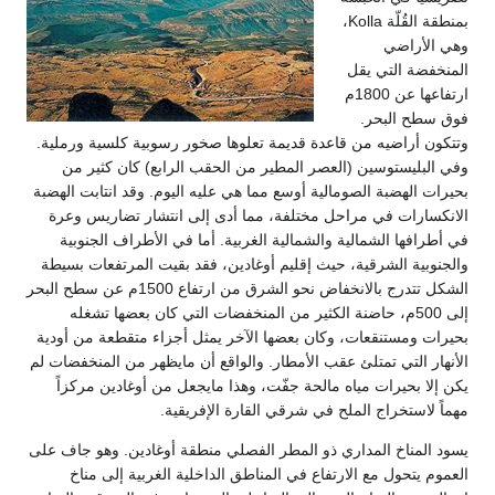
بمنطقة القُلّة Kolla،
وهي الأراضي
المنخفضة التي يقل
ارتفاعها عن 1800م
فوق سطح البحر.
وتتكون أراضيه من قاعدة قديمة تعلوها صخور رسوبية كلسية ورملية.
وفي البليستوسين (العصر المطير من الحقب الرابع) كان كثير من
بحيرات الهضبة الصومالية أوسع مما هي عليه اليوم. وقد انتابت الهضبة
الانكسارات في مراحل مختلفة، مما أدى إلى انتشار تضاريس وعرة
في أطرافها الشمالية والشمالية الغربية. أما في الأطراف الجنوبية
والجنوبية الشرقية، حيث إقليم أوغادين، فقد بقيت المرتفعات بسيطة
الشكل تتدرج بالانخفاض نحو الشرق من ارتفاع 1500م عن سطح البحر
إلى 500م، حاضنة الكثير من المنخفضات التي كان بعضها تشغله
بحيرات ومستنقعات، وكان بعضها الآخر يمثل أجزاء متقطعة من أودية
الأنهار التي تمتلئ عقب الأمطار. والواقع أن مايظهر من المنخفضات لم
يكن إلا بحيرات مياه مالحة جفّت، وهذا مايجعل من أوغادين مركزاً
مهماً لاستخراج الملح في شرقي القارة الإفريقية.
يسود المناخ المداري ذو المطر الفصلي منطقة أوغادين. وهو جاف على
العموم يتحول مع الارتفاع في المناطق الداخلية الغربية إلى مناخ