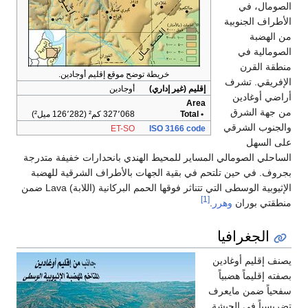
الصومال، في
الأطراف الجنوبية
من الهضبة
الصومالية في
منطقة القرن
خريطة توضح موقع إقليم أوجادين.
الإفريقي. تشرف
إقليم (غير إداري)
أوجادين
أراضي أوغادين
Area
من جهة الشرق
• Total
327٬068 كم² (126٬282 ميل²)
والجنوب الشرقي
ET-SO
ISO 3166 code
على السهل
الساحلي الصومالي المساير للمحيط الهندي بانحدارات خفيفة متدرجة
بجروف. في حين تلتحم في بقية الجهات بالأطراف الشرقية للهضبة
الإثيوبية الوسطى التي تتناثر فوقها الحمم البركانية (اللابة) Lava ضمن
[1]
منطقتي بوران
وهرر
.
الجغرافيا
يصنف إقليم أوغادين
بصفته إقليماً هضبياً
سفحياً ضمن مايعرف
تضريسياً في الحبشة