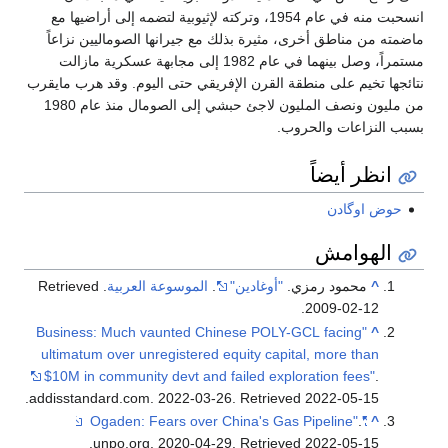
انسحبت منه في عام 1954، وتركته لإثيوبية لتضمه إلى أراضيها مع
ماضمته من مناطق أخرى، مثيرة بذلك مع جيرانها الصوماليين نزاعاً
مستمراً، وصل بينهما في عام 1982 إلى مجابهة عسكرية مازالت
نتائجها تخيم على منطقة القرن الإفريقي حتى اليوم. وقد هرب مايقرب
من مليون ونصف المليون لاجئ حبشي إلى الصومال منذ عام 1980
بسبب النزاعات والحروب.
انظر أيضاً
حوض اوگادن
الهوامش
^
محمود رمزي.
"أوغادين"
.
الموسوعة العربية
. Retrieved
.
2009-02-12
"Business: Much vaunted Chinese POLY-GCL facing
^
ultimatum over unregistered equity capital, more than
$10M in community devt and failed exploration fees"
.
.
addisstandard.com. 2022-03-26
. Retrieved
2022-05-15
.
"Ogaden: Fears over China's Gas Pipeline"
^
.
unpo.org. 2020-04-29
. Retrieved
2022-05-15