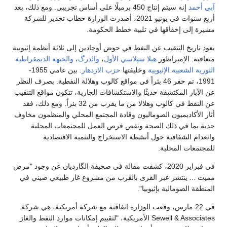
آبي أحمد
إنه سيتم إنتاج 450 برميلًا على أساس تجريبي. ومع ذلك، بعد
أربع سنوات في يونيو 2021، أصدرت الوزارة خطاب تحذير للشركة
مشيرة إلى إخفاقها في تلبية خطط الحكومة.
يعود تاريخ التنقيب عن النفط في حوض أوجادين إلى ثلاثة أنظمة إثيوبية
متعاقبة: الإمبراطور
هيلا سيلاسي الأول
،
والدرگ
،
والجبهة الديمقراطية
الثورية الشعبية الإثيوپية
وخليفتها
حزب الازدهار
. بين عامي 1955-
1991، تم حفر 46 بئراً في مواقع كالوب وهلالة النفطية. بصرف النظر
عن الآبار المكتشفة حديثًا والاستكشافات الجارية، تتكون مواقع التنقيب
عن النفط في كالوب وهلالا من ما يقرب من 32 بئراً. ومع ذلك، فقد
أثار الأكاديميون الصوماليون وقادة المجتمع المحلي والمنظمون مخاوف
جدية بما في ذلك الصحة ونقص فرص العمل للمجتمعات المحلية
وانعدام الشفافية حول أنشطة الاستخراج والتنمية الاقتصادية
للمجتمعات المحلية.
في فبراير 2020، كشفت مقالة في صحيفة الگارديان عن وجود "مرض
مميت ... ينتشر عبر القرى بالقرب من مشروع غاز طبيعي صيني في
المنطقة الصومالية بإثيوبيا".
في 22 مارس، وقعت الوزارة اتفاقية مع شركة أمريكية، هي شركة
Sewell & Associates الأمريكية، "لتقييم إمكانات موارد النفط والغاز