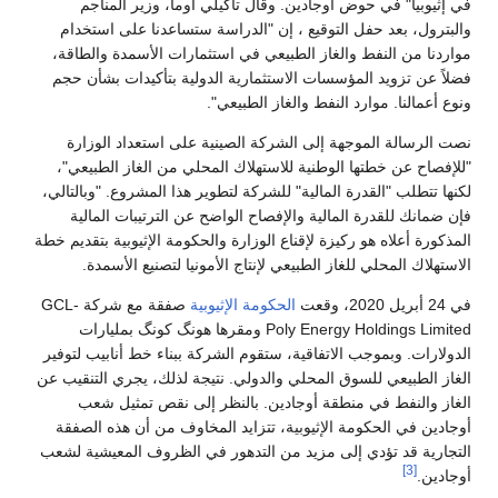
في إثيوبيا" في حوض أوجادين. وقال تاكيلي أوما، وزير المناجم
والبترول، بعد حفل التوقيع ، إن "الدراسة ستساعدنا على استخدام
مواردنا من النفط والغاز الطبيعي في استثمارات الأسمدة والطاقة،
فضلاً عن تزويد المؤسسات الاستثمارية الدولية بتأكيدات بشأن حجم
ونوع أعمالنا. موارد النفط والغاز الطبيعي".
نصت الرسالة الموجهة إلى الشركة الصينية على استعداد الوزارة
"للإفصاح عن خطتها الوطنية للاستهلاك المحلي من الغاز الطبيعي"،
لكنها تتطلب "القدرة المالية" للشركة لتطوير هذا المشروع. "وبالتالي،
فإن ضمانك للقدرة المالية والإفصاح الواضح عن الترتيبات المالية
المذكورة أعلاه هو ركيزة لإقناع الوزارة والحكومة الإثيوبية بتقديم خطة
الاستهلاك المحلي للغاز الطبيعي لإنتاج الأمونيا لتصنيع الأسمدة.
في 24 أبريل 2020، وقعت
الحكومة الإثيوبية
صفقة مع شركة GCL-
Poly Energy Holdings Limited ومقرها هونگ كونگ بمليارات
الدولارات. وبموجب الاتفاقية، ستقوم الشركة ببناء خط أنابيب لتوفير
الغاز الطبيعي للسوق المحلي والدولي. نتيجة لذلك، يجري التنقيب عن
الغاز والنفط في منطقة أوجادين. بالنظر إلى نقص تمثيل شعب
أوجادين في الحكومة الإثيوبية، تتزايد المخاوف من أن هذه الصفقة
التجارية قد تؤدي إلى مزيد من التدهور في الظروف المعيشية لشعب
[3]
أوجادين.