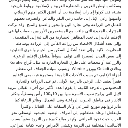
وسكانه بالوطن العربي وبالحضارة العربية والإسلامية بروابط تاريخية
متينة، فقد كونوا إمارات إسلامية بعد أن اعتنق الكثير منهم الإسلام،
وامتهنوا رعي الإبل إلى جانب رعي البقر والماعز، وانصرف بعضهم
للعمل في الزراعة وفي تجارة البن والبخور والصمغ والملح. وقد تركت
المؤثرات الجديدة التي جاءت مع المستعمرين الأوربيين بصمات لها في
الإقليم فأدت إلى تعدد المظاهر الحضارية من البدائية إلى المتقدمة،
وإلى تعدد أشكال الاقتصاد من زراعة الفأس إلى الزراعة بوساطة
المحاريث الآلية. وإلى تعدد أشكال السكن من الخيام والقرى التقليدية
إلى بعض المدن الصغيرة التي تؤلف أسواقاً لمناطق الإقليم الرعوية
والزراعية أو محطات على طرق التجارة المارة به مثل: قُراح Korahe
وغلادي Geladi ووِردِر Werder. وبسبب سيادة الجفاف في معظم
أجزاء الإقليم، ثم بسبب الأحداث الدامية المستمرة فيه، بقي الإقليم
فقيراً يعتمد على الرعي بالدرجة الأولى، ثم على الزراعة والتجارة
المحدودتين بالدرجة الثانية، إذ يقوم العدد الأكبر من أفراد القبائل بتربية
الإبل التي يراوح نصيب الأسرة منها بين 10و100 رأس وسطياً، وتكثر
الأبقار في مناطق الجنوب الزراعية وفي الشمال. ويتأثر الرعاة كما
تتأثر ثرواتهم بتوزيع المراعي وآبار السقاية على القبائل، وكثيراً
مايتغلغل الرعاة بقطعانهم إلى أطراف الهضبة الحبشية الوسطى نحو
الغرب حيث تجود المراعي. وتُهدر مبالغ كبيرة من الثروة سنوياً بسبب
الأساليب المتخلفة في التربية وتفشي الأمراض وعدم كفاية المراعي.