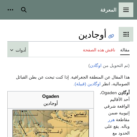
المعرفة
القائمة الرئيسية
بحث
أدوات
أوجادين
تبديل عرض جدول المحتويات
مقالة
ناقش هذه الصفحة
أدوات
(تم التحويل من
اوگادن
)
هذا المقال عن المنطقة الجغرافية. إذا كنت تبحث عن بطن القبائل
الصومالية، انظر
اوگادين (قبيلة)
.
أوگادِن
Ogaden،
Ogaden
أحد الأقاليم
أوجادين
الواقعة شرقي
إثيوبية ضمن
مقاطعة
هرر
وباله. يقع على
الحدود مع