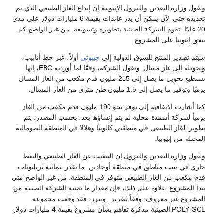
وتقول وزارة التعدين والبترول الإثيوبية إن إيداع الغاز الطبيعي الذي تم
تحديده حتى الآن يمكن أن يدر عائدات بقيمة 6 مليارات دولار على مدى
20 عامًا. تقوم الشركة الصينية بتطويره وتسويقه. من غير الواضح كم
تنفق إثيوبيا على المشروع.
سيتم تصدير المنتج للسوق الدولية إلى
جيبوتي
أولاً، عبر خط أنابيب،
وتحويله إلى غاز مسال. وتقول الشركة، وفقًا لما أوردته EBC، إنها
تستطيع تحويل ما يصل إلى 215 مليون قدم مكعب من الغاز المسال
يوميًا وتوفير ما يصل إلى 1.5 مليون طن متري من الغاز المسال.
كما أشارت الاتفاقية إلى توفر نحو 190 مليون قدم مكعب من الغاز
يومياً لشركة أسمدة محلية لم يتم إنشاؤها بعد، بحسب المصدر. يتم
تطوير الغاز الطبيعي في منطقتي كالوبنا وهلالا في المنطقة الصومالية
المحتلة من إثيوبيا.
وتقول وزارة التعدين والبترول إن التنقيب عن الغاز الطبيعي والنفط
جاري في ست مناطق في منطقة أوجادين. ما يقدر بثمانية تريليونات
قدم مكعب من الغاز الطبيعي متوفر في المنطقة. من غير الواضح متى
يبدأ المشروع. علاوة على ذلك، فإن مقدار ما تجنيه الشركة الصينية من
المشروع غير معروف. وفقاً لتقرير رويترز، فقد وقعت مجموعة
POLY-GCL الصينية مذكرة تفاهم بشأن مشروع بقيمة 4 مليارات دولار