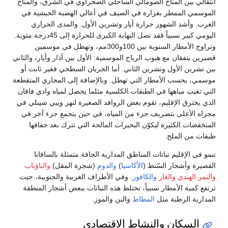
انتقالي بين المناخ الصومالي الساحلي الصحراوي في الشرق، والمناخ
الموسمي الممطر بغزارة في الصيف في أعالي الهضبة الحبشية في
الغرب. وأشد الشهور حرارة أيار وتشرين الأول. والمدى الحراري
اليومي كبير نسبياً فقد تصل النهاية الكبرى للحرارة إلى 45درجة مئوية.
وتراوح الأمطار السنوية بين 100و300مم، وتهطل في موسمين
قصيرين يتفقان مع هبوب الرياح الموسمية: الأول بين آذار وأيار، والثاني
بين تشرين الأول وتشرين الثاني. أما الجريان السطحي فغير ثابت أو
موسمي، بحسب الأمطار التي تهطل. وبالإضافة إلى المجاري المتقطعة
التي تغيب مياهها في الطبقات الكلسية مثلما يحصل لمياه وادي فافان
الذي يخترق الإقليم، تقوم بعض الروافد الصغيرة لنهر ويبي شيبلي في
مجراه الأعلى بتصريف جزء من المياه، في حين يتجمع جزء آخر في
المنخفضات الكثيرة ليكوّن البحيرات المالحة التي تترك بعد جفافها
طبقات من الملح.
تنمو في الإقليم نباتات المناطق المدارية الجافة متمثلة بالسافانا
القصيرة وأشجار السّنط (
الأكاسيا
)
والدوم
(شجرة المقل)
والباؤباب
والتمر الهندي
والغار
والكافور
. وفي الأطراف الغربية والجنوبية، حيث
ترتفع كمية الأمطار نسبياً، تختلط هذه النباتات ببعض أشجار المنطقة
المدارية الرطبة مثل
المطاط
والبن والموز.
السكان والنشاط الاقتصادي