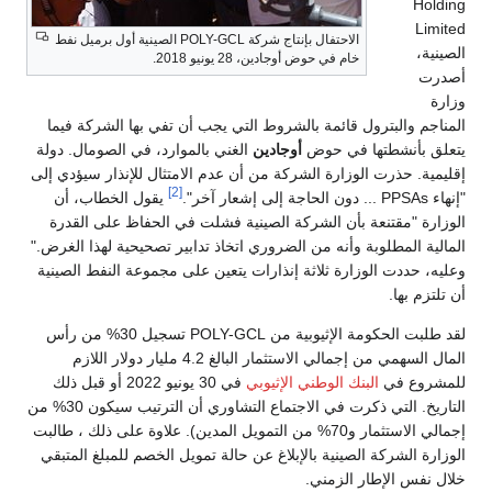
Holding
Limited
الاحتفال بإنتاج شركة POLY-GCL الصينية أول برميل نفط
الصينية،
خام في حوض أوجادين، 28 يونيو 2018.
أصدرت
وزارة
المناجم والبترول قائمة بالشروط التي يجب أن تفي بها الشركة فيما
يتعلق بأنشطتها في حوض
أوجادين
الغني بالموارد، في الصومال. دولة
إقليمية. حذرت الوزارة الشركة من أن عدم الامتثال للإنذار سيؤدي إلى
[2]
"إنهاء PPSAs ... دون الحاجة إلى إشعار آخر".
يقول الخطاب، أن
الوزارة "مقتنعة بأن الشركة الصينية فشلت في الحفاظ على القدرة
المالية المطلوبة وأنه من الضروري اتخاذ تدابير تصحيحية لهذا الغرض."
وعليه، حددت الوزارة ثلاثة إنذارات يتعين على مجموعة النفط الصينية
أن تلتزم بها.
لقد طلبت الحكومة الإثيوبية من POLY-GCL تسجيل 30% من رأس
المال السهمي من إجمالي الاستثمار البالغ 4.2 مليار دولار اللازم
للمشروع في
البنك الوطني الإثيوبي
في 30 يونيو 2022 أو قبل ذلك
التاريخ. التي ذكرت في الاجتماع التشاوري أن الترتيب سيكون 30% من
إجمالي الاستثمار و70% من التمويل المدين). علاوة على ذلك ، طالبت
الوزارة الشركة الصينية بالإبلاغ عن حالة تمويل الخصم للمبلغ المتبقي
خلال نفس الإطار الزمني.