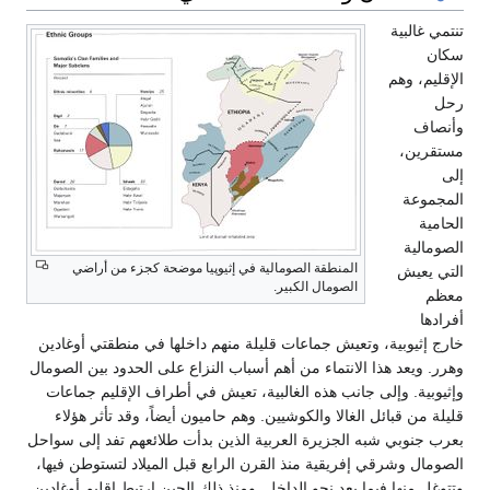
تنتمي غالبية
سكان
الإقليم، وهم
رحل
وأنصاف
مستقرين،
إلى
المجموعة
الحامية
الصومالية
المنطقة الصومالية في إثيوپيا موضحة كجزء من أراضي
التي يعيش
الصومال الكبير.
معظم
أفرادها
خارج إثيوبية، وتعيش جماعات قليلة منهم داخلها في منطقتي أوغادين
وهرر. ويعد هذا الانتماء من أهم أسباب النزاع على الحدود بين الصومال
وإثيوبية. وإلى جانب هذه الغالبية، تعيش في أطراف الإقليم جماعات
قليلة من قبائل الغالا والكوشيين. وهم حاميون أيضاً، وقد تأثر هؤلاء
بعرب جنوبي شبه الجزيرة العربية الذين بدأت طلائعهم تفد إلى سواحل
الصومال وشرقي إفريقية منذ القرن الرابع قبل الميلاد لتستوطن فيها،
وتتوغل منها فيما بعد نحو الداخل. ومنذ ذلك الحين ارتبط إقليم أوغادين