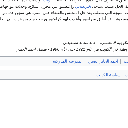
ا الحق بالتصرف بكل الأمور الخارجيه الخاصه
بالكويت
. وبسبب هذه الخلافات أجب
ذا الحل بسبب
التدخل
البريطاني
وإعتصموا في مخزن السلاح. وحدثت مواجهات بي
ت النتيجه التي وصلت بعد حل المجلس والقضاء على التمرد هي سجن عدد من 
 المسجونين قد أطلق سراحهم وأعادت لهم كرامتهم ورجع جميع من هرب إلى الخا
كويتية المختصرة
-
حمد محمد السعيدان
.
 في الكويت من عام 1921 حتى عام 1996
-
فيصل أحمد الحيدر
.
يت
أحمد الجابر الصباح
المدرسة المباركية
ت
سياسة الكويت