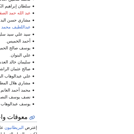
سلطان إبراهيم الك
عبد الله حمد الصق
مشاري حسن البدر
عبداللطيف محمد ثن
سيد علي سيد سليم
أحمد الخميس.
يوسف صالح الحم
علي البنوان.
سليمان خالد العدس
صالح عثمان الراشد
علي عبدالوهاب ال
مشاري هلال المط
محمد أحمد الغانم.
نصف يوسف النص
يوسف عبدالوهاب ا
معوقات وا
إعترض
البريطانيون
على