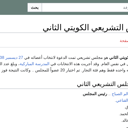
بحث
لتشريعي الكويتي الثاني
صفحة
يتي الثاني
هو مجلس تشريعي تمت الدعوة لانتخاب أعضائه في
27 ديسمبر
38
في نفس العام. وقد أجريت هذه الانتخابات في
المدرسة المباركية
 اختيار 20 عضواً للمجلس .. وكانت النتيجة فوز 12 عضو من المجلس السابق و 8 أعضاء جدد.
لس التشريعي الثاني
لم الصباح
..
رئيس المجلس
.
قناعي
.
ق.
لحمد.
لد.
.