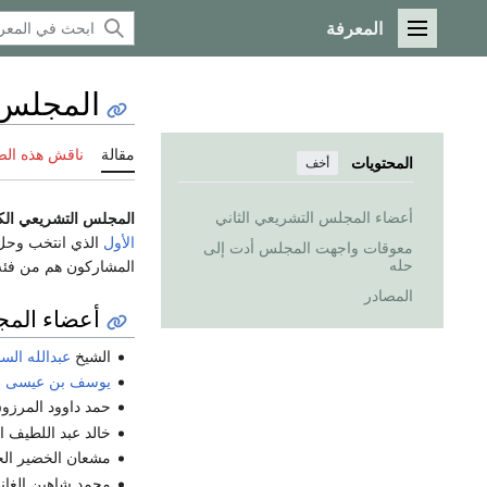
المعرفة
القائمة الرئيسية
المجلس ا
مقالة
ناقش هذه ال
المحتويات
أخف
أعضاء المجلس التشريعي الثاني
المجلس التشريعي الكو
الأول
الذي انتخب وحل 
معوقات واجهت المجلس أدت إلى
حله
المشاركون هم من فئه واحده فقط وهم فئة التجار. تم
المصادر
أعضاء المج
الشيخ
عبدالله السا
يوسف بن عيسى ال
حمد داوود المرزو
خالد عبد اللطيف ا
مشعان الخضير الخا
محمد شاهين الغانم