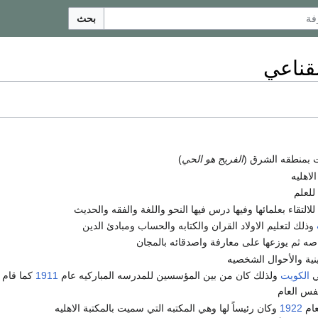
بحث
قناعي
 بمنطقه الشرق (
الفريج هو الحي
)
لاهليه
للعلم
لالتقاء بعلمائها وفيها درس فيها النحو واللغة والفقه والحديث
وذلك لتعليم الاولاد القران والكتابه والحساب ومبادئ الدين
اصه ثم يوزعها على معارفة واصدقائه بالمجان
ينية والأحوال الشخصيه
ي
الكويت
ولذلك كان من بين المؤسسين للمدرسه المباركيه عام
1911
كما قام ب
نفس العام
عام
1922
وكان رئيساً لها وهي المكتبه التي سميت بالمكتبة الاهليه