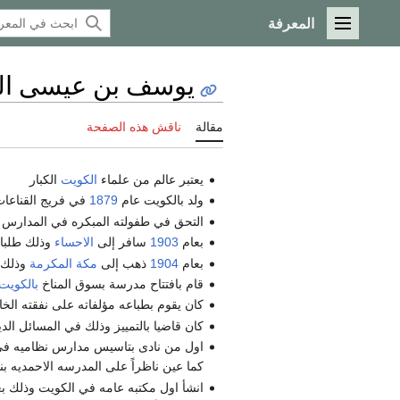
المعرفة
القائمة الرئيسية
يوسف بن عيسى ال
مقالة
ناقش هذه الصفحة
يعتبر عالم من علماء
الكويت
الكبار
ولد بالكويت عام
1879
في فريج القناعات
التحق في طفولته المبكره في المدارس ا
بعام
1903
سافر إلى
الاحساء
وذلك طلبا 
بعام
1904
ذهب إلى
مكة المكرمة
وذلك ل
قام بافتتاح مدرسة بسوق المناخ
بالكويت
كان يقوم بطباعه مؤلفاته على نفقته الخ
كان قاضيا بالتمييز وذلك في المسائل الد
اول من نادى بتاسيس مدارس نظاميه ف
كما عين ناظراً على المدرسه الاحمديه ب
انشأ اول مكتبه عامه في الكويت وذلك ب