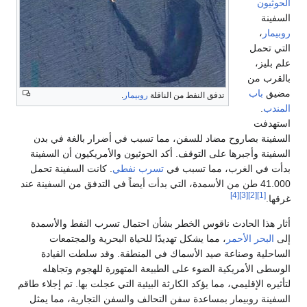
الحوثيون
السفينة
روبيمار
،
التي تحمل
علم بليز،
بالقرب من
مضيق
باب
تدفق النفط من الناقلة
روبيمار
.
المندب
.
استهدفت
السفينة بصاروح مضاد للسفن، مما تسبب في أضرار بالغة في بدن
السفينة وأجبرها على التوقف. أكد الحوثيون والأمريكيون أن السفينة
بدأت في الغرب، مما تسبب في
تسرب نفطي
. كانت السفينة تحمل
41.000 طن من الأسمدة، التي بدأت أيضاً في التدفق من السفينة عند
[4]
[3]
[2]
[1]
غرقها.
أثار هذا الحادث ناقوس الخطر بشأن احتمال تسرب النفط والأسمدة
إلى
البحر الأحمر
، مما يشكل تهديدًا للحياة البحرية والمجتمعات
الساحلية وصناعة صيد الأسماك في المنطقة. وقد سلطت القيادة
الوسطى الأمريكية الضوء على الطبيعة المتهورة للهجوم وتجاهله
لتأثيره الإقليمي، مما يؤكد الكارثة البيئية التي عجلت بها. تم إجلاء طاقم
السفينة روبيمار بمساعدة سفن التحالف والسفن التجارية، مما يمثل