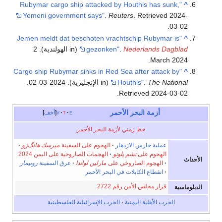
"Rubymar cargo ship attacked by Houthis has sunk,
^
Yemeni government says"
.
Reuters
. Retrieved
2024-
.
03-02
"Jemen meldt dat beschoten vrachtschip Rubymar is
^
Nederlands Dagblad
.
gezonken"
(in الهولندية). 2
March 2024.
"Cargo ship Rubymar sinks in Red Sea after attack by
^
The National
.
Houthis"
(in الإنجليزية). 2024-03-02
.
.
Retrieved
2024-03-02
أزمة البحر الأحمر
e
t
v
أخف
خط زمني لأزمة البحر الأحمر
عملية حارس الازدهار
الهجوم على السفينة
ميرسك هانگ‌ژو
الهجوم على
تشم پلوتو
الهجمات الصاروخية على اليمن 2024
الأحداث
الهجوم الصاروخي على
مارلين لواندا
عرق السفينة
روبيمار
انقطاع الكابلات في البحر الأحمر
قرار مجلس الأمن رقم 2722
الدبلوماسية
الحرب الأهلية اليمنية
الحرب الإسرائيلية الفلسطينية