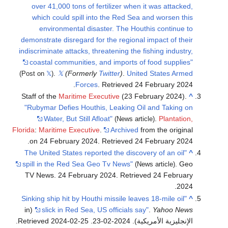
over 41,000 tons of fertilizer when it was attacked,
which could spill into the Red Sea and worsen this
environmental disaster. The Houthis continue to
demonstrate disregard for the regional impact of their
indiscriminate attacks, threatening the fishing industry,
coastal communities, and imports of food supplies"
.
𝕏
(Formerly
Twitter
)
.
United States Armed
(Post on
𝕏
)
.
Forces
. Retrieved
24 February
2024
Staff of the
Maritime Executive
(23 February 2024).
^
"Rubymar Defies Houthis, Leaking Oil and Taking on
Water, But Still Afloat"
.
Plantation,
(News article)
Florida
:
Maritime Executive
.
Archived
from the original
.
on 24 February 2024
. Retrieved
24 February
2024
"The United States reported the discovery of an oil
^
spill in the Red Sea Geo Tv News"
. Geo
(News article)
TV News. 24 February 2024
. Retrieved
24 February
.
2024
"Sinking ship hit by Houthi missile leaves 18-mile oil
^
(in
slick in Red Sea, US officials say"
.
Yahoo News
الإنجليزية الأمريكية). 2024-02-23
. Retrieved
2024-02-25
.