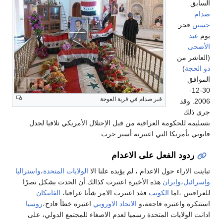
السابق
صدام
حسين
فجر
يوم
عيد
الأضحى
(العاشر من
ذو الحجة
)
الموافق
30-12-
قبر صدام في قرية العوجة
2006. وقد
جرى ذلك
بتسليمه للحكومة العراقية من قبل الإحتلال الأمريكي تلافيا لجدل
قانوني بأمريكا التي اعتبرته أسير حرب.
ردود الفعل على الاعدام
تباينت الاراء حول الاعدام ، لم يؤيده علنا الا
الولايات المتحدة
،
واستراليا
وإسرائيل
،
وإيران
هذه الأخيرة اعتبرت كذالك أن الحدث يشكل نصرًا
للعراقيين ،اما
الكويت
فقد اعتبرت الامر شأنا عراقيا،
الفاتيكان
استنكره واعتبره فاجعة،و
الاتحاد الاوروبي
اعتبره خطأ فادح،
روسيا
ادانت الولايات المتحدة رسميا لعدم الاصغاء للمجتمع الدولي، على