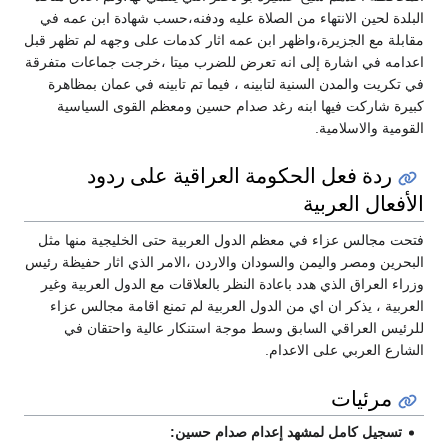
البلدة لحين الانتهاء من الصلاة عليه ودفنه،حسب شهادة ابن عمه في
مقابلة مع الجزيرة،واظهر ابن عمه اثار كدمات على وجهه لم تظهر قبل
اعدامه في اشارة إلى انه تعرض للضرب ميتا ،خرجت جماعات متفرقة
في تكريت والمدن السنية لتابينه ، فيما تم تابينه في عمان بمظاهرة
كبيرة شاركت فيها ابنه رغد صدام حسين ومعظم القوى السياسية
القومية والاسلامية.
ردة فعل الحكومة العراقية على ردود
الأفعال العربية
فتحت مجالس عزاء في معظم الدول العربية حتى الخليجية منها مثل
البحرين ومصر واليمن والسودان والاردن ،الامر الذي اثار حفيظة رئيس
وزراء العراق الذي هدد باعادة النظر بالعلاقات مع الدول العربية وغير
العربية ، يذكر ان اي من الدول العربية لم تمنع اقامة مجالس عزاء
للرئيس العراقي السابق وسط موجة استنكار عالية واحتقان في
الشارع العربي على الاعدام.
مرئيات
تسجيل كامل لمشهد إعدام صدام حسين: