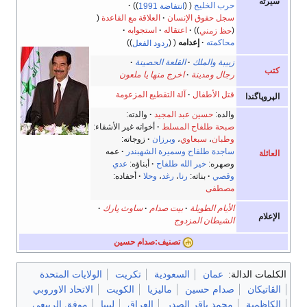
سيرته
حرب الخليج
انتفاضة 1991
سجل حقوق الإنسان
العلاقة مع القاعدة
حظ زمني
اعتقاله
استجوابه
محاكمته
إعدامه
ردود الفعل
زبيبة والملك
القلعة الحصينة
كتب
رجال ومدينة
اخرج منها يا ملعون
قتل الأطفال
آلة التقطيع المزعومة
الپروپاگندا
والده:
حسين عبد المجيد
والدته:
صبحة طلفاح المسلط
أخواته غير الأشقاء:
وطبان
،
سبعاوي
،
وبرزان
زوجاته:
ساجدة طلفاح
وسميرة الشهبندر
عمه
العائلة
وصهره:
خير الله طلفاح
أبناؤه:
عدي
وقصي
بناته:
رنا
،
رغد
،
وحلا
أحفاده:
مصطفى
الأيام الطويلة
بيت صدام
ساوث پارك
الإعلام
الشيطان المزدوج
تصنيف:صدام حسين
الكلمات الدالة:
عمان
السعودية
تكريت
الولايات المتحدة
الڤاتيكان
صدام حسين
ماليزيا
الكويت
الاتحاد الاوروبي
الكاظمية
محمد باقر الصدر
العراق
ليبيا
موفق الربيعي