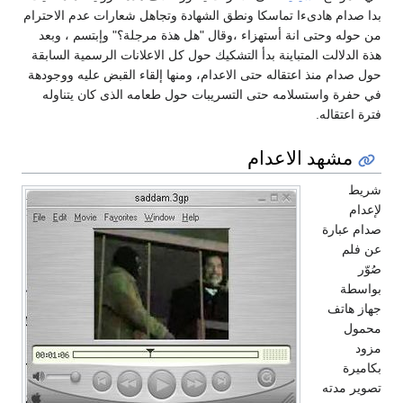
بدا صدام هادىءا تماسكا ونطق الشهادة وتجاهل شعارات عدم الاحترام
من حوله وحتى انة أستهزاء ،وقال "هل هذة مرجلة؟" وإبتسم ، وبعد
هذة الدلالت المتباينة بدأ التشكيك حول كل الاعلانات الرسمية السابقة
حول صدام منذ اعتقاله حتى الاعدام، ومنها إلقاء القبض عليه ووجودهة
في حفرة واستسلامه حتى التسريبات حول طعامه الذى كان يتناوله
فترة اعتقاله.
مشهد الاعدام
شريط
لإعدام
صدام عبارة
عن فلم
صُوّر
بواسطة
جهاز هاتف
محمول
مزود
بكاميرة
تصوير مدته