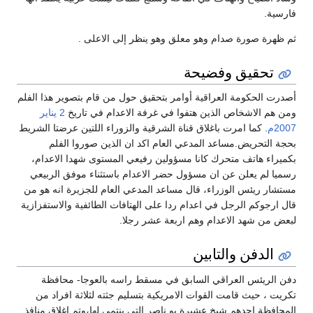
فارسية.
ثم ظهرة صورة صدام وهو معلق وهو ينظر إلى الاعلى .
تحقيق وفضيحة
أصدرت الحكومة العراقية أوامر بتحقيق حول من قام بتصوير هذا الفلم
ومن هم الاشخاص الذين هتفوا في غرفة الاعدام في تاريخ
2 يناير
2007م
. كما امرت باغلاق قناة الشرقية والزوراء اللتين عرضتا الشريط
بحجة التحريض.مساعد المدعي العام اكد ان الذين صوروا الفلم
بكميراء هاتف متحرك كانا مسؤولين رفيعي المستوى شهدا الاعدام،
رسميا لم يعلن عن ان مسؤول حضر الاعدام باستثناء موفق الربيعي
مستشار ريئس الوزراء، قال مساعد المدعي العام للجزيرة انه هو من
قال ارجوكم الرجل في اعدام ردا على الهتافات الطائفية والاستفزازية
لبعض من شهد الاعدام وهم اربعة عشر رجلا.
الدفن والتابين
دفن الريئس العراقي السابق في مسقط راسه بالعوجا- محافظة
تكريت ، حيث قامت القوات الامريكية بتسليم جثته لثلاثة افراد من
المحافظة احدهم شيخ عشيرة بو ناصر التي ينتمي لها،وتم اغلاق منافذ