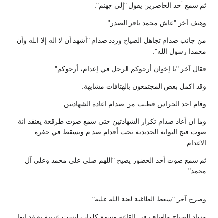
ثم سمع أحد الحاضرين يقول "إلى جهنم".
وهتف آخر "عاش محمد باقر الصدر".
من جانب صدام تجاهل الصياح وردد صدام "أشهد أن لا اله إلا الله وأن
محمدا رسول الله".
فقال آخر "يا إخوان أرجوكم الرجل في إعدام، أرجوكم".
وقد اكمل بعض المجتمعون بالهتافات مشابهة.
وقام احد الحراس فطلب من صدام اعادة الشهادتين.
وما ان أعاد صدام تكرار الشهادتين حتى سمع صوت طرقعة يعتقد انة
صوت فتح البوابة الحديدية تحت أقدام صدام ويسقط في حفرة
الاعدام.
ثم سمع صوت أحد الحضور يصيح "اللهم صلي على محمد وعلى آل
محمد".
وصرخ آخر "سقط الطاغية لعنة الله عليه".
وساد الصياح والهتاف في القاعة وسمع كلمات ليست عربية يعتقد انها