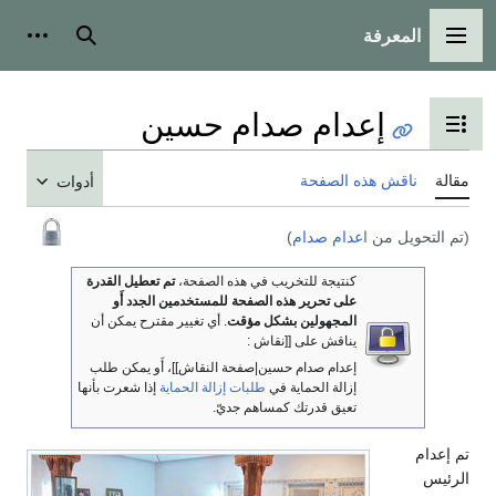
المعرفة
القائمة الرئيسية
بحث
أدوات
إعدام صدام حسين
تبديل عرض جدول المحتويات
مقالة
ناقش هذه الصفحة
أدوات
(تم التحويل من
اعدام صدام
)
كنتيجة للتخريب في هذه الصفحة،
تم تعطيل القدرة
على تحرير هذه الصفحة للمستخدمين الجدد أَو
المجهولين بشكل مؤقت
. أي تغيير مقترح يمكن أن
يناقش على [[نقاش :
إعدام صدام حسين|صفحة النقاش]]، أَو يمكن طلب
إزالة الحماية في
طلبات إزالة الحماية
إذا شعرت بأنها
تعيق قدرتك كمساهم جديّ.
تم إعدام
الرئيس