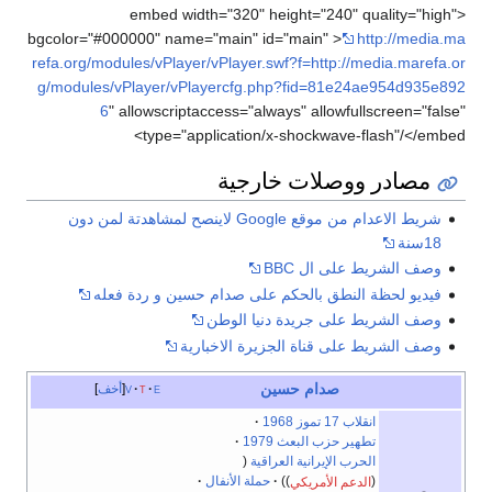
<embed width="320" height="240" quality="high"
bgcolor="#000000" name="main" id="main" >
http://media.ma
refa.org/modules/vPlayer/vPlayer.swf?f=http://media.marefa.or
g/modules/vPlayer/vPlayercfg.php?fid=81e24ae954d935e892
6
" allowscriptaccess="always" allowfullscreen="false"
type="application/x-shockwave-flash"/</embed>
مصادر ووصلات خارجية
شريط الاعدام من موقع Google لاينصح لمشاهدتة لمن دون
18سنة
وصف الشريط على ال BBC
فيديو لحظة النطق بالحكم على صدام حسين و ردة فعله
وصف الشريط على جريدة دنيا الوطن
وصف الشريط على قناة الجزيرة الاخبارية
صدام حسين
e
t
v
أخف
انقلاب 17 تموز 1968
تطهير حزب البعث 1979
الحرب الإيرانية العراقية
الدعم الأمريكي
حملة الأنفال