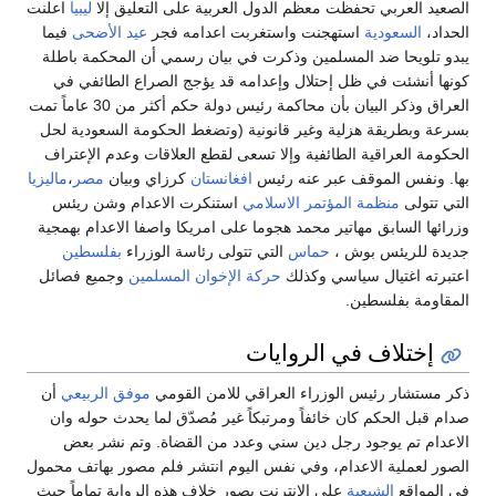
الصعيد العربي تحفظت معظم الدول العربية على التعليق إلا
ليبيا
اعلنت
الحداد،
السعودية
استهجنت واستغربت اعدامه فجر
عيد الأضحى
فيما
يبدو تلويحا ضد المسلمين وذكرت في بيان رسمي أن المحكمة باطلة
كونها أنشئت في ظل إحتلال وإعدامه قد يؤجج الصراع الطائفي في
العراق وذكر البيان بأن محاكمة رئيس دولة حكم أكثر من 30 عاماً تمت
بسرعة وبطريقة هزلية وغير قانونية (وتضغط الحكومة السعودية لحل
الحكومة العراقية الطائفية وإلا تسعى لقطع العلاقات وعدم الإعتراف
بها. ونفس الموقف عبر عنه رئيس
افغانستان
كرزاي وبيان
مصر
،
ماليزيا
التي تتولى
منظمة المؤتمر الاسلامي
استنكرت الاعدام وشن ريئس
وزرائها السابق مهاتير محمد هجوما على امريكا واصفا الاعدام بهمجية
جديدة للريئس بوش ،
حماس
التي تتولى رئاسة الوزراء
بفلسطين
اعتبرته اغتيال سياسي وكذلك
حركة الإخوان المسلمين
وجميع فصائل
المقاومة بفلسطين.
إختلاف في الروايات
ذكر مستشار رئيس الوزراء العراقي للامن القومي
موفق الربيعي
أن
صدام قبل الحكم كان خائفاً ومرتبكاً غير مُصدّق لما يحدث حوله وان
الاعدام تم يوجود رجل دين سني وعدد من القضاة. وتم نشر بعض
الصور لعملية الاعدام، وفي نفس اليوم انتشر فلم مصور بهاتف محمول
في المواقع
الشيعية
على الانترنت يصور خلاف هذه الرواية تماماً حيث