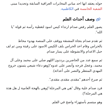
حوله.يعتقد انها احد مباني المخابرات العراقية السابقة وتحديدا مبنى
الشعبة الخامسة
في
الكاظمية
.
وصف أحداث الفلم
يصور الفلم رفض صدام ارتداء كيس اسود لتغطية رأسة ثم قولة "يا
الله".
ثم تقدم صدام بتجاة المشنقة ووقف على المنصة بهدوء محاط
بالحراس وقام احد الحراس بلف الكيس الاسود على رقبتة ومن ثم لف
حبل الاعدام والانشوطة على يسار صدام.
ثم سمع عدد من الحاضرين يرددون"اللهم صلي على محمد وعلى آل
محمد، وعجل فرجه وأنصر على عدوه"(وهو دعاء شيعي يتمنون خروج
المهدي المنتظر والنصر على أعدائة).
ثم صرخ أحدهم "مقتدى مقتدى مقتدى".
فرد صدام علية وقال "هي هي المرجلة"(وهي بالهجة العامية ل هل هذة
هي المرجلة؟).
وهو مبتسم بأستهزاء واضح في الفلم.