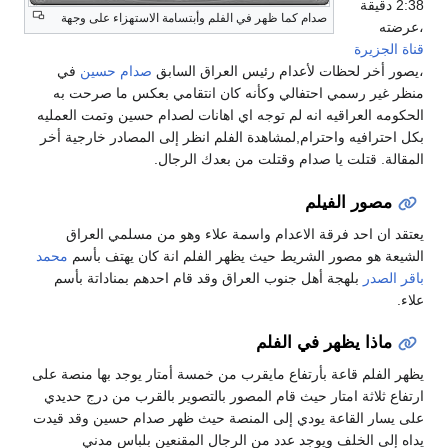
2:38 دقيقة
صدام كما ظهر في الفلم وأبتسامة الاستهزاء على وجهة
،عرضته
قناة الجزيرة
،يصور أخر لحظات لأعدام رئيس العراق السابق
صدام حسين
في
منظر غير رسمي احتفالي وكأنه كان انتقامي بعكس ما صرحت به
الحكومه العراقيه انه لم توجه اي اهانات لصدام حسين وتمت العمليه
بكل احترافيه واحترام,لمشاهدة الفلم انظر إلى المصادر خارجية أخر
المقالة. قتلت يا صدام وقتلت من بعدك الرجال.
مصور الفيلم
يعتقد ان احد فرقة الاعدام واسمة علاء وهو من مسلمي العراق
الشيعة هو مصور الشريط حيث يظهر الفلم انة كان يهتف بأسم
محمد
باقر الصدر
بلهجة أهل جنوب العراق وقد قام احدهم بمناداتة بأسم
علاء.
ماذا يظهر في الفلم
يظهر الفلم قاعة بأرتفاع مايقرب من خمسة أمتار يوجد بها منصة على
ارتفاع ثلاثة امتار حيث قام المصور بالتصوير بالقرب من درج حديدي
على يسار القاعة يودي إلى المنصة حيث ظهر صدام حسين وقد قيدت
يداه إلى الخلف ويوجد عدد من الرجال المقنعين بلباس مدني