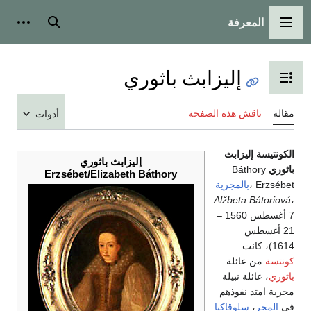
المعرفة
القائمة الرئيسية
بحث
أدوات
إليزابث باثوري
تبديل عرض جدول المحتويات
مقالة
ناقش هذه الصفحة
أدوات
الكونتيسة إليزابث
إليزابث باثوري
باثوري
Báthory
Erzsébet/Elizabeth Báthory
Erzsébet ،
بالمجرية
Alžbeta Bátoriová
،
7 أغسطس 1560 –
21 أغسطس
1614)، كانت
كونتسة
من عائلة
باثوري
، عائلة نبيلة
مجرية امتد نفوذهم
في
المجر
،
سلوڤاكيا