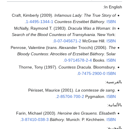
In English:
Craft, Kimberly (2009).
Infamous Lady: The True Story of
.
1-4495-1344-1
Countess Erzsébet Báthory
.
ISBN
McNally, Raymond T. (1983).
Dracula Was a Woman: In
Search of the Blood Countess of Transylvania
. New York:
.
0-07-045671-2
McGraw Hill.
ISBN
Penrose, Valentine (trans. Alexander Trocchi) (2006).
The
Bloody Countess: Atrocities of Erzsébet Báthory
. Solar
.
0-9714578-2-4
Books.
ISBN
Thorne, Tony (1997).
Countess Dracula
. Bloomsbury.
.
0-7475-2900-0
ISBN
بالفرنسية:
Périsset, Maurice (2001).
La comtesse de sang
.
.
2-85704-700-2
Pygmalion.
ISBN
بالألمانية:
Farin, Michael (2003).
Heroine des Grauens. Elisabeth
.
3-87410-038-3
Báthory
. Munich: P. Kirchheim.
ISBN
بالمجرية: