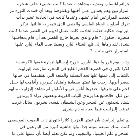
جرائم اغتصاب وتعذيب وشاهدت عندما كانت تختبيء خلف شجرة
المزارعين وهم يعتدون على أختيها ويقتلوهما وبعد أن خمدت الثورة تم
تعذيب المزارعين أمام عينيها، وعندما كانت في الحادية عشر بدأت
تدرك أسلوب الحياة القاسي والعنيف الذي تتميز به عائلتها. تذكر
إليزابيث حكاية حدثت لخادمة كانت تعمل لديهم في القصر عندما كانت
صغيرة ، فتقول: " قام والدي بجرها خارج القصر بعد أن قام بمعاقبتها
بشدة، لقد رماها إلى ثلج الشتاء البارد وبعدها صب الماء البارد عليها
باستمرار حتى ماتت !!".
وذات يوم قرر والدها البارون جورج إرسالها لزيارة عمتها الكونتيسة
كلارا باثوري في قصرها الفخم القابع في المجر، سارعت إليزابيث
بالذهاب إلى عمتها علها تجد التسلية والمتعة التي تفتقدهما في حياتها
بقصر أبويها. رحبت بها عمتها بسعادة وامتنان كبيرين، وأقامت لها حفل
فخم على شرفها، حضرها أناس غريبو الأطوار لم تشاهد إليزابيث مثلهم
من قبل، فالجميع هنا يرتدي الثياب الغريبة وبعضهم عراة لا يرتدون
شيئا، يتحدثون عن السحر وعن الشيطان نفسه، يشربون سائل غريب
عرفت إليزابيث فيما بعد بأنه دم بشري.
لم تعلم إليزابيث بأن عمتها العزيزة كلارا باثوري ذات الصوت الموسيقي
كانت تملك سمعة سيئة جدا، ولها حاشية كبيرة من البارعون في
السحر و علم الخيمياء والتنجيم، ولم تكن تعلم أيضا بأن عمتها على ما