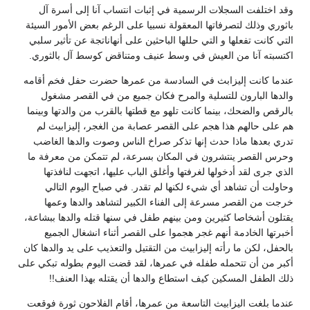
وقد اختلفت السجلات الرسمية في إثبات انتساب آنا إلى أسرة آل
باثوري وذلك لتصرفاتها المعقولة نسبيا على الرغم بعض الأمور السيئة
التي كانت تفعلها و التي حللها الباحثين على أنهاناتجة عن تأثير سلبي
اكتسبته آنا من العيش في وسط عنيف ومتناقض كوسط آل بالثوري.
عندما كانت إليزابث في السادسة من عمرها حضرت حفل فخم أقامه
والدها البارون للتسلية والمرح فكان جميع من في القصر مشغول
بالرقص والضحك، بينما كانت تلهو مع قطتها بالقرب من والدتها وبينما
هم على حالهم هذا هجم على القصر عصابة من الغجر، إليزابيث لم
تدري بعدها ماذا حدث إنها تذكر صراخ الناس وصوت والدها الغاضب
وحرس القصر ينتشرون في المكان بسرعة، لم تتمكن من معرفة ما
الذي جرى لقد أدخولها لغرفتها وأغلق الباب عليها، اتجهت لنافذتها
وحاولت أن تشاهد أي شيء لكنها لم تقدر. في صباح اليوم التالي
خرجت من القصر مسرعة إلى الفناء الكبير لتشاهد والدها وعمها
يقتلون أشخاصا كثيرين ومن بينهم طفل في سنها قتله والدها ببشاعة،
أخبرتها الخادمة أنهم غجر هجموا على القصر أثناء انشغال الجميع
بالحفل، لكن ما رأته إليزابيث من التقتيل والتعذيب على يد والدها كان
أكبر من أن تتحمله طفله في عمرها، لقد قضت اليوم بطوله تبكي على
ذلك الطفل المسكين كيف استطاع والدها أن يقتله بهذا العنف!!
عندما بلغت اليزابيث التاسعة من عمرها، أقام الفلاحون ثورة فوقعت