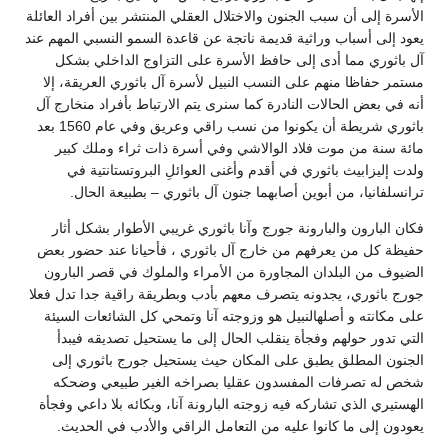
الأسرة إلى أن سبب الجنون والاختلال العقلي المنتشر بين أفراد العائلة
يعود إلى أسباب وراثية قديمة ناتجة عن قاعدة السمو النسبي المهم عند
آل باثوري مما أدى إلى حافظ الأسرة على التزاوج الداخلي بشكل
مستمر حفاظا منهم على النسب النبيل لأسرة آل باثوري العريقة، إلا
أنه في بعض الحالات النادرة كما سنرى يتم الارتباط بأفراد منخارج آل
باثوري شريطة أن يكونوا من نسب راقي وعريق وفي عام 1560 بعد
مائة سنة من موت فلاد الوالاشي وفي أسرة ذات ثراء وملك كبير
ولدت إليزابيث باثوري في أقدم وأغنى العوائلِ البروتستانتية في
ترانسلفانيا، من أبوين أصابهما جنون آل باثوري – بطبيعة الحال.
فكان البارون والبارونة جورج وآنا باثوري غريبي الأطوار بشكل أثار
حفيظة كل من يعرفهم من خارج آل باثوري ، فأحيانا عند حضور بعض
الضيوف من البلدان المجاورة من الأمراء والملوك في قصر البارون
جورج باثوري، يجدونه يتصرف معهم بأدب وبطريقة راقية جدا تدل فعلا
على مكانته و أصلهالنبيل هو وزوجته آنا وتمحي كل الشائعات السيئة
التي تدور حولهم وفجأة ينقلب الحال إلى ما يستحيل تصديقه فيبدأ
الجنون المطلق يطبق على المكان حيث يستحيل جورج باثوري إلى
شخص له تصرفات المفسدون عقليا بصراخه الغير طبيعي وضحكه
الهستيري الذي تشاركه فيه زوجته البارونة آنا، وبكائه بلا داعي وفجأة
يعودون إلى ما كانوا عليه من التعامل الراقي والأدب في الحديث.