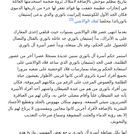
بتاريخ مظلم موحش بالإضافة لامتلاك ثروة ضخمة استخدمتها العائلة
في إنجازات عظيمة حققت بها فوائد تغفر لها جزء من تاريخها الدموي
فكان الجد الأول للكونتيسة إليزابيث باثوري والذي يدعى إستيفان
[3]
باثوريائدا مخلصا
لفلاد الوالاشي
.
بعدما انتهى عصر فلاد الوالاشي بسنوات حيث قتلفي إحدى المعارك
على يد الأتراك، بدأ إستيفان باثوري جد عائلة باثوري بالقتال والنضال
للحصول على الحكم، وقد نال مبتغاه، وبدأ عصر أسرة آل باثوري.
استمر حكم أسرة آل باثوري سنين عديدة مسجلا عصرا آخر من عصور
الظلمة، فمن الجد (ستيفان باثوري الذي ساعد فلاد الوالاشي على
استعادة الحكم ورضاه بممارسات فلاد الوحشية على شعبه مرورا
بجميع أفراد أسرة باثروي الذين كانوا غربيي الأطوار يعيشون حياة
الظلمة والغموض المرعب على الرغم من مكانتهم المرموقة، فكان
بين أفراد باثوري من هم من عبدة الشيطان واشتهر أحد أفراد الأسرة
بأنه عبد الشيطان علناً وأقام مصلى خاص به، وكان لهم من العباقرة
الشريرون سيئي السمعة، ومنهم منكان مهووس بالجلد وتقطيع الأجساد
البشرية بالإضافة لأفراد آخرين كانوا مجانين ومفسدون لا يرتاح لهم بال
إلا بعد رؤية الدماء والجثث المشوهة وسماع صرخات التعذيب
والتخويف.
إنها بكل بساطة أسرة آل باثوري يرجع بعض المهتمين بتاريخ هذه