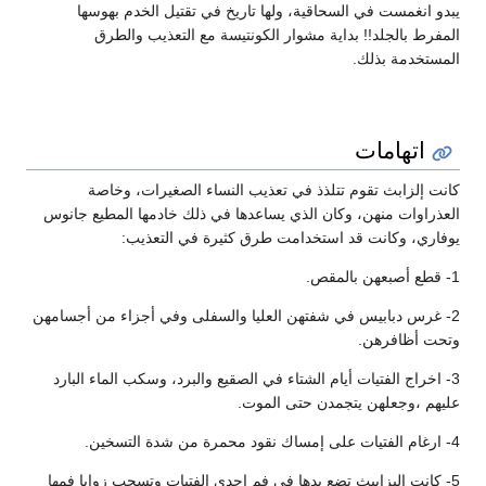
يبدو انغمست في السحاقية، ولها تاريخ في تقتيل الخدم بهوسها
المفرط بالجلد!! بداية مشوار الكونتيسة مع التعذيب والطرق
المستخدمة بذلك.
اتهامات
كانت إلزابث تقوم تتلذذ في تعذيب النساء الصغيرات، وخاصة
العذراوات منهن، وكان الذي يساعدها في ذلك خادمها المطيع جانوس
يوفاري، وكانت قد استخدامت طرق كثيرة في التعذيب:
1- قطع أصبعهن بالمقص.
2- غرس دبابيس في شفتهن العليا والسفلى وفي أجزاء من أجسامهن
وتحت أظافرهن.
3- اخراج الفتيات أيام الشتاء في الصقيع والبرد، وسكب الماء البارد
عليهم ،وجعلهن يتجمدن حتى الموت.
4- ارغام الفتيات على إمساك نقود محمرة من شدة التسخين.
5- كانت اليزابيث تضع يدها في فم احدى الفتيات وتسحب زوايا فمها