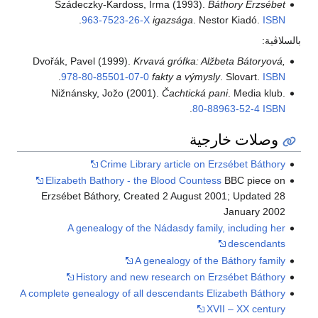
Szádeczky-Kardoss, Irma (1993).
Báthory Erzsébet
.
963-7523-26-X
igazsága
. Nestor Kiadó.
ISBN
بالسلاڤية:
Dvořák, Pavel (1999).
Krvavá grófka: Alžbeta Bátoryová,
.
978-80-85501-07-0
fakty a výmysly
. Slovart.
ISBN
Nižnánsky, Jožo (2001).
Čachtická pani
. Media klub.
.
80-88963-52-4
ISBN
وصلات خارجية
Crime Library article on Erzsébet Báthory
Elizabeth Bathory - the Blood Countess
BBC piece on
Erzsébet Báthory, Created 2 August 2001; Updated 28
January 2002
A genealogy of the Nádasdy family, including her
descendants
A genealogy of the Báthory family
History and new research on Erzsébet Báthory
A complete genealogy of all descendants Elizabeth Báthory
XVII – XX century