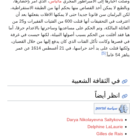
وصلت أخبارها إلى الامبراطور المجري
ماثياس
، الذي أمر بإحضارها،
وبالطبع لا يمكن أخذ القصاص منها بحكم أنها من الطبقة الاستقراطية،
لكن البرلمان سن قانونا جديدا حتى لا يمكنها الافلات بفعلتها بعد أن
اعترفت في التحقيقات أنها قتلت 600 من الفتيات الفقيرات و25 من
العائلة المالكة، وتم الحكم على مساعديها وساحرتها بالاعدام حرقا، أما
هيا فقد أفلتت من الحكم بسبب أصولها النبيلة، لكنها حبست في غرفة
في قصرها وكانت تأكل الفتات الذي كان يدفع إليها من خلال القضبان،
ولكنها قتلت على يد أحد حراسها، في 21 أغسطس 1614 عن عمر
[5]
يناهز 54 عاماً.
في الثقافة الشعبية
انظر أيضاً
سياسة portal
Darya Nikolayevna Saltykova
Delphine LaLaurie
Gilles de Rais