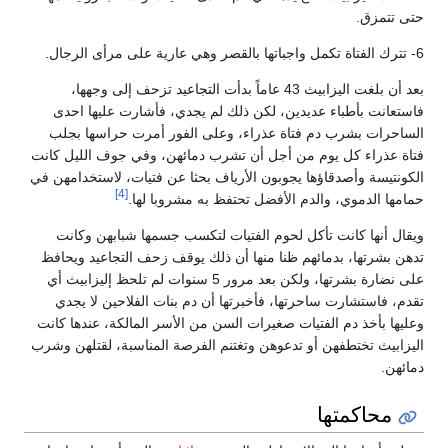
حتى تتمزق.
6- تترك الفتاة تكمل واجباتها بالقصر وهي عارية على مرأى الرجال.
بعد أن بلغت اليزابيث 43 عاماً بدأت التجاعيد تزحف إلى وجهها،
فاستعانت بأطباء عديدين، لكن ذلك لم يجدي، فأشارت عليها احدى
الساحرات بشرب دم فتاة عذراء، وعلى الفور أمرت حراسها بجلب
فتاة عذراء كل يوم من أجل أن تشرب دمائهن، وفي جوف الليل كانت
الكونتيسة وأصدقاؤها يجوبون الأرياف بحثا عن فتيات، لاستخدامهن في
[4]
حمامها الدموي، والدم الأفضل تحتفظ به مشروبا لها.
ويقال أنها كانت تأكل لحوم الفتيات لتكسب جسمها شبابهن وكانت
تدهن بشرتها، بدمائهم ظنا منها أن ذلك يوقف زحف التجاعيد ويحافظ
على نضارة بشرتها، ولكن بعد مرور 5 سنوات لم تلحظ إليزابيث أي
تقدم، فاستشارت ساحرتها، فأخبرتها أن دم بنات الفلاحين لا يجدي
وعليها بأخذ دم الفتيات صغيرات السن من الأسر المالكة، عندها كانت
اليزابيث تختطفهن أو تدعوهن وتغتنم الفرصة المناسبة، لقتلهن وشرب
دمائهن.
محاكمتها