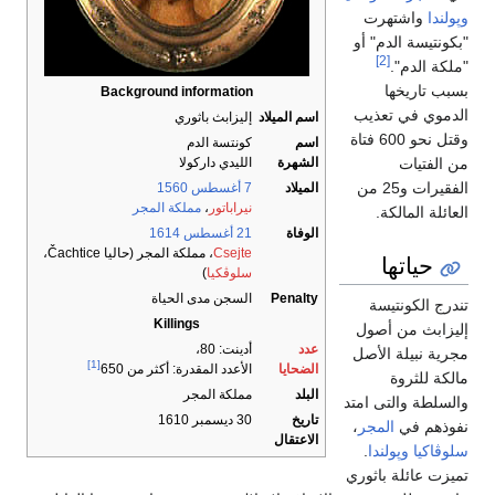
وپولندا
واشتهرت
"بكونتيسة الدم" أو
[2]
"ملكة الدم".
بسبب تاريخها
Background information
الدموي في تعذيب
اسم الميلاد
إليزابث باثوري
وقتل نحو 600 فتاة
اسم
كونتسة الدم
من الفتيات
الشهرة
الليدي داركولا
الفقيرات و25 من
الميلاد
7 أغسطس
1560
نيراباتور
،
مملكة المجر
العائلة المالكة.
الوفاة
21 أغسطس
1614
Csejte
، مملكة المجر (حاليا Čachtice،
حياتها
سلوڤكيا
)
Penalty
السجن مدى الحياة
تندرج الكونتيسة
Killings
إليزابث من أصول
عدد
أدينت: 80،
مجرية نبيلة الأصل
[1]
الضحايا
الأعدد المقدرة: أكثر من 650
مالكة للثروة
البلد
مملكة المجر
والسلطة والتى امتد
تاريخ
30 ديسمبر 1610
نفوذهم في
المجر
،
الاعتقال
سلوڤاكيا
وپولندا
.
تميزت عائلة باثوري