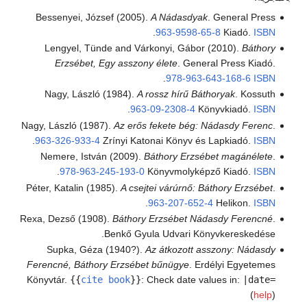
Bessenyei, József (2005).
A Nádasdyak
. General Press
.
963-9598-65-8
Kiadó.
ISBN
Lengyel, Tünde and Várkonyi, Gábor (2010).
Báthory
Erzsébet, Egy asszony élete
. General Press Kiadó.
.
978-963-643-168-6
ISBN
Nagy, László (1984).
A rossz hírű Báthoryak
. Kossuth
.
963-09-2308-4
Könyvkiadó.
ISBN
Nagy, László (1987).
Az erős fekete bég: Nádasdy Ferenc
.
.
963-326-933-4
Zrínyi Katonai Könyv és Lapkiadó.
ISBN
Nemere, István (2009).
Báthory Erzsébet magánélete
.
.
978-963-245-193-0
Könyvmolyképző Kiadó.
ISBN
Péter, Katalin (1985).
A csejtei várúrnő: Báthory Erzsébet
.
.
963-207-652-4
Helikon.
ISBN
Rexa, Dezső (1908).
Báthory Erzsébet Nádasdy Ferencné
.
Benkő Gyula Udvari Könyvkereskedése.
Supka, Géza (1940?).
Az átkozott asszony: Nádasdy
Ferencné, Báthory Erzsébet bűnügye
. Erdélyi Egyetemes
Könyvtár.
{{
cite book
}}
:
Check date values in:
|date=
(
help
)