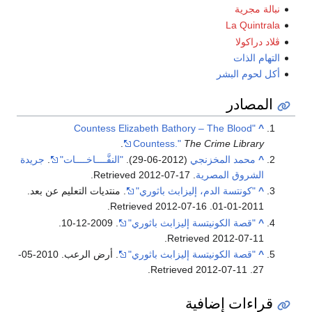
نبالة مجرية
La Quintrala
ڤلاد دراكولا
التهام الذات
أكل لحوم البشر
المصادر
"Countess Elizabeth Bathory – The Blood
^
.
Countess."
The Crime Library
^
محمد المخزنجي
(2012-06-29).
"النفَّــــاخــــات"
.
جريدة
الشروق المصرية
. Retrieved
2012-07-17
.
^
"كونتسة الدم، إليزابث باثوري"
. منتديات التعليم عن بعد.
.
2012-07-16
. Retrieved
2011-01-01
^
"قصة الكونيتسة إليزابث باثوري"
. 2009-12-10
.
.
Retrieved
2012-07-11
^
"قصة الكونيتسة إليزابث باثوري"
. أرض الرعب. 2010-05-
.
2012-07-11
. Retrieved
27
قراءات إضافية