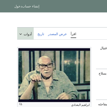
إنشاء حساب
دخول
اقرأ
عرض المصدر
تاريخ
أدوات
تيال
بسلاح
فاجئه
ابراهيم البغدادي