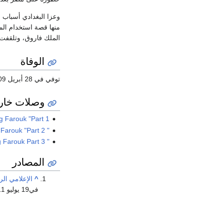
وعزا البغدادي أسباب ا
منها قصة استخدام الم
الملك فاروق، وتلقفت ا
الوفاة
توفي في 28 أبريل 2009 عن عمر يناهز 84 عاما
وصلات خار
killed King Farouk "Part 1" - ابرهيم ب
" I killed King Farouk "Part 2" -إبراهيم بغدادى مع محمود فوزى 2
" I killed King Farouk Part 3 -إبراهيم بغدادى مع محمود فوزى 3
المصادر
^
الإعلامي ال
في19 يوليو 2011