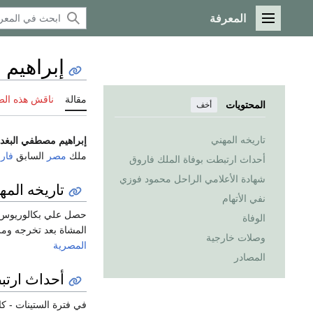
المعرفة
القائمة الرئيسية
إبراهيم 
مقالة
ناقش هذه ال
المحتويات
أخف
تاريخه المهني
إبراهيم مصطفي البغد
ملك
مصر
السابق
فار
أحداث ارتبطت بوفاة الملك فاروق
شهادة الأعلامي الراحل محمود فوزي
تاريخه المه
نفي الأتهام
حصل علي بكالوريوس ا
الوفاة
المشاة بعد تخرجه ومرا
وصلات خارجية
المصرية
المصادر
أحداث ارتب
في فترة الستينات - ك