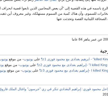
لزج باسمه في هذه القضية إلى "أن بعض المحامين الذين تابعوا قضية انحراف ال
خابرات للسموم، وأن هناك كمية من السموم مستهلكة، وغير معروف أين ذهبت، ف
لصحافة اللبنانية القصة وتحدثت عنها
جية
غدادى مع محمود فوزى 1
على
يوتيوب
- من موقع
يوتيوب
على
يوتيوب
- من موقع
يوت
على
يوتيوب
- من موقع
يوتي
راحل محمود فوزي: إبراهيم البغدادي تنكر في زي "جرسون" واغتال الملك فارو