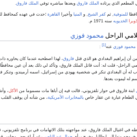
المطعم الذي يرتاده
الملك
فاروق
وبعدها مباشره توفي
الملك
فاروق
.
افظا
للمنوفية
, ثم
كفر الشيخ
, و
المنيا
وأخيرا
القاهرة
؛حدث في عهده كمحافظ للقا
اوبرا
الخديويه
سنه 1971 م.
لامي الراحل
محمود فوزي
[1]
محمود فوزي
عنه
:
 من أن إبراهيم البغدادي هو الذي قتل
فاروق
، لهذا اصطحبه عندما كان يحاوره ذا
امي الراحل- قلت له: أنت قاتل الملك فاروق، وتأكد لي ذلك بعد أن عين محافظًا 
 له أن البغدادي تنكر في شخصية يهودي من إسرائيل، اسمه أرميندو، وتنكر 
م له ليموت بعدها.
ابنة فاروق في حوار تلفزيوني، قالت فيه إن أباها مات مسموما من
الأكل
، وأش
 الطعام عبارة عن عقار خاص
بالمخابرات الأمريكية
، من شأنه أن يوقف القلب تما
ه في اغتيال الملك فاروق، عند مواجهته بتلك الاتهامات في برنامج تلفزيوني، قا
روجه منها إلى إيطاليا، وخرج برأي
جمال عبد الناصر
رغم آراء بعض مجلس قيادة