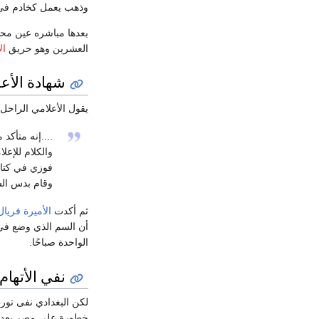
وذهب يعمل كخادم في 
بعدها مباشره عين مح
العشرين وهو حريق
ال
شهادة الأع
يقول الأعلامي الراحل
....إنه متأكد
والكلام للإعل
فوزي في كتاب
وقام بدس الس
ثم أكدت
الأميرة فريال
أن السم الذي وضع في
الواحدة صباحًا.
نفي الأتهام
لكن البغدادي نفى تورط
خطورة على مصر بعد خ