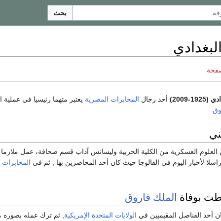
بحث
البغدادي
صفحة
ادي
(1925-2009)
أحد رجال
المخابرات المصرية
يعتبر متهما رئيسيا في عملية اغ
وق
ني
لعلوم العسكرية من الكلية الحربية وليسانس آداب قسم صحافة، عمل ملازما 
سلا لأخبار اليوم في الفالوجا حيث كان أحد المحاصرين بها , ثم في
المخابرات
طت بوفاة
الملك
فاروق
ان أحد القناصل المقيميين في
الولايات المتحدة الإمريكية
, ثم ترك عمله بصوره م