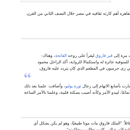
هره أهم كارثه ثقافيه في مصر خلال النصف الثاني من القرن
ت مرة إلى
قبر
فاروق
ليقرأ على روحه
الفاتحة
، وهناك-
للمنوفية جائزة له واستكمالا للرواية، أكد الراحل محمود
في زى جرسون في المطعم الذي كان يتردد عليه فاروق،
ارت بأصابع الاتهام إلى رجال
ثورة يوليو
، وأضافت: علمنا بعد ذلك
مًا، ليبدو الأمر وكأنه أصيب بسكتة قلبية، وعلمنا بالأمر الساعة
ئلاً: "الملك فاروق مات موتا طبيعيًا، وهو لم يكن يشكل أي
 الثورة التي كانت تطالب بمحاكمته".