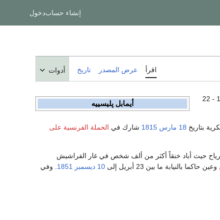
إنشاء حساب
دخول
اقرأ
عرض المصدر
تاريخ
أدوات
، أول دوق مالاكوف Aimable Jean Jacques Pélissier (عاش 6 نوفمبر 1794 - 22
أيمابل پليسييه
رية بتاريخ
18 مارس
1815
شارك في
الحملة الفرنسية على
رياح حيث أباد خنقاً أكثر من ألف شخص في غار الفراشيش
وعين حاكما بالنيابة ما بين 23 أبريل إلى
10 ديسمبر
1851
. وفي