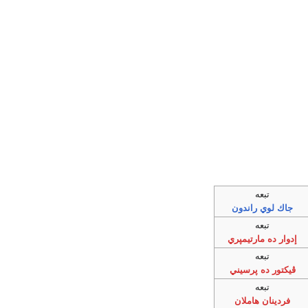
تبعه
جاك لوي راندون
تبعه
إدوار ده مارتيمپري
تبعه
ڤيكتور ده پرسيني
تبعه
فردينان هاملان