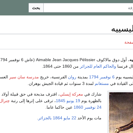
بحث
ليسييه
صفحة
ه
والحاكم العام للجزائر
من 1860 حتى 1864.
ليسييه يوم
6 نوفمبر
1794
بمدينة
روان
الفرنسية، خريج
مدرسة سان سير
العسك
لى القيادة في
مستغانم
لمدة 3 سنوات ثم قيادة الجيش بوهران.
شارك في
معركة إيسلي
، اقترف مذبحة في حق قبيلة أولاد 
بالظهرة يوم
19 يونيو
1845
، ترقى على إثرها إلى رتبة
چنرال
24 نوفمبر
1860
عين حاكما عاما.
مات يوم الأحد
22 مايو
1864
بالجزائر
.