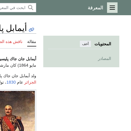
المعرفة
القائمة الرئيسية
أيمابل پ
مقالة
ناقش هذه ال
المحتويات
أخف
المصادر
أيمابل جان جاك پليسيي
مايو 1864) كان مارشال فرنسا
ولد أيمابل جان جاك پ
الجزائر
عام
1830
، تو