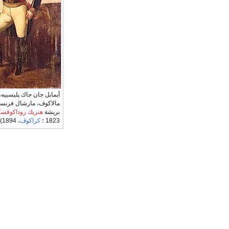
أيمابل جان جاك پليسييه،
بريشة
هنريك روداكوڤس
1823 ؛
كراكوڤ
، 1894)،