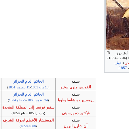
 أول دوق
مالاكوف، مارشال فرنسا (1794-1864)،
كي
(
لڤوڤ
،
.
1857
سبقه
الحاكم العام للجزائر
ألفونس هنري دوتپو
(
10 مايو
1851
-
11 ديسمبر
1851
)
سبقه
الحاكم العام للجزائر
پروسپير ده شاسلو-لوبا
(
24 نوفمبر
1860
-
22 مايو
1864
)
سبقه
سفير فرنسا إلى المملكة المتحدة
ڤيكتور ده پرسيني
(مارس 1858 - مايو 1859)
سبقه
المستشار الأعظم لجوقة الشرف
آن شارل لبرون
)
1859
-
1860
(