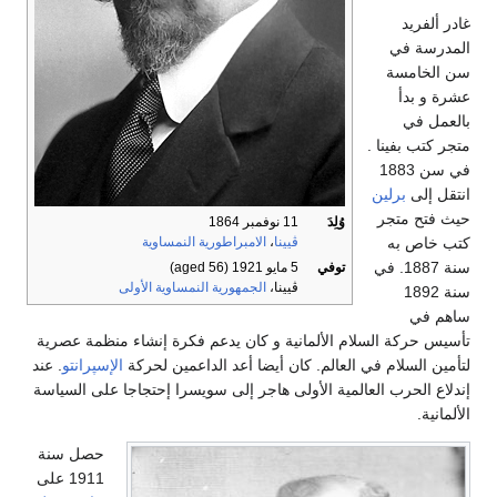
غادر ألفريد
المدرسة في
سن الخامسة
عشرة و بدأ
بالعمل في
متجر كتب بفينا .
في سن 1883
انتقل إلى
برلين
حيث فتح متجر
وُلِدَ
11 نوفمبر 1864
كتب خاص به
ڤيينا
،
الامبراطورية النمساوية
سنة 1887. في
توفي
5 مايو 1921
(aged 56)
ڤيينا،
الجمهورية النمساوية الأولى
سنة 1892
ساهم في
تأسيس حركة السلام الألمانية و كان يدعم فكرة إنشاء منظمة عصرية
لتأمين السلام في العالم. كان أيضا أعد الداعمين لحركة
الإسپرانتو
. عند
إندلاع الحرب العالمية الأولى هاجر إلى سويسرا إحتجاجا على السياسة
الألمانية.
حصل سنة
1911 على