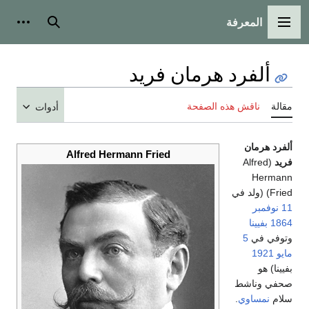
المعرفة
القائمة الرئيسية
بحث
أدوات
ألفرد هرمان فريد
مقالة
ناقش هذه الصفحة
أدوات
ألفرد هرمان
Alfred Hermann Fried
فريد
(Alfred
Hermann
Fried) (ولد في
11 نوفمبر
1864
بفيينا
وتوفي في
5
مايو
1921
بفيينا) هو
صحفي وناشط
سلام
نمساوي
.