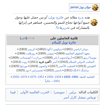
جوائز نوبل portal
هذه
بذرة
مقالة عن
جائزة نوبل
، أو من حصل عليها وحول
جميع أنواعها تحتاج للنمو والتحسين، فساهم في إثرائها
بالمشاركة في
تحريرها
.
قائمة الحاصلين على
e
t
v
أخف
جائزة نوبل
للسلام
دونان
/
پاسي
(1901)
•
دوكومن
/
گوبا
(1902)
•
كريمر
(1903)
•
معهد الحقوق العالمية
(1904)
•
سوتنر
(1905)
•
روزڤلت
(1906)
•
مونيتا
/
رينو
(1907)
•
أرنولدسون
/
باير
(1908)
•
بيرنارت
/
كونستانت
(1909)
•
المكتب الدولي للسلام
(1910)
•
آسر
/
ألفرد فريد
(1911)
•
روت
(1912)
•
لافونتين
(1913)
•
الصليب الأحمر
(1917)
•
ولسون
(1919)
•
بورجوا
(1920)
•
برانتنگ
/
لانگه
(1921)
•
نانسن
(1922)
•
تشمبرلين
/
دوز
(1925)
القائمة كاملة
:
1901–1925
•
1926–1950
•
1951–1975
•
1976–2000
•
2001 – حالياً
الكلمات الدالة:
برلين
سويسرا
الحرب العالمية الأولى
ڤيينا
توبياس ميشل كارل آسر