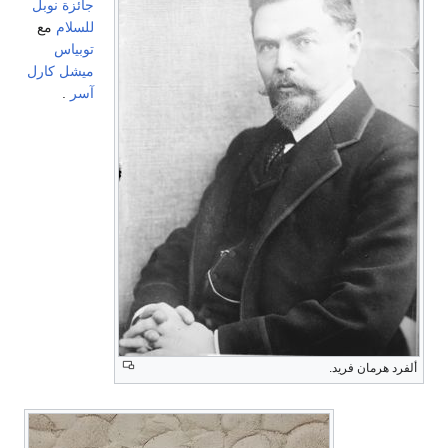
جائزة نوبل
للسلام
مع
توبياس
ميشل كارل
آسر
.
ألفرد هرمان فريد.