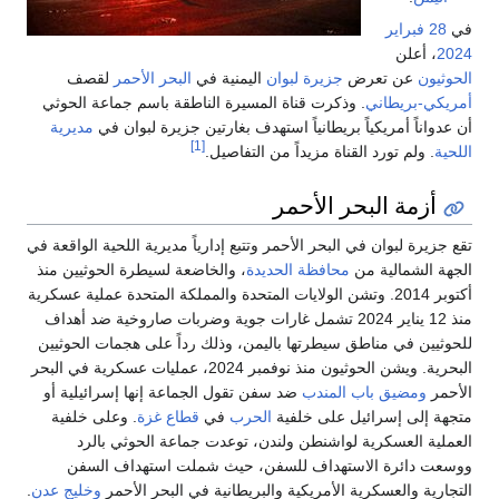
في
28 فبراير
2024
، أعلن
الحوثيون
عن تعرض
جزيرة لبوان
اليمنية في
البحر الأحمر
لقصف
أمريكي-بريطاني
. وذكرت قناة المسيرة الناطقة باسم جماعة الحوثي
أن عدواناً أمريكياً بريطانياً استهدف بغارتين جزيرة لبوان في
مديرية
[1]
اللحية
. ولم تورد القناة مزيداً من التفاصيل.
أزمة البحر الأحمر
تقع جزيرة لبوان في البحر الأحمر وتتبع إدارياً مديرية اللحية الواقعة في
الجهة الشمالية من
محافظة الحديدة
، والخاضعة لسيطرة الحوثيين منذ
أكتوبر 2014. وتشن الولايات المتحدة والمملكة المتحدة عملية عسكرية
منذ 12 يناير 2024 تشمل غارات جوية وضربات صاروخية ضد أهداف
للحوثيين في مناطق سيطرتها باليمن، وذلك رداً على هجمات الحوثيين
البحرية. ويشن الحوثيون منذ نوفمبر 2024، عمليات عسكرية في البحر
الأحمر
ومضيق باب المندب
ضد سفن تقول الجماعة إنها إسرائيلية أو
متجهة إلى إسرائيل على خلفية
الحرب
في
قطاع غزة
. وعلى خلفية
العملية العسكرية لواشنطن ولندن، توعدت جماعة الحوثي بالرد
ووسعت دائرة الاستهداف للسفن، حيث شملت استهداف السفن
التجارية والعسكرية الأمريكية والبريطانية في البحر الأحمر
وخليج عدن
.