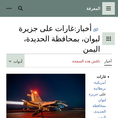
المعرفة
القائمة الرئيسية
بحث
أدوات
أخبار
:
غارات على جزيرة
لبوان، بمحافظة الحديدة،
تبديل عرض جدول المحتويات
اليمن
أخبار
ناقش هذه الصفحة
أدوات
غارات
أمريكية-
بريطانية
على
جزيرة
لبوان
بمحافظة
الحديدة
،
اليمن
.