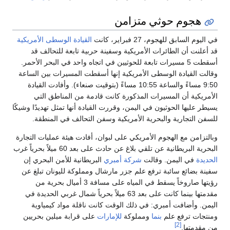
هجوم حوثي متزامن
في اليوم السابق للهجوم، 27 فبراير، كانت
القيادة الوسطى الأمريكية
قد أعلنت أن الطائرات الأمريكية وسفينة حربية تابعة للتحالف قد
أسقطت 5 مسيرات تابعة للحوثيين في اتجاه واحد في البحر الأحمر.
وقالت القيادة الوسطى الأمريكية إنها أسقطت المسيرات بين الساعة
9:50 مساءً والساعة 10:55 مساءً (بتوقيت صنعاء). وأفادت القيادة
الأمريكية أن المسيرات المذكورة كانت قادمة من المناطق التي
يسيطر عليها الحوثيون في اليمن، وقررت القيادة أنها تمثل تهديدًا وشيكًا
للسفن التجارية والبحرية الأمريكية وسفن التحالف في المنطقة.
وبالتزامن مع الهجوم الأمريكي على لبوان، أفادت هيئة عمليات التجارة
البحرية البريطانية عن تلقي بلاغ عن حادث على بعد 60 ميلاً بحرياً غرب
الحديدة
في اليمن. وقالت
شركة أمبري
البريطانية للأمن البحري إن
سفينة بضائع سائبة ترفع علم جزر مارشال ومملوكة لليونان تبلغ عن
رؤيتها صاروخاً يسقط في المياه على مسافة 3 أميال بحرية من
مقدمتها بينما كانت على بعد 63 ميلاً بحرياً شمال غربي الحديدة في
اليمن. وأضافت أمبري: في ذلك الوقت كانت ناقلة مواد كيمياوية
ومنتجات ترفع علم
بنما
ومملوكة
للإمارات
على قرابة ميلين بحريين
[2]
من مقدمتها.