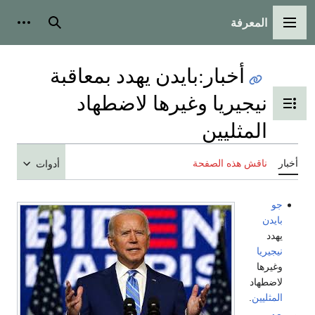
المعرفة
القائمة الرئيسية
بحث
أدوات
أخبار
:
بايدن يهدد بمعاقبة
نيجيريا وغيرها لاضطهاد
تبديل عرض جدول المحتويات
المثليين
أخبار
ناقش هذه الصفحة
أدوات
جو
بايدن
يهدد
نيجيريا
وغيرها
لاضطهاد
المثليين
.