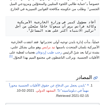
خصوصاً بـ"حماية طالبي اللجوء المثليين والمتحوّلين ومزودجي الميل
الجنسي". وطلب من حكومته مكافحة القوانين التمييزية في الخارج.
أفاد مسؤول كبير في وزارة الخارجية الأمريكية 
وكالة فرانس برس أن مبعوثًا خاصًا سيُعيّن من أجل 
"تركيز الانتباه أكثر على هذه المسائل".

عملياً، بدأت إدارة بايدن توجيه أولى تحذيراتها. فقد انتقدت الخارجية
الأميركية بلسان المتحدث باسمها
نيد برايس
وهو مثلي بشكل علني،
بشدة تركيا بعد شنّ الرئيس
رجب طيب إردوغان
هجمات لفظية على
[1]
الأقليات الجنسية. ويرحّب الناشطون في مجتمع الميم بهذا التحوّل.
المصادر
^
"بايدن يجعل من الدفاع عن حقوق الأقليات الجنسية محوراً
مهماً في دبلوماسيته"
.
المشهد الدولي
. 2021-02-10
.
.
Retrieved
2021-02-15