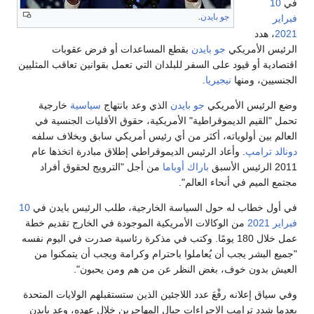
في
10
جو بايدن
.
فبراير
2021
، هدد
الرئيس الأمريكي
جو بايدن
بقطع المساعدات أو فرض عقوبات
اقتصادية أو قيود على السفر للبلدان التي تعمل بقوانين تعاقب المثليين
الجنسيين، ومنها
نيجيريا
.
وضع الرئيس الأمريكي
جو بايدن
الذي وعد بانتهاج
سياسية
خارجية
تحمل "القيم الديموقراطية" الأمريكية، حقوق الأقليات الجنسية في
العالم بين أولوياته، أكثر من أي رئيس أمريكي سابق وبخلاف سلفه
دونالد ترامپ
. وأعاد الرئيس الديموقراطي إطلاق مبادرة اتخذها عام
2011 الرئيس الأسبق
باراك أوباما
من أجل "الترويج لحقوق أفراد
مجتمع الميم في أنحاء العالم".
في أول خطاب له حول السياسة الخارجية، طلب الرئيس بايدن في
10
فبراير
2021
من الوكالات الأمريكية الموجودة في الخارج تقديم خطة
عمل خلال 180 يومًا. وكتب في مذكرة رئاسية صدرت في اليوم نفسه
"جميع البشر يجب أن يُعاملوا باحترام وكرامة ويجب أن يتمكنوا من
العيش بدون خوف، بغض النظر عن من هم ومن يحبون".
وفي سياق إعلانه رفْعَ عدد اللاجئين الذين ستستقبلهم الولايات المتحدة
بعدما شدد ترامپ الاجراءات حيال المهاجرين خلال عهده، وعد بايدن