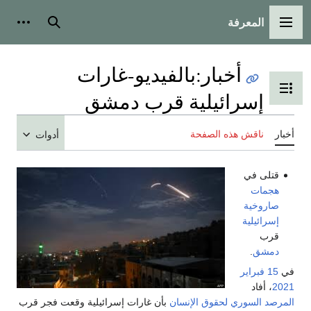
المعرفة
القائمة الرئيسية
بحث
أدوات
أخبار
:
بالفيديو-غارات
تبديل عرض جدول المحتويات
إسرائيلية قرب دمشق
أخبار
ناقش هذه الصفحة
أدوات
قتلى في
هجمات
صاروخية
إسرائيلية
قرب
دمشق
.
في
15 فبراير
2021
، أفاد
المرصد السوري لحقوق الإنسان
بأن غارات إسرائيلية وقعت فجر قرب