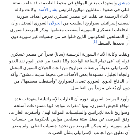
دمشق
واستهدفت بعض المواقع في محيط العاصمة، قد خلفت ستة
قتلى في صفوف مقاتلين موالين للرئيس
بشار الأسد
. وكانت وكالة
الأنباء الرسمية قد نقلت عن مصدر عسكري تعرض أهداف سورية
لقصف إسرائيلي بصواريخ انطلقت من
الجولان
السوري المحتل، وأن
الدفاعات العسكري السورية أسقطت معظمها. وذكر المرصد السوري
أن المسلحين الحكوميين الذين قتلوا هم من جنسيات غير سورية دون
[1]
أن يحددها بالضبط.
ونقلت وكالة الأنباء السورية الرسمية (سانا) فجراً عن مصدر عسكري
قوله إنه "في تمام الساعة الواحدة و18 دقيقة من فجر اليوم نفذ العدو
الإسرائيلي عدواناً برشقات صواريخ من اتجاه الجولان السوري المحتل
واتجاه الجليل، مستهدفا بعض الأهداف في محيط مدينة دمشق". وأكد
أن الدفاع الجوي السوري تصدى للصواريخ "وأسقطت معظمها"، من
دون أن يُعطي مزيداً من التفاصيل.
وأورد المرصد السوري بدوره أن الغارات الإسرائيلية استهدفت عدة
مواقع للجيش السوري، بينها "مقرات تتواجد فيها مستودعات أسلحة
وصواريخ تابعة للإيرانيين والميليشيات الموالية لهم". وأسفرت الغارات،
وفق المرصد، عن مقتل ستة مسلحين موالين للحكومة من جنسيات
غير سورية. ولم يتمكن المرصد من تحديد جنسيات القتلى. ولم يصدر
أي تعليق من الجانب الإسرائيلي بشأن الضربات.