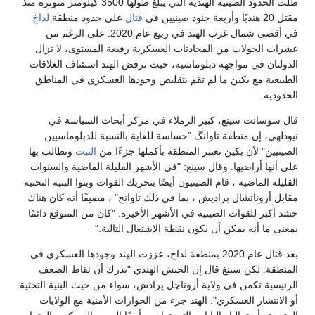
ظلت الحدود الصينية الهندية التي يبلغ طولها 3500 كيلومتر متوترة منذ
مقتل 20 هنديًا وأربعة جنود صينيين في
قتال
على حدود منطقة
لداخ
في أقصى شمال غرب الهند في ربيع عام 2020. على الرغم من
عشرات الجولات من المحادثات العسكرية رفيعة المستوى، لا تزال
الدولتان في مواجهة دبلوماسية، حيث ترفض الهند استئناف العلاقات
الطبيعية مع بكين ما لم تقم بتقليص وجودها العسكري في المناطق
الحدودية.
قال سوسانت سينغ، كبير الزملاء في مركز أبحاث السياسة في
نيودلهي، إن منطقة تاوانگ "حساسة للغاية بالنسبة للدبلوماسيين
الصينيين" لأن بكين تعتبر المنطقة بأكملها جزءًا من
التبت
وتطالب بها
على أنها أراضيها. وقال سينغ: "في الأشهر القليلة الماضية والسنوات
القليلة الماضية ، قام الصينيون أيضًا بتحريك القوات وبنوا البنية التحتية
مقابل أروناتشال براديش ، بما في ذلك تاوانج" ، مضيفًا أنه كان هناك
حشد أكبر للقوات الصينية في الأشهر الأخيرة. "كان من المتوقع دائمًا
بمعنى ما أنه يمكن أن يكون نقطة الاشتعال التالية."
بعد قتال عام 2020 بمنطقة لداخ، عززت الهند وجودها العسكري في
المنطقة. لكن سينغ قال إن الجيش الهندي "يدرك أن نقاط الضعف
الرئيسية تكمن في ولاية أروناچل پرادش، سواء من حيث البنية التحتية
أو الانتشار العسكري". الهند جزء من الحوارات الأمنية مع الولايات