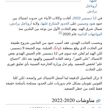
عليها
،
أروناچل
پرادش
.
في
12 ديسمبر
2022
، أفادت وكالات الأنباء عن حدوث اشتباك بين
جنود
هنود
وصينيين
على
الحدود المتنازع عليها
، ولاية
أروناچل پرادش
،
شمال شرق الهند. وهو الحادث الأول من نوعه بين البلدين منذ
[1]
المواجهات الدامية
عام 2020.
وبحسب الجانب الهندي، فقد أصيب جنود من الجانبين بجروح طفيفة
في الحادث الذي وقع بمنطقة
تاوانگ
الجبلية، يوم الجمعة 9 ديسمبر،
لكن الهند لم تُعلن عنه سوى في 12 ديسمبر. قام الجيش الهندي بفض
الاشتباك "على الفور"، وعقد القادة الصينيين والهنود بعد ذلك "اجتماع
علم" لخفض التصعيد. ولم تدل وزارة الخارجية الصينية بأي تعليق فوري
على الحادث.
لا تزال التفاصيل الدقيقة لما أشعل الاشتباك غير واضحة، لكن كلتا
القوتين تقومان بشكل عام بدوريات على الحدود مسلحة بأسلحة خفيفة
فقط للحد من خطر التصعيد.
مناوشات 2020-2022