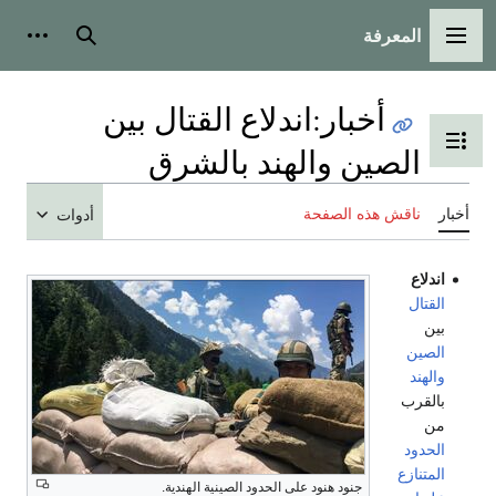
المعرفة
القائمة الرئيسية
بحث
أدوات
أخبار
:
اندلاع القتال بين
تبديل عرض جدول المحتويات
الصين والهند بالشرق
أخبار
ناقش هذه الصفحة
أدوات
اندلاع
القتال
بين
الصين
والهند
بالقرب
من
الحدود
المتنازع
جنود هنود على الحدود الصينية الهندية.