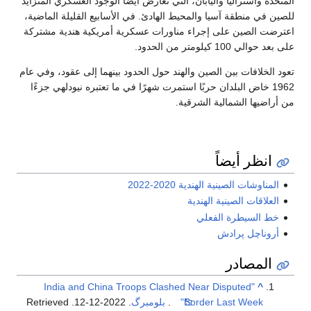
المتحدة وأستراليا واليابان، التي تعارض أيضًا الوجود العسكري المتزايد
للصين في منطقة آسيا والمحيط الهادئ. في الأسابيع القليلة الماضية،
اعترضت الصين على إجراء مناورات عسكرية أمريكية هندية مشتركة
على بعد حوالي 100 كيلومتر من الحدود.
تعود الخلافات بين الصين والهند حول الحدود بينهما إلى عقود، وفي عام
1962 خاض البلدان حربًا استمرت شهرًا في ما تعتبره نيودلهي جزءًا
من أراضيها الشمالية الشرقية.
انظر أيضاً
المناوشات الصينية الهندية 2020-2022
العلاقات الصينية الهندية
خط السيطرة الفعلي
أروناچل پرادش
المصادر
"India and China Troops Clashed Near Disputed
^
Border Last Week"
.
بلومبرگ
. 2022-12-12
. Retrieved