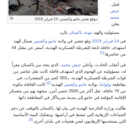
قتيل.
جيش
محمد
موقع تفجير جامو وكشمير، 14 فبراير 2019.
يعلن
مسئوليته والهند
تتوعد
پاكستان
بالرد.
في
14 فبراير
2019
وقع تفجير في ولاية
جامو وكشمير
شمال الهند
استهدف حافلة تابعة للشرطة العسكرية الهندية، أسفر عن مقتل 44
[1]
من عناصرها.
في أعقاب الحادث، وأعلن
جيش محمد
، الذي يتخذ من پاكستان مقراً
له، مسؤوليته عن الهجوم الذي استهدف قافلة كانت تقل عناصر من
قوات الشرطة العسكرية الهندية، بـ350 كجم من المتفجرات، في
[2]
مقاطعة
بولواما
، بولاية
جامو وكشمير
الهندية.
كانت القافلة مكونة
من 78 حافلة، تقل أكثر من 2500 عنصر أمن، متجهة بهم من معسكر
للإقامة المؤقتة في جامو إلى مدينة سريناگار في المقاطعة ذاتها.
طالبت وزارة الخارجية الهندية في بيان لها، پاكستان بالتوقف عن دعم
الجماعات الإرهابية التي تنشط في أراضيها، وبتفكيك البنية الأساسية
[3]
التي يستخدمها الإرهابيون لشن هجمات في بلدان أخرى.