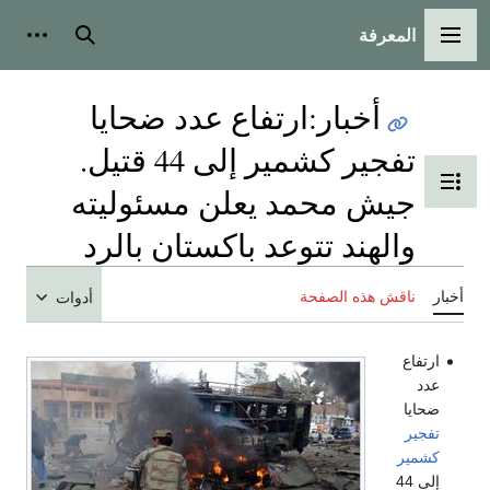
المعرفة
القائمة الرئيسية
بحث
أدوات
أخبار
:
ارتفاع عدد ضحايا
تفجير كشمير إلى 44 قتيل.
تبديل عرض جدول المحتويات
جيش محمد يعلن مسئوليته
والهند تتوعد باكستان بالرد
أخبار
ناقش هذه الصفحة
أدوات
ارتفاع
عدد
ضحايا
تفجير
كشمير
إلى 44