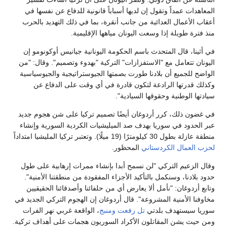
المعاهدات عمداً وتقول إن لديها أسباباً قانونية للدفاع عن نفسها في
أعقاب الأعمال العدائية من جانب أنقرة، بما في ذلك التهديد بالحرب
منذ فترة طويلة إذا وسعت اليونان مياهها الإقليمية.
في أثينا، قال المتحدث باسم الحكومة اليونانية جيانيس أوكونومو إن
اليونان تتعامل مع "الاستفزازات" التركية "بهدوء وتصميم". وقال: "من
الواضح للجميع أن بلادنا طورت بصمتها الجيوستراتيجية والجيوسياسية
وكذلك قدرتها الرادعة لتكون قادرة في أي وقت على الدفاع عن
سيادتها الوطنية وحقوقها السيادية".
في غضون ذلك، كرر أردوغان أيضًا تصميم تركيا على شن هجوم جديد
عبر الحدود في سوريا بهدف صد الميليشيات الكردية السورية وإنشاء
منطقة عازلة بطول 30 كيلومترًا (19 ميلًا). وتعتبر تركيا المليشيا امتداداً
لحزب العمال الكردستاني
المحظور.
وقال الزعيم التركي "لن نسمح أبدا بإنشاء ممرات إرهابية على طول
حدود بلادنا، وسنكمل بالتأكيد الأجزاء المفقودة من منطقتنا الأمنية".
وتابع أردوغان: "نأمل ألا يعارض أي من حلفائنا وأصدقائنا الحقيقيين
مخاوفنا الأمنية المشروعة". قال أردوغان إن الهجوم التركي الجديد في
سوريا سيستهدف بلدتي
تل رفعت
ومنبج
، الواقعة غربي نهر الفرات
ومن حيث يشن المقاتلون الأكراد السوريون هجمات على أهداف تركية.