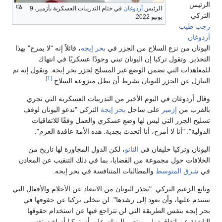
الرئيس
الرئيس
أردوغان
في ختام التدريبات العسكرية بأزمير، 9
التركي
يونيو 2022.
رجب طيب
أردوغان
اليونان من نزع السلاح من الجزر في
بحر إيجه
، قائلاً إنه "لا يمزح" بهذا
التحذير. وتقول تركيا إن اليونان تبني وجودًا عسكريًا في انتهاك
للمعاهدات التي تضمن الوضع غير المسلح لجزر بحر إيجة. وتقول إنه تم
[1]
التنازل عن الجزر لليونان بشرط أن تظل منزوعة السلاح.
وقال أردوغان في اليوم الأخير من التدريبات العسكرية التي تجري
بالقرب من
إزمير
على ساحل
بحر إيجة
التركي "ندعو اليونان لوقف
تسليح الجزر التي ليس لها وضع عسكري والعمل وفقًا للاتفاقيات
الدولية". "أنا لا أمزح، أنا أتحدث بجدية. هذه الأمة عاقدة العزم".
اليونان وتركيا حليفان في
الناتو
، لكن الدول المجاورة لها تاريخ من
الخلافات حول مجموعة من القضايا، بما في ذلك التنقيب عن المعادن
في
شرق المتوسط
والمطالبات المتنافسة في بحر إيجه.
وتابع الزعيم التركي: "نحذر اليونان من الابتعاد عن الأحلام والأفعال التي
ستندم عليها، وأن تعود إلى رشدها". لن تتخلى تركيا عن حقوقها في
بحر إيجه بنفس الطريقة التي لن تتراجع فيها عن استخدام حقوقها
الناشئة عن اتفاق دولي. وتصر اليونان على أن تركيا أساءت تفسير