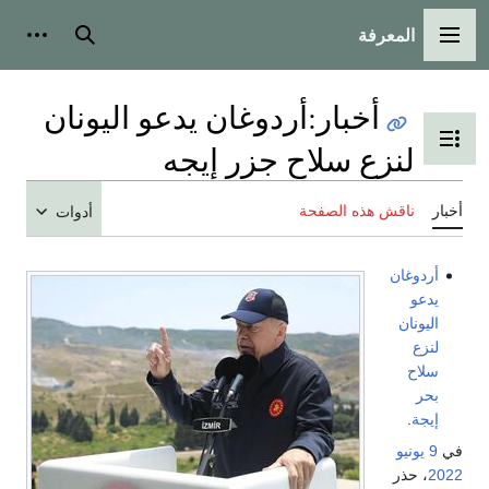
المعرفة
القائمة الرئيسية
بحث
أدوات
أخبار
:
أردوغان يدعو اليونان
تبديل عرض جدول المحتويات
لنزع سلاح جزر إيجه
أخبار
ناقش هذه الصفحة
أدوات
أردوغان
يدعو
اليونان
لنزع
سلاح
بحر
إيجة
.
في
9 يونيو
2022
، حذر