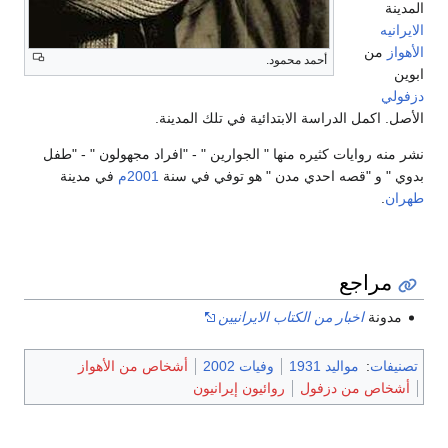
المدينة
الايرانيه
الأهواز
من
أحمد محمود.
ابوين
دزفولي
الأصل. اكمل الدراسة الابتدائية في تلك المدينة.
نشر منه روايات كثيره منها " الجوارين " - "افراد مجهولون " - "طفل
بدوي " و "قصه احدي مدن " هو توفي في سنة
2001م
في مدينة
طهران
.
مراجع
مدونة
اخبار من الكتاب الايرانيين
تصنيفات
:
مواليد 1931
وفيات 2002
أشخاص من الأهواز
أشخاص من دزفول
روائيون إيرانيون