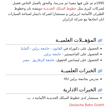
1995م ثم عيّن فيها معيدا ثم مدرسا، والتحق بالعمل الخاص فعمل
لشركات كبرى مثل
خطوط السكك الحديدية
دويتشة بان وخطوط
الطيران الألمانية ايربرلين و مستشارا لشركة دايملر لصناعة السيارات
ابان اتحادها مع شركة كرايزلر.
المؤهــلات العلميــة
الحصول على دكتوراه في
القانون
-
جامعة برلين
-
ألمانيا
الحصول على الماجيستير -
جامعة برلين
الحصول على ليسانس الحقوق-
جامعة الزقازيق
.
مصر
الخبرات العلميــة
مدرس بجامعة برلين HU
الخبرات الادارية
مستشار لدى خطوط السكك الحديدية الألمانية د. ب
Deutsche Bahn GmbH