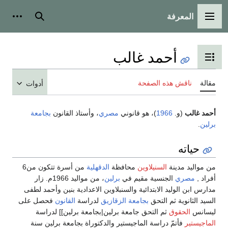
المعرفة
القائمة الرئيسية
بحث
أدوات
أحمد غالب
تبديل عرض جدول المحتويات
مقالة
ناقش هذه الصفحة
أدوات
أحمد غالب
(و.
1966
)، هو قانوني
مصري
، وأستاذ القانون
بجامعة
برلين
.
حياته
من مواليد مدينة
السنيلاوين
محافظة
الدقهلية
من أسرة تتكون من6
أفراد ,
مصري
الجنسية مقيم في
برلين
، من مواليد 1966م. زار
مدارس ابن الوليد الابتدائية والسنبلاوين الاعدادية بنين وأحمد لطفى
السيد الثانوية ثم التحق
بجامعة الزقازيق
لدراسة
القانون
فحصل على
ليسانس
الحقوق
ثم التحق جامعة برلين|بجامعة برلين]] لدراسة
الماجيستير
فأتمّ دراسة الماجيستير والدكتوراة بجامعة برلين سنة