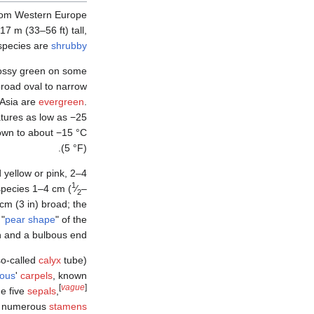
from Western Europe
17 m (33–56 ft) tall,
 species are
shrubby
lossy green on some
broad oval to narrow
 Asia are
evergreen
.
down to about −15 °C
(5 °F).
2–4 سنتيمتر (1–
d yellow or pink,
1
 species
1–4 cm (
⁄
–
2
cm (3 in) broad; the
 "
pear shape
" of the
n and a bulbous end.
so-called
calyx
tube)
nous
'
carpels
, known
[
vague
]
he five
sepals
,
ry numerous
stamens