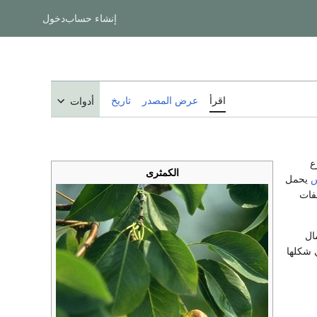
إنشاء حساب
دخول
اقرأ
عرض المصدر
تاريخ
أدوات
ع
الكمثرى
يحمل
فات
ال
 في شكلها