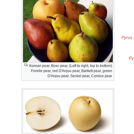
Pyrus 
Py
(Left to right, top to bottom) Korean pear, Bosc pear,
Forelle pear, red D'Anjou pear, Bartlett pear, green
D'Anjou pear, Seckel pear, Comice pear