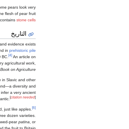
me pears look very
e flesh of pear fruit
contains
stone cells
التاريخ
 and evidence exists
und in
prehistoric pile
[4]
0 BC.
An article on
ry agricultural work,
.
Book on Agriculture
e in Slavic and other
found—a diversity and
 infer a very ancient
[
citation needed
]
antic.
[6]
 just like apples.
ee dozen varieties.
tewed-pear
patina
, or
the fruit to Britain.