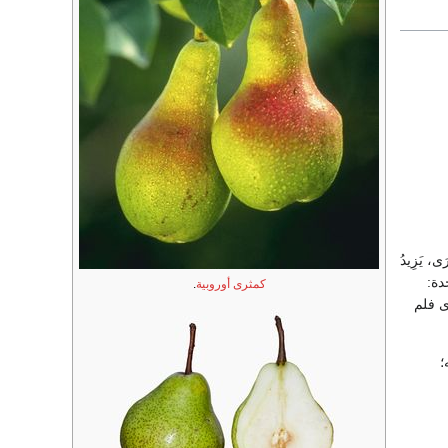
، يَزِيدُ
حدة:
كمثرى أوروبية
.
رى فلم
؛