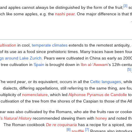
[3]
and apples cannot always be distinguished by the form of the fruit;
so
ch like some apples, e.g. the
nashi pear
. One major difference is that th
.
ultivation
in cool,
temperate climates
extends to the remotest antiquity,
of its use as a food since prehistoric times. Many traces have been fo
ngs around Lake Zurich
. Pears were cultivated in China as early as 200
tree cultivation in
Spain
is brought down in
Ibn al-'Awwam
's 12th-centu
[5]
The word
pear
, or its equivalent, occurs in all the
Celtic languages
, whil
dialects, differing appellations, still referring to the same thing, are 
ultiplicity of
nomenclature
, which led
Alphonse Pyramus de Candolle
to
cultivation of the tree from the shores of the Caspian to those of the Atl
ar was also cultivated by the Romans, who ate the fruits raw or cooked,
y's
Natural History
recommended stewing them with
honey
and noted thr
The Roman cookbook
De re coquinaria
has a recipe for a spiced, s
[8]
[7]
soufflé
.
Romans also introduced 