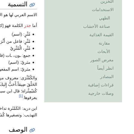
التخزين
التسمية
الاستخدامات
الاسم العربي لها هو 
الطهي
أما
جذر
الكلمة فهو [كم
صناعة الأخشاب
مُثْرٍ: (اسم)
القيمة الغذائية
مُثْرٍ: فاعل من أَثْر
مقارنة
مُثْرٍ، الْمُثْرِيٌ
الأبحاث
جمع: ـون، ـات (فاعل مِنْ
معرض الصور
مثريّ: (اسم)
انظر أيضاً
مثريّ: اسم المفعو
المصادر
والكُمَّثْرَى: معروف من ا
الحَلْقَ ضِيقاً،أَحَبُّ إِ
قراءات إضافية
كُمَيْمِثْراة؛ قال ابن س
وصلات خارجية
[1]
يعرفوها.
ابن دريد: الكَمْثَرة تد
التهذيب: وتصغيرها كُمَيْمِث
الوصف