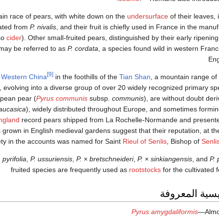
ain race of pears, with white down on the
undersurface
of their leaves,
nated from
P. nivalis
, and their fruit is chiefly used in France in the manu
so
cider
). Other small-fruited pears, distinguished by their early ripening 
may be referred to as
P. cordata
, a species found wild in western Fra
Eng
[9]
y
Western China
in the foothills of the
Tian Shan
, a mountain range of 
 evolving into a diverse group of over 20 widely recognized primary sp
opean pear (
Pyrus communis
subsp.
communis
), are without doubt der
aucasica
), widely distributed throughout Europe, and sometimes forming
England
record pears shipped from La Rochelle-Normande and presented
 grown in English medieval gardens suggest that their reputation, at th
ety in the accounts was named for Saint
Rieul of Senlis
, Bishop of
Senli
. pyrifolia
,
P. ussuriensis
,
P. × bretschneideri
,
P. × sinkiangensis
, and
P. 
fruited species are frequently used as
rootstocks
for the cultivated 
ئيسية المعروفة
Pyrus amygdaliformis
—Almo