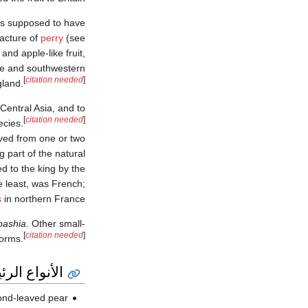
 is supposed to have
facture of
perry
(see
and apple-like fruit,
nce and southwestern
[
citation needed
]
land.
Central Asia, and to
[
citation needed
]
ecies.
ived from one or two
 part of the natural
 to the king by the
e least, was French;
s
in northern France.
pashia
. Other small-
[
citation needed
]
forms.
الأنواع الر
nd-leaved pear