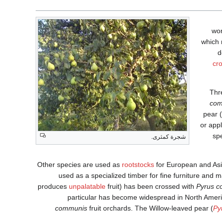
wor
which 
d
cr
Thre
com
pear (
or app
sp
شجرة كمثرى.
Other species are used as
rootstocks
for European and As
used as a specialized timber for fine furniture and 
produces
unpalatable
fruit) has been crossed with
Pyrus 
particular has become widespread in North America
communis
fruit orchards. The Willow-leaved pear (
Pyr