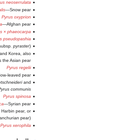
us neoserrulata
lis
—Snow pear
Pyrus oxyprion
a
—Afghan pear
s × phaeocarpa
s pseudopashia
ubsp.
pyraster
)
 and Korea, also
 the Asian pear
Pyrus regelii
ow-leaved pear
tschneideri
and
Pyrus communis
Pyrus spinosa
ca
—Syrian pear
 Harbin pear, or
nchurian pear)
Pyrus xerophila