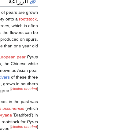
الزراعة
 of pears are grown
ety onto a
rootstock
,
rees, which is often
s the flowers can be
s produced on spurs,
 than one year old.
uropean pear
Pyrus
a, the Chinese white
known as Asian pear
tivars
of these three
a
, grown in southern
[
citation needed
]
egree.
east in the past was
s ussuriensis
(which
eryana
'Bradford') in
 rootstock for
Pyrus
[
citation needed
]
eaves.