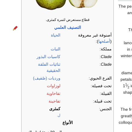
The pe
an
قطاع مستعرض لثمرة كمثرى.
التصنيف العلمي
T
أصنوفة غير معروفة
الحياة
(
أصلحها
):
lanc
مملكة:
النبات
Most are cold-hardy, withstanding temperatures as low as −25 إلى −40 °C (−13 إلى −40 °F) in
winte
Clade
:
كاسيات البذور
Clade
:
ثنائيات الفلقة
الحقيقية
in) di
الفرع الحيوي:
ورديات (صُفيف)
petals
1
+
1
⁄
i
تحت فصيلة:
لوزاوات
2
shap
القبيلة:
تفاحاوية
تحت قبيلة:
تفاحينة
الجنس:
كمثرى
The fr
ل.
greatl
colloqu
الأنواع