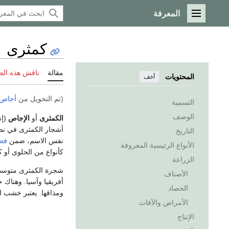
المعرفة
القائمة الرئيسية
كمثرى
مقالة
ناقش هذه ال
المحتويات
أخف
(تم التحويل من
أجاص
التسمية
الوصف
الكمثرى
أو
الإجاص
(إن
أشجار الكمثرى في نص
التاريخ
نفس الاسم، ضمن
فص
الأنواع الرئيسية المعروفة
كأنواع من الحلوى أو ك
الزراعة
شجرة الكمثرى متوسطة 
الأصناف
الحصاد
ومذاقها. يعتبر خشب 
الأمراض والآفات
الإنتاج