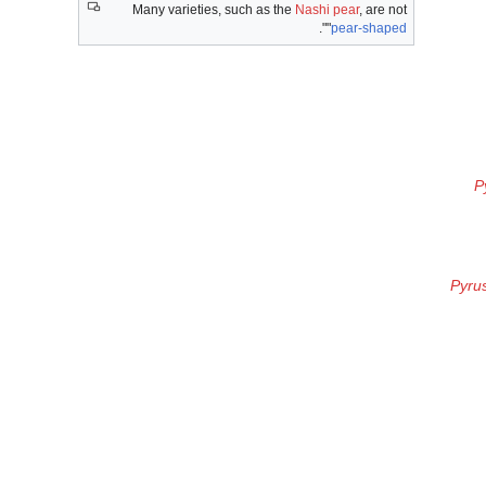
Many varieties, such as the
Nashi pear
, are not
".
"
pear-shaped
P
Pyrus