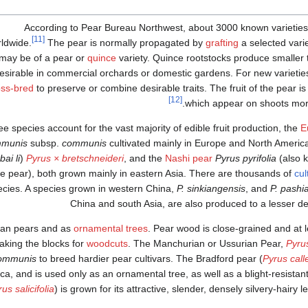
According to Pear Bureau Northwest, about 3000 known varieties
[11]
ldwide.
The pear is normally propagated by
grafting
a selected vari
may be of a pear or
quince
variety. Quince rootstocks produce smaller t
esirable in commercial orchards or domestic gardens. For new varietie
oss-bred
to preserve or combine desirable traits. The fruit of the pear i
[12]
which appear on shoots more
e species account for the vast majority of edible fruit production, the
E
munis
subsp.
communis
cultivated mainly in Europe and North Americ
bai li
)
Pyrus × bretschneideri
, and the
Nashi pear
Pyrus pyrifolia
(also 
le pear), both grown mainly in eastern Asia. There are thousands of
cul
ecies. A species grown in western China,
P. sinkiangensis
, and
P. pashi
China and south Asia, are also produced to a lesser d
ian pears and as
ornamental trees
. Pear wood is close-grained and at l
making the blocks for
woodcuts
. The Manchurian or Ussurian Pear,
Pyru
communis
to breed hardier pear cultivars. The Bradford pear (
Pyrus call
, and is used only as an ornamental tree, as well as a blight-resistant
us salicifolia
) is grown for its attractive, slender, densely silvery-hairy l