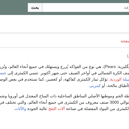
بحث
صفحة
)
گليزية:
Pears
)، هي نوع من الفواكه يُزرع ويستهلك في جميع أنحاء العالم، وتُزر
ف الكرة الشمالي في أواخر الصيف حتى شهر أكتوبر. تنتمي الكمثرى إلى
جنس
يلة
الوردية
. تؤكل ثمار الكمثرى كفاكهة، أو كعصير، كما تستخدم في بعض الوص
أطباق مالحة، أو
كمربى
.
الجم وموطنها الأصلي المناطق الساحلية ذات المناخ المعتدل في أوروپا وشم
أفريقيا وآسيا. وهناك حوالي 3000 صنف معروف من الكمثرى في جميع أنحاء العالم، والتي تختلف
الكمثرى من المواد المفضلة في صناعة
آلات النفخ
عالية الجودة
والأثاث
.