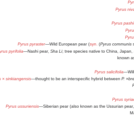
Pyr
Pyrus niva
Pyrus pashi
Pyru
Pyru
Pyrus pyraster
—Wild European pear (
syn.
(
Pyrus communis
s
yrus pyrifolia
—Nashi pear,
Sha Li
; tree species native to China, Japan,
known as
Pyrus salicifolia
—Will
 × sinkiangensis
—thought to be an interspecific hybrid between
P.
×
bre
Pyrus syria
Pyrus ussuriensis
—Siberian pear (also known as the Ussurian pear,
Ma