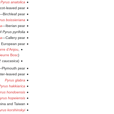
Pyrus anatolica
cot-leaved pear
—Birchleaf pear
rus boissieriana
na
—Iberian pear
of
Pyrus pyrifolia
na
—Callery pear
 European pear
rre d'Anjou
,
Beurre Bosc
)
. caucasica
)
—Plymouth pear
er-leaved pear
Pyrus glabra
Pyrus hakkiarica
rus hondoensis
yrus hopeiensis
hina and Taiwan
yrus korshinskyi