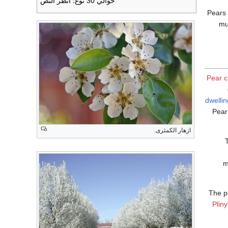
حوالي 30 نوع؛ انظر النص
Pears 
mu
Pear c
dwelli
Pear 
ازهار الكمثرى.
m
The pe
Plin