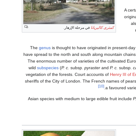
A cert
origi
al
كمثرى كاليريانا
في مرحلة الإزهار.
The
genus
is thought to have originated in present-da
have spread to the north and south along mountain chains,
The enormous number of varieties of the cultivated Eur
wild
subspecies
(
P. c.
subsp.
pyraster
and
P. c.
subsp.
c
vegetation of the forests. Court accounts of
Henry III of 
sheriffs of the City of London. The French names of pears
[10]
a favoured vari
Asian species with medium to large edible fruit include
P