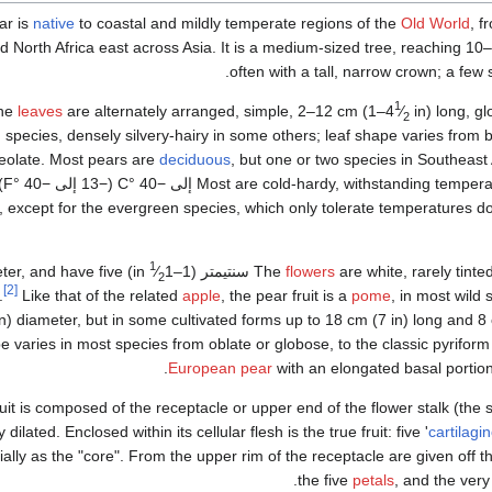
ar is
native
to coastal and mildly temperate regions of the
Old World
, 
d North Africa east across Asia. It is a medium-sized tree, reaching 10–
.
often with a tall, narrow crown; a few
1
+
he
leaves
are alternately arranged, simple,
2–12 cm (1–
4
⁄
in) long, g
2
species, densely silvery-hairy in some others; leaf shape varies from 
eolate. Most pears are
deciduous
, but one or two species in Southeast
r, except for the evergreen species, which only tolerate temperatures 
1
+
ameter, and have five
⁄
1
The
flowers
are white, rarely tinte
2
[2]
.
Like that of the related
apple
, the pear fruit is a
pome
, in most wild
n) diameter, but in some cultivated forms up to 18 cm (7 in) long and 8 
e varies in most species from oblate or globose, to the classic pyriform
European pear
with an elongated basal portio
uit is composed of the receptacle or upper end of the flower stalk (the 
y dilated. Enclosed within its cellular flesh is the true fruit: five '
cartilagi
ially as the "core". From the upper rim of the receptacle are given off t
.
the five
petals
, and the ve