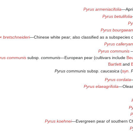
Pyrus armeniacifolia
—Apri
Pyrus betulifolia
Py
Pyrus bourgaea
× bretschneideri
—Chinese white pear; also classified as a subspecies 
Pyrus callerya
Pyrus communis
–
rus communis
subsp.
communis
—European pear (cultivars include
Beu
Bartlett
and
Pyrus communis
subsp.
caucasica
(
syn.
P
Pyrus cordata
Pyrus elaeagrifolia
—Oleast
Py
P
Pyrus koehnei
—Evergreen pear of southern C
P