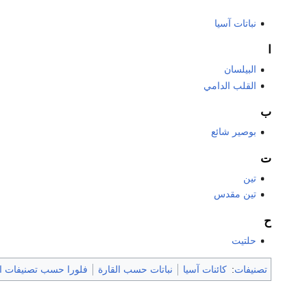
نباتات آسيا
ا
البيلسان
القلب الدامي
ب
بوصير شائع
ت
تين
تين مقدس
ح
حلتيت
تصنيفات
:
كائنات آسيا
نباتات حسب القارة
فلورا حسب تصنيفات الت