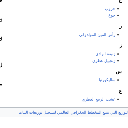
خ
ف
خروب
خوخ
ق
ر
رأس التنين المولدوفي
ك
ز
زنبقة الوادي
زنجبيل عطري
ل
س
ساليكورنيا
م
ع
عشب الربيع العطري
وزيع التي تتتبع المخطط الجغرافي العالمي لتسجيل توزيعات النبات