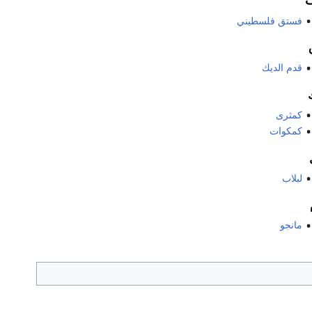
فستق فلسطيني
قدم الديك
كمثرى
كمكوات
لبلاب
مانجو