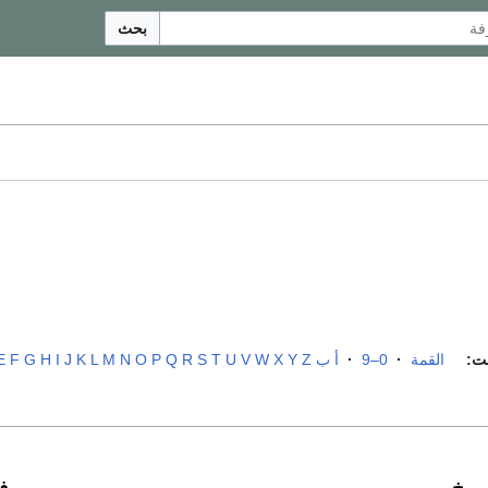
بحث
ت:
القمة
·
0–9
·
أ
ب
Z
Y
X
W
V
U
T
S
R
Q
P
O
N
M
L
K
J
I
H
G
F
E