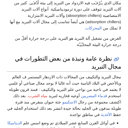
مكان الذي يـُرْغـَب فيه الازدواد من التبريد إلى بيئة أَدْفـَى. كثير من
آلات التبريد تتوقف على دورة ثرموديناميكية. أنواع آلات التبريد
الامتصاصية (absorption chillers) وآلات التبريد الامتزازية
(adsorption chillers) هي أيضاً تتناسب إلى مجال آلات التبريد مع أنها
لا تملك من
المحركات
.
الغرض من تشغيل آلة التبريد هو التبريد على درجة حرارة أقلّ من
درجة حرارة البيئة المحلـّيـّة.
نظرة عامة ونبذة من بعض التطورات في
مجال التبريد
مجال التبريد والتكييف من المجالات ذات الازدهار المستمر ف العالم
وبالأخص في البلاد النامية حيث أنه غالبا لا يوجد مجال صناعي أو علمي
لا يعتمد في ناحية من نواحي علم التبريد والتكييف : فمنذ قرون طويلة
استخدم
قدماء المصريين
أوعيه فخاريه لتبريد
مياه الشرب
. بعد ذلك
اكتشف مجموعة من رجال
الاسكيمو
جثة حيوان منقرض منذ فترة
طويلة مدفون في الجليد بحالة جيدة انتشر بعد ذلك استخدام الجليد في
حفظ
الأغذية
في مناطق تواجدة.
في أوائل القرن السابع عشر الميلادي تم وضع اسس علم
الديناميكا