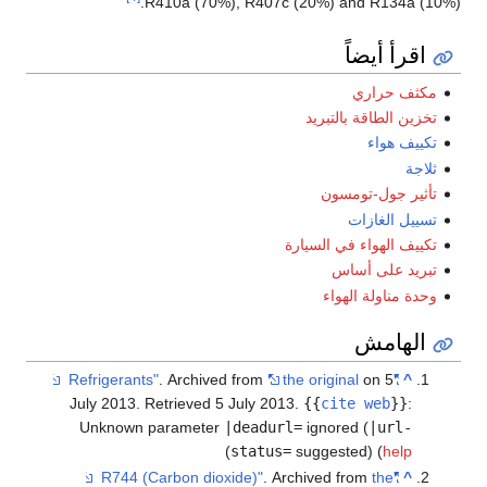
R410a (70%), R407c (20%) and R134a (10%).
اقرأ أيضاً
مكثف حراري
تخزين الطاقة بالتبريد
تكييف هواء
ثلاجة
تأثير جول-تومسون
تسييل الغازات
تكييف الهواء في السيارة
تبريد على أساس
وحدة مناولة الهواء
الهامش
. Archived from
the original
on 5
"Refrigerants"
^
July 2013
. Retrieved
5 July
2013
.
{{
cite web
}}
:
Unknown parameter
|deadurl=
ignored (
|url-
)
status=
suggested) (
help
. Archived from
the
"R744 (Carbon dioxide)"
^