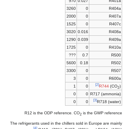
970
0.027
R401a
3260
0
R404a
2000
0
R407a
1525
0
R407c
3020
0.016
R408a
1290
0.039
R409a
1725
0
R410a
???
0.7
R500
5600
0.18
R502
3300
0
R507
3
0
R600a
[2]
1
0
R744
(CO
)
2
0
0
R717 (ammonia)
[3]
0
0
R718 (water)
R12 is the ODP reference. CO
is the GWP reference
2
The refrigerants used in the chillers sold in Europe are mainly
[4]