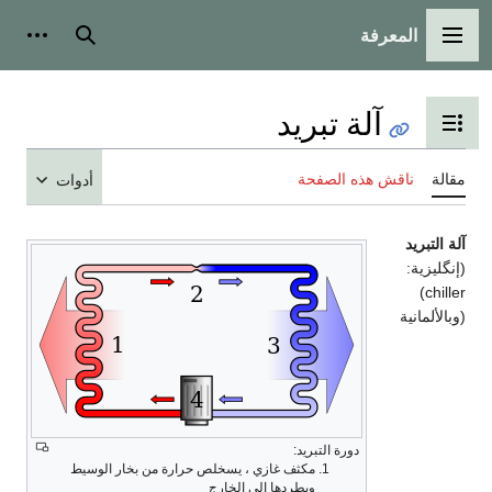
المعرفة
القائمة الرئيسية
بحث
أدوات
آلة تبريد
تبديل عرض جدول المحتويات
مقالة
ناقش هذه الصفحة
أدوات
آلة التبريد
(إنگليزية:
)
chiller
(وبالألمانية
دورة التبريد:
مكثف غازي ، يسخلص حرارة من بخار الوسيط
ويطردها إلى الخارج