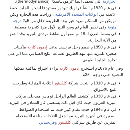
الحرارية
التي تسمى أيضاً "ثرموديناميكا" (thermodynamics).
في عام 1820م انشأ فردريك تيودوز مستودعا لشحن الجليد لحفظ
الاغذية في
الولايات المتحدة الأمريكية
، وراجت هذه التجارة ولكن
لم يكن من الممكن تبريد حيز بهذه الطريقة لاقل من 5و2
درجة
مئوية
وفي نفس العام تم وضع الثلج الأول مرة كتجربة معملية.
في وسط القرن الـ19 تم صنع أول ضاغط ترددي للتبريد وقد اشتق
من الآلة البخارية.
في عام 1850م صمم رجل فرنسي يدعى
إدمون كاريه
ماكينات
صغيرة للتبريد منها مهد الطريق لصناعة الثلج الصناعي مما اثر على
تجارة الجليد الطبيعي
وفي عام 1876م استخرج
إدمون كاريه
براءة اختراع لماكينة يمكنها
التجميد حتى درجة –35م.
في عام 1910م انتجت شركة
كلڤنيتور
الثلاجة المنزلية وطرحت
للبيع بالاسواق.
في عام 1930م اكتشف العالم الراحل توماس ميدجلي مركب
التبريد الفريون حيث كان قبل ذلك يستعمل غاز النشادر في التبريد.
في عام 1945م حدث تقدم كبير حيث تم استخدام الضواغط
الصغيرة في أجهزة التبريد مما جعل الثلاجات متاحة للاستخدام
المنزلي عن طريق شركتي
كلڤنيتور
وفريجيدير
.