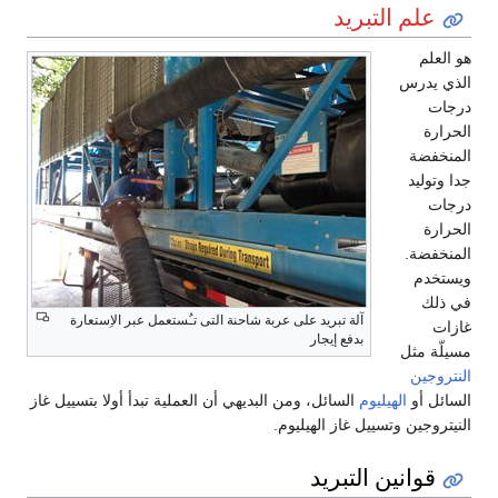
علم التبريد
هو العلم
الذي يدرس
درجات
الحرارة
المنخفضة
جدا وتوليد
درجات
الحرارة
المنخفضة.
ويستخدم
في ذلك
آلة تبريد على عربة شاحنة التى تـُستعمل عبر الاِستعارة
غازات
بدفع إيجار
مسيلّة مثل
النتروجين
السائل أو
الهيليوم
السائل، ومن البديهي أن العملية تبدأ أولا بتسييل غاز
النيتروجين وتسييل غاز الهيليوم.
قوانين التبريد