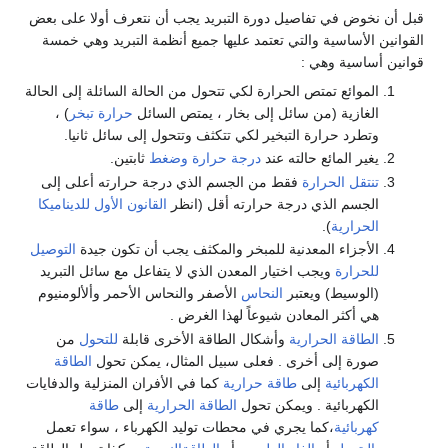
قبل أن نخوض في تفاصيل دورة التبريد يجب أن نتعرف أولا على بعض
القوانين الأساسية والتي تعتمد عليها جميع أنظمة التبريد وهي خمسة
قوانين أساسية وهي :
الموائع تمتص الحرارة لكي تتحول من الحالة السائلة إلى الحالة
الغازية (من سائل إلى بخار ، يمتص السائل
حرارة تبخر
) ،
وتطرد حرارة التبخير لكي تتكثف وتتحول إلى سائل ثانيا.
يغير المائع حالته عند
درجة حرارة
وضغط
ثابتين.
تنتقل الحرارة
فقط من الجسم الذي درجة حرارته أعلى إلى
الجسم الذي درجة حرارته أقل (انظر
القانون الأول للديناميكا
الحرارية
).
الأجزاء المعدنية للمبخر والمكثف يجب أن تكون جيدة
التوصيل
للحرارة
ويجب اختيار المعدن الذي لا يتفاعل مع سائل التبريد
(الوسيط) ويعتبر
النحاس
الأصفر والنحاس الأحمر وألألومنيوم
هي أكثر المعادن شيوعاً لهذا الغرض .
الطاقة الحرارية
وأشكال الطاقة الأخرى قابلة
للتحول
من
صورة إلى أخرى . فعلى سبيل المثال، يمكن تحول
الطاقة
الكهربائية
إلى
طاقة حرارية
كما في الأفران المنزلية والدفايات
الكهربائية . ويمكن تحول
الطاقة الحرارية
إلى
طاقة
كهربائية
،كما يجري في محطات توليد الكهرباء ، سواء تعمل