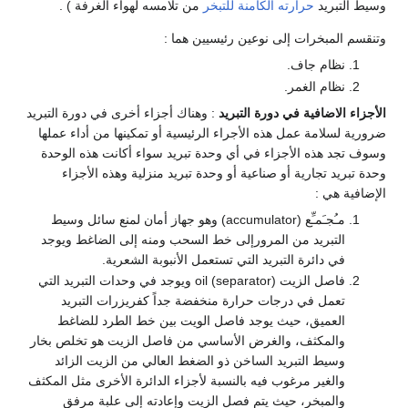
وسيط التبريد
حرارته الكامنة للتبخر
من تلامسه لهواء الغرفة ) .
وتنقسم المبخرات إلى نوعين رئيسيين هما :
نظام جاف.
نظام الغمر.
الأجزاء الاضافية في دورة التبريد
: وهناك أجزاء أخرى في دورة التبريد
ضرورية لسلامة عمل هذه الأجراء الرئيسية أو تمكينها من أداء عملها
وسوف تجد هذه الأجزاء في أي وحدة تبريد سواء أكانت هذه الوحدة
وحدة تبريد تجارية أو صناعية أو وحدة تبريد منزلية وهذه الأجزاء
الإضافية هي :
مـُجـَمـِّع (accumulator) وهو جهاز أمان لمنع سائل وسيط
التبريد من المرورإلى خط السحب ومنه إلى الضاغط ويوجد
في دائرة التبريد التي تستعمل الأنبوبة الشعرية.
فاصل الزيت oil (separator) ويوجد في وحدات التبريد التي
تعمل في درجات حرارة منخفضة جداً كفريزرات التبريد
العميق، حيث يوجد فاصل الويت بين خط الطرد للضاغط
والمكثف، والغرض الأساسي من فاصل الزيت هو تخلص بخار
وسيط التبريد الساخن ذو الضغط العالي من الزيت الزائد
والغير مرغوب فيه بالنسبة لأجزاء الدائرة الأخرى مثل المكثف
والمبخر، حيث يتم فصل الزيت وإعادته إلى علبة مرفق