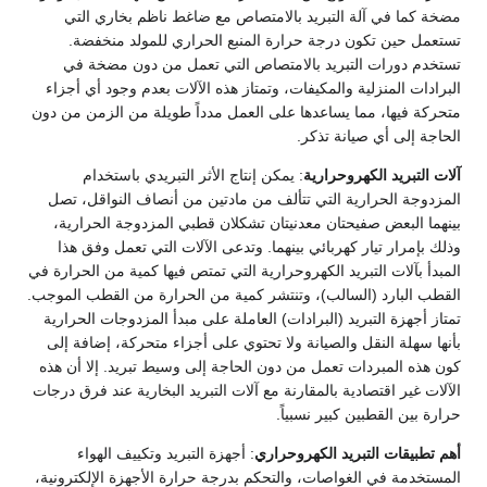
مضخة كما في آلة التبريد بالامتصاص مع ضاغط ناظم بخاري التي
تستعمل حين تكون درجة حرارة المنبع الحراري للمولد منخفضة.
تستخدم دورات التبريد بالامتصاص التي تعمل من دون مضخة في
البرادات المنزلية والمكيفات، وتمتاز هذه الآلات بعدم وجود أي أجزاء
متحركة فيها، مما يساعدها على العمل مدداً طويلة من الزمن من دون
الحاجة إلى أي صيانة تذكر.
آلات التبريد الكهروحرارية
: يمكن إنتاج الأثر التبريدي باستخدام
المزدوجة الحرارية التي تتألف من مادتين من أنصاف النواقل، تصل
بينهما البعض صفيحتان معدنيتان تشكلان قطبي المزدوجة الحرارية،
وذلك بإمرار تيار كهربائي بينهما. وتدعى الآلات التي تعمل وفق هذا
المبدأ بآلات التبريد الكهروحرارية التي تمتص فيها كمية من الحرارة في
القطب البارد (السالب)، وتنتشر كمية من الحرارة من القطب الموجب.
تمتاز أجهزة التبريد (البرادات) العاملة على مبدأ المزدوجات الحرارية
بأنها سهلة النقل والصيانة ولا تحتوي على أجزاء متحركة، إضافة إلى
كون هذه المبردات تعمل من دون الحاجة إلى وسيط تبريد. إلا أن هذه
الآلات غير اقتصادية بالمقارنة مع آلات التبريد البخارية عند فرق درجات
حرارة بين القطبين كبير نسبياً.
أهم تطبيقات التبريد الكهروحراري
: أجهزة التبريد وتكييف الهواء
المستخدمة في الغواصات، والتحكم بدرجة حرارة الأجهزة الإلكترونية،