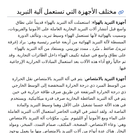
مختلف الأجهزة التي تستعمل آلية التبريد
أجهزة التبريد بالهواء
: استعملت آلة التبريد بالهواء قديماً على نطاق
واسع قبل أنتشار آلات التبريد البخارية العاملة على الأمونيا والفريونات،
وسميت بالهوائية لأنها تستعمل الهواء وسيط تبريد، وتتألف الدورة
المبسطة لآلة التبريد الهوائية من أربعة عناصر رئيسية وهي: براد (غرفة
تبريد)ـ ضاغط ـ مبّرد ـ ممدد توربيني. ويستفاد من آلة التبريد بالهواء
على نطاق واسع في عملية تكييف الهواء داخل الطائرات التجارية. وقد
تم حالياً رفع أداء هذه الآلات بعد استعمال المبادلات الحرارية الإرجاعية
فيها.
أجهزة التبريد بالامتصاص
: يتم في آلة التبريد بالامتصاص نقل الحرارة
من الوسط المبرد ذي درجة الحرارة المنخفضة إلى الوسط الخارجي
ذي درجة الحرارة المرتفعة عن طريق صرف طاقة حرارية في حين
يتم في آلة التبريد الضاغطة البخارية صرف قدرة ميكانيكية. ويستخدم
في هذه الآلة جسما تشغيل على الأقل وهما وسيط التبريد والمادة
الماصة له. ولقد انتشر في الوقت الحاضر استعمال آلات التبريد العاملة
على الماء ومع الأمونيا أو الليثيوم. يبيّن، مكوّنات آلة التبريد بالامتصاص
وهي: وعاء الامتصاص، المضخة، المكثف، صمام التمدد، المبخر، ومولد
البخار. هناك عدة أنواع من آلات التبريد بالامتصاص منها ما يعمل بوجود