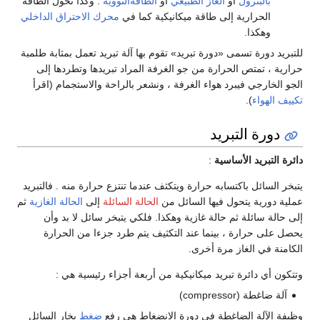
بالبترول
أو
الغاز الطبيعي
أو
الطاقةالنووية
. وكذا تحول الطاقة
الحرارية إلى طاقة ميكانيكية كما في
محرك الاحتراق الداخلي
وهكذا.
للتبريد دورة تسمى «دورة تبريد» تقوم بها آلة تبريد تعمل بمثابة طلمبة
حرارية ، تمتص الحرارة من جو الغرفة المراد تبريدها وتطردها إلى
الجو الخارجي فيبرد هواء الغرفة ، ونشعر بالراحة والاستجمام (اقرأ
تكييف الهواء
).
دورة التبريد
دائرة التبريد الأساسية
:
يتبخر السائل باكتسابه حرارة ويتكثف عندما تنتزع حرارة منه . فالتبريد
عملية دورية يتحول فيها السائل من
الحالة السائلة
إلى
الحالة الغازية
ثم
إلى حالة سائلة ثم حالة غازية وهكذا. فلكي يتبخر سائل لا بد وأن
يحصل على حرارة ، بينما عند التكثيف يتم طرد جزءا من الحرارة
الكامنة في الغاز مرة أخرى.
وتتكون أي دائرة تبريد ميكانيكية من أربعة أجزاء رئيسية هي :
آلة ضاغطة (compressor)
وظيفة الآلة الضاغطة في دورة الانضغاط هي رفع
ضغط
بخار السائل