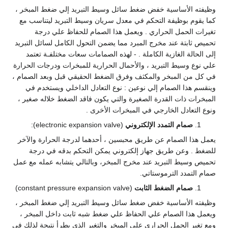
وظيفته الأساسية خفض ضغط سائل وسيط التبريد إلي ضغط المبخر ،
كما يقوم بوظيفة التحكم في معدل سريان وسيط التبريد ليتناسب مع
تغيرات الحمل الحراري . ويعمل هذا الصمام للحفاظ علي درجة
تحميص ثابتة عند مخرج المبرد مما يضمن التحول الكامل لسائل التبريد
إلى الحالة الغازية الكاملة . - لهذه الصمامات سعات مختلفـة تعتمد
علي نوع وسيط التبريد ، والأحمال الحرارية للمبخرات ودرجات الحرارة
في كل من المبخر والمكثف وفرق الضغط الحقيقي قبل وبعد الصمام ،
وينقسم هذا الصمام إلي نوعين : نوع التعادل الداخلي ويستخدم في
المبخرات ذات القدرة الصغيرة والتي يكون فاقد الضغط خلاله صغير ،
ونوع التعادل الخارجي في المبخرات الأخرى .
صمام التمدد الإلكتروني
(electronic expansion valve):
يعمل هذا الصمام عن طريق محبسين ، أحدهما لدرجة الحرارة والآخر
للضغط . وعن طريق جهاز إلكتروني يمكن التحكم بدقه في درجة
تحميص وسيط التبريد عند مخرج المبخر، وبالتالي يتشابه عمله مع عمل
صمام التمدد الترموستاتي.
صمام الضغط الثابت
(constant pressure expansion valve)
وظيفته الأساسية خفض ضغط سائل وسيط التبريد إلي ضغط المبخر ،
ويعمل هذا الصمام علي الحفاظ علي ضغط شبه ثابت داخل المبخر ،
ومع تغير الحمل الحراري علي المبخر والتغير الذي يطرأ نتيجة لذلك في