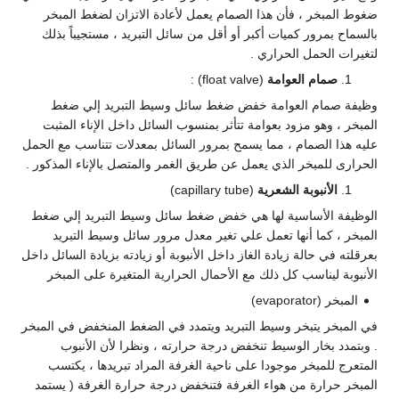
ضغوط المبخر ، فأن هذا الصمام يعمل لأعادة الاتزان لضغط المبخر
بالسماح بمرور كميات أكبر أو أقل من سائل التبريد ، مستجيباً بذلك
لتغيرات الحمل الحراري .
صمام العوامة
(float valve) :
وظيفة صمام العوامة خفض ضغط سائل وسيط التبريد إلي ضغط
المبخر ، وهو مزود بعوامة تتأثر بمنسوب السائل داخل الإناء المثبت
عليه هذا الصمام ، مما يسمح بمرور السائل بمعدلات تتناسب مع الحمل
الحرارى للمبخر الذي يعمل عن طريق الغمر والمتصل بالإناء المذكور .
الأنبوبة الشعرية
(capillary tube)
الوظيفة الأساسية لها هي خفض ضغط سائل وسيط التبريد إلي ضغط
المبخر ، كما أنها تعمل علي تغير معدل مرور سائل وسيط التبريد
بعرقلته في حالة زيادة الغاز داخل الأنبوبة أو زيادته بزيادة السائل داخل
الأنبوبة ليناسب كل ذلك مع الأحمال الحرارية المتغيرة على المبخر
المبخر (evaporator)
في المبخر يتبخر وسيط التبريد ويتمدد في الضغط المنخفض في المبخر
. وبتمدد بخار الوسيط تنخفض درجة حرارته ، ونظرا لأن الأنبوب
المتعرج للمبخر موجودا على ناحية الغرفة المراد تبريدها ، يكتسب
المبخر حرارة من هواء الغرفة فتنخفض درجة حرارة الغرفة ( يستمد