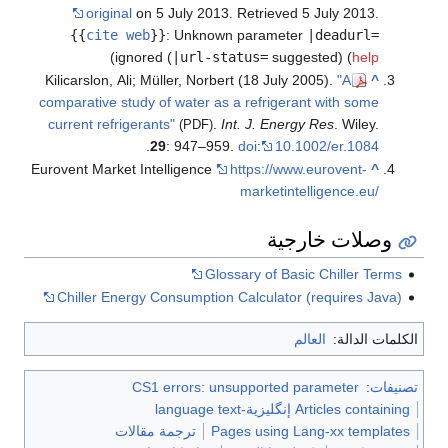
original
on 5 July 2013
. Retrieved
5 July
2013
.
{{
cite web
}}
:
Unknown parameter
|deadurl=
)
ignored (
|url-status=
suggested) (
help
Kilicarslon, Ali; Müller, Norbert (18 July 2005).
"A
^
comparative study of water as a refrigerant with some
current refrigerants"
.
Int. J. Energy Res
. Wiley.
(PDF)
.
29
: 947–959.
doi
:
10.1002/er.1084
Eurovent Market Intelligence
https://www.eurovent-
^
marketintelligence.eu/
وصلات خارجية
Glossary of Basic Chiller Terms
Chiller Energy Consumption Calculator (requires Java)
الكلمات الدالة:
العالم
تصنيفات
:
CS1 errors: unsupported parameter
Articles containing إنگليزية-language text
Pages using Lang-xx templates
ترجمة مقالات