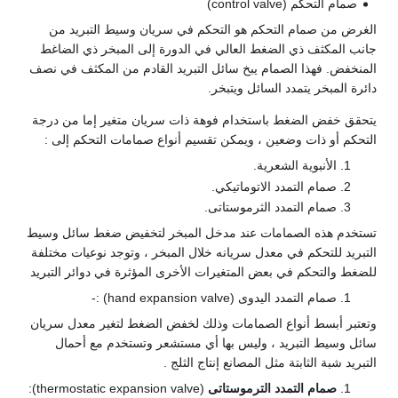
صمام التحكم (control valve)
الغرض من صمام التحكم هو التحكم في سريان وسيط التبريد من
جانب المكثف ذي الضغط العالي في الدورة إلى المبخر ذي الضاغط
المنخفض. فهذا الصمام يبخ سائل التبريد القادم من المكثف في نصف
دائرة المبخر يتمدد السائل ويتبخر.
يتحقق خفض الضغط باستخدام فوهة ذات سريان متغير إما من درجة
التحكم أو ذات وضعين ، ويمكن تقسيم أنواع صمامات التحكم إلى :
الأنبوية الشعرية.
صمام التمدد الاتوماتيكي.
صمام التمدد الثرموستاتى.
تستخدم هذه الصمامات عند مدخل المبخر لتخفيض ضغط سائل وسيط
التبريد للتحكم في معدل سريانه خلال المبخر ، وتوجد نوعيات مختلفة
للضغط والتحكم في بعض المتغيرات الأخرى المؤثرة في دوائر التبريد
صمام التمدد اليدوى (hand expansion valve) :-
وتعتبر أبسط أنواع الصمامات وذلك لخفض الضغط لتغير معدل سريان
سائل وسيط التبريد ، وليس بها أي مستشعر وتستخدم مع أحمال
التبريد شبة الثابتة مثل المصانع إنتاج الثلج .
صمام التمدد الترموستاتى
(thermostatic expansion valve):