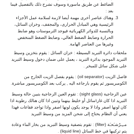
الضاغط عن طريق ماسورة وسوف نشرح ذلك بالتفصيل فيما
بعد :
وهناك عناصر أخرى مهمة أيضا لازمة لسلامة عمل الأجزاء
الرئيسية وهي المبادل الحرارى، والمجفف، وخزان السائل،
وبالنسبة للدوائر الكهربائية فيوجد الثرموستات وهو ضابط
الحرارة وضابط الضغط العالي، وضابط الضغط المنخفض
وغيرها من العناصر الهامة.
ملحقات دائرة التبريد البسيطة : خزان السائل : يقوم بتخزين وسيط
التبريد الموجود بدائرة التبريد ، يعمل على ضمان دخول وسيط التبريد
على شكل سائل للمبخر .
فاصل الزيت (oil separator) : يقوم بفصل الزيت الخارج من
الكومبريسور ثم يقوم بارجاعه اليه , يركب بعد الكومبريسور مباشرة.
عين الزجاجية (sight glass) : تقوم العين الزجاجية بتبين حالة وسيط
التبريد اذا كان غاز\سائل أو خليط بينهما وتبين اذا كان هنالك رطوبة اذا
كان لونها اصفر واذا لا يوجد يكون لونها اصفر واذا تواجد فقاعات فهذا
يعني أن النظام يحتاج إلى شحن المزيد من وسيط التبريد
مــِـرْشـَحـَة (filter) : تقوم بتصفية وسيط التبريد من بخار الماء وعادة
يتم تركيبها في خط السائل (liquid line) .