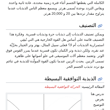
الكاملة التي يقطعها الجسم أثناء فترة زمنية محددة، عادة ثانية واحدة.
ويقاس التردد بوحدة تُسمى هرتز. ويسمع معظم الناس الذبذبات عندما
يتراوح مقدار ترددها بين 20 و 20,000 هرتز.
التصنيف
ويمكن تصنيف الذبذبات إلى ذبذبات حرة وذبذبات قسرية. وفكرة هذا
التصنيف قائمة على أساس هل القوة الخارجية هي التي تُبقِي
استمرارية الذبذبات أم لا؟ فعلى سبيل المثال، يهتز وتر الجيتار بحرِّيَّة
عند نقره، ولكن ذبذبة وتر الكمان تكون قسرية عندما يمرر القوس فوق
الوتر. وتعتمد معظم آلات الموسيقى في علو أصواتها على ظاهرة
تسمى الرنين. يحدث الرنين عندما تكون القوة المولّدة للذبذبة في تناغم
مع تردد تذبذب الجسم الحر.
الذبذبة التوافقية البسيطة
المقالة الرئيسية:
الحركة التوافقية البسيطة
ندرس هنا
بغرض
التوضيح