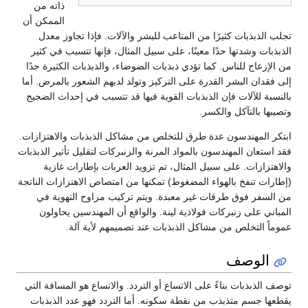
ذاته من
الممكن أن
تجلب الذبذبات كثيرًا من المتاعب للبشر والآلات. فإذا تجاوز معدل
الذبذبات وشدتها حدًا معينًا، على سبيل المثال، فإنها تتسبب في كثير
من الإزعاج للناس. كما تؤدي ذبذبات الضوضاء، والذبذبات الكثيرة جدًا
إلى فقدان البشر القدرة على التركيز وتولد لديهم الشعور بالمرض. أما
بالنسبة للآلات فإن الذبذبات القوية فيها قد تتسبب في إحداث الضجيج
وتصيبها بالتآكل والكسر.
ابتكر المهندسون عدة طرق للتخلص من مشاكل الذبذبات والاهتزازات.
فقد استعان المهندسون بالمواد المرنة والزنبركات لتقليل تأثير الذبذبات
والاهتزازات. على سبيل المثال، تم تزويد العربات بإطارات غازية
(إطارات تنفخ بالهواء المضغوط) تمكنها من امتصاص الاهتزازات الناتجة
من السفر فوق طرقات غير معبدة. ويتم تركيب مراوح التهوية في
المباني على زنبركات فولاذية لينة. والواقع أن المهندسين يحاولون
عموماً التخلص من مشاكل الذبذبات عند تصميمهم لأية آلة.
الوصف
توصف الذبذبات بناءً على الاتساع أو التردد. والاتساع هو المسافة التي
يقطعها جسم متذبذب من نقطة سكونه. أما التردد فهو عدد الذبذبات