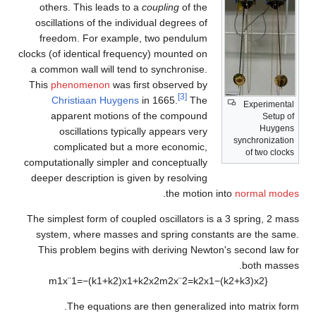
others. This leads to a
coupling
of the
oscillations of the individual degrees of
freedom. For example, two pendulum
clocks (of identical frequency) mounted on
a common wall will tend to synchronise.
This
phenomenon
was first observed by
[3]
Christiaan Huygens
in 1665.
The
Experimental
apparent motions of the compound
Setup of
Huygens
oscillations typically appears very
synchronization
complicated but a more economic,
of two clocks
computationally simpler and conceptually
deeper description is given by resolving
.
the motion into
normal modes
The simplest form of coupled oscillators is a 3 spring, 2 mass
system, where masses and spring constants are the same.
This problem begins with deriving Newton's second law for
both masses.
m
1
x
¨
1
=
−
(
k
1
+
k
2
)
x
1
+
k
2
x
2
m
2
x
¨
2
=
k
2
x
1
−
(
k
2
+
k
3
)
x
2
{
The equations are then generalized into matrix form.