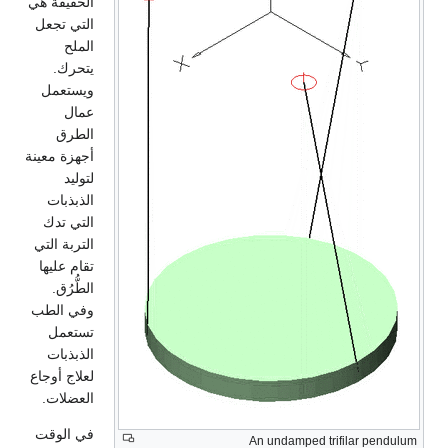
الخفيفة هي
التي تجعل
الملح
يتحرك.
ويستعمل
عمال
الطرق
أجهزة معينة
لتوليد
الذبذبات
التي تدك
التربة التي
تقام عليها
الطُّرُق.
وفي الطب
تستعمل
الذبذبات
لعلاج أوجاع
العضلات.
في الوقت
An undamped trifilar pendulum