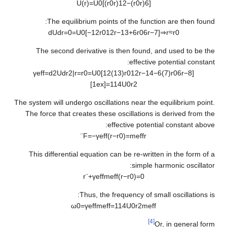
U
(
r
)
=
U
0
[
(
r
0
r
)
1
2
−
(
r
0
r
)
6
]
The equilibrium points of the function are then found:
d
U
d
r
=
0
=
U
0
[
−
1
2
r
0
1
2
r
−
1
3
+
6
r
0
6
r
−
7
]
⇒
r
≈
r
0
The second derivative is then found, and used to be the
effective potential constant:
γ
eff
=
d
2
U
d
r
2
|
r
=
r
0
=
U
0
[
1
2
(
1
3
)
r
0
1
2
r
−
1
4
−
6
(
7
)
r
0
6
r
−
8
]
[
1
e
x
]
=
1
1
4
U
0
r
2
The system will undergo oscillations near the equilibrium point.
The force that creates these oscillations is derived from the
effective potential constant above:
¨
F
=
−
γ
eff
(
r
−
r
0
)
=
m
eff
r
This differential equation can be re-written in the form of a
simple harmonic oscillator:
r
¨
+
γ
eff
m
eff
(
r
−
r
0
)
=
0
Thus, the frequency of small oscillations is:
ω
0
=
γ
eff
m
eff
=
1
1
4
U
0
r
2
m
eff
[4]
Or, in general form