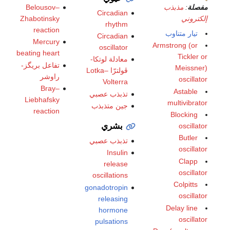
Belousov–
مفصلة
:
مذبذب
Circadian
Zhabotinsky
إلكتروني
rhythm
reaction
تيار متناوب
Circadian
Mercury
Armstrong (or
oscillator
beating heart
Tickler or
معادلة لوتكا-
تفاعل بريگز-
Meissner)
ڤولترّا Lotka–
راوشر
oscillator
Volterra
Bray–
Astable
تذبذب عصبي
Liebhafsky
multivibrator
جين متذبذب
reaction
Blocking
بشري
oscillator
Butler
تذبذب عصبي
oscillator
Insulin
Clapp
release
oscillator
oscillations
Colpitts
gonadotropin
oscillator
releasing
Delay line
hormone
oscillator
pulsations