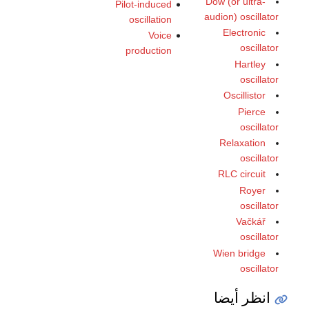
Dow (or ultra-
Pilot-induced
audion) oscillator
oscillation
Electronic
Voice
oscillator
production
Hartley
oscillator
Oscillistor
Pierce
oscillator
Relaxation
oscillator
RLC circuit
Royer
oscillator
Vačkář
oscillator
Wien bridge
oscillator
انظر أيضا