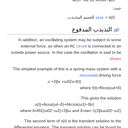
حيث:
)
t
(
a
=
عجلة
الجسم المتذبذب.
التذبذب المدفوع
In addition, an oscillating system may be subject to some
external force, as when an AC
circuit
is connected to an
outside power source. In this case the oscillation is said to be
.
driven
The simplest example of this is a spring-mass system with a
sinusoidal
driving force.
,
x
¨
+
2
β
x
˙
+
ω
0
2
x
=
f
(
t
)
.
where
f
(
t
)
=
f
0
cos
(
ω
t
+
δ
)
This gives the solution:
,
x
(
t
)
=
A
cos
(
ω
t
−
δ
)
+
A
t
r
cos
(
ω
1
t
−
δ
t
r
)
where
A
=
f
0
2
(
ω
0
2
−
ω
2
)
+
2
β
ω
and
δ
=
tan
−
1
(
2
β
ω
ω
0
2
−
ω
2
)
The second term of
x
(
t
)
is the transient solution to the
differential equation. The transient solution can be found by