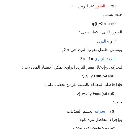
0
φ
=
الطور
عند الزمن = 0.
حيث يسمى:
φ
(
t
)
=
2
π
f
t
+
φ
0
الطور الكلي ، كما يسمى :
f
أو
ν
التردد
.
ويسمي حاصل ضرب التردد في
π
2
,
التردد الزاوي
=
. f
π
2
للحركة. وبإدخال تعبير التردد الزاوي يمكن اختصار المعادلات :
y
(
t
)
=
y
0
⋅
sin
(
ω
t
+
φ
0
)
فإذا فاضلنا المعادلة بالنسبة للزمن نحصل على:
v
(
t
)
=
ω
⋅
y
0
⋅
cos
(
ω
t
+
φ
0
)
حيث:
)
t
(
v
=
سرعة
الجسم المتذبذب .
وبإجراء التفاضل مرة ثانية :
a
(
t
)
=
−
ω
2
⋅
y
0
⋅
sin
(
ω
t
+
φ
0
)