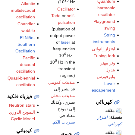
15
Quantum
10
Hz)
Atlantic
harmonic
Oscillator
multidecadal
oscillator
Toda
or
self-
oscillation
Playground
pulsation
Chandler
swing
(pulsation of
wobble
String
output power
El Niño-
instruments
of
laser
at
Southern
اهتزاز إلتوائي
frequencies
Oscillation
4
10
Hz -
Tuning fork
Pacific
6
10
Hz in the
وتر مهتز
decadal
transient
بندول
oscillation
regime)
ولبرفورس
Quasi-biennial
متذبذب كمومي
Lever
oscillation
قد يشير إلى
escapement
متذبذب محلي
فيزياء فلكية
كهربائي
بصري، وكذلك
Neutron stars
إلى نموذج
مقالة
النموذج الدوري
معتاد في
مفصلة
:
اهتزاز
Cyclic Model
بصريات الكم
.
كهربائي
كيميائي
مقالة
حيوي