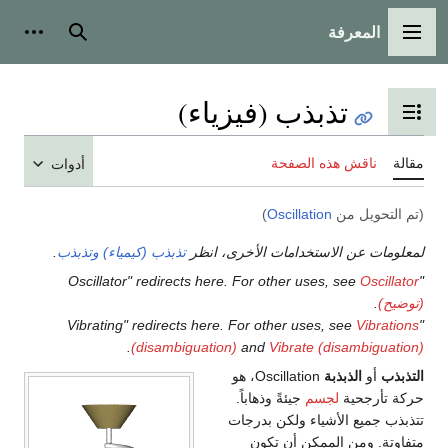
المعرفة
القائمة الرئيسية
بحث
أدوات
تذبذب (فيزياء)
تبديل عرض جدول المحتويات
مقالة
ناقش هذه الصفحة
أدوات
(تم التحويل من
Oscillation
)
لمعلومات عن الاستخدامات الأخرى، انظر
تذبذب (كيمياء)
وتذبذب
.
Oscillator
"Oscillator" redirects here. For other uses, see
(توضيح)
.
Vibrations
"Vibrating" redirects here. For other uses, see
.
(disambiguation)
and
Vibrate (disambiguation)
التذبذب
أو
الذبذبة
Oscillation، هو
حركة تأرجحية
لجسم
جيئةً وذهاباً.
تتذبذب جميع الأشياء ولكن بدرجات
متفاوتة. ومن الممكن أن تكون