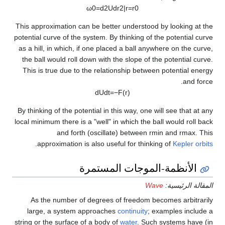
ω
0
=
d
2
U
d
r
2
|
r
=
r
0
This approximation can be better understood by looking at the
potential curve of the system. By thinking of the potential curve
as a hill, in which, if one placed a ball anywhere on the curve,
the ball would roll down with the slope of the potential curve.
This is true due to the relationship between potential energy
and force.
d
U
d
t
=
−
F
(
r
)
By thinking of the potential in this way, one will see that at any
local minimum there is a "well" in which the ball would roll back
and forth (oscillate) between
r
min
and
r
max
. This
.
approximation is also useful for thinking of
Kepler orbits
الأنظمة-الموجات المستمرة
المقالة الرئيسية:
Wave
As the number of degrees of freedom becomes arbitrarily
large, a system approaches
continuity
; examples include a
string or the surface of a body of
water
. Such systems have (in