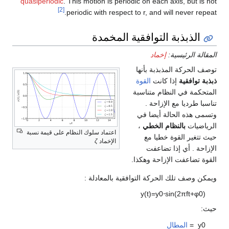
quasiperiodic
. This motion is periodic on each axis, but is not
[2]
periodic with respect to r, and will never repeat.
الذبذبة التوافقية المخمدة
المقالة الرئيسية:
إخماد
توصف الحركة المذبذبة بأنها
ذبذبة توافقية
إذا كانت
القوة
المتحكمة في النظام متناسبة
تناسبا طرديا مع الإزاحة .
وتسمى هذه الحالة أيضا في
الرياضيات
بالنظام الخطي
،
اعتماد سلوك النظام على قيمة نسبة
حيث تتغير القوة خطيا مع
الإخماد
ζ
الإزاحة . أي إذا تضاعفت
القوة تضاعفت الإزاحة وهكذا.
ويمكن وصف تلك الحركة التوافقية بالمعادلة :
y
(
t
)
=
y
0
⋅
sin
(
2
π
f
t
+
φ
0
)
حيث:
0
y
=
المطال