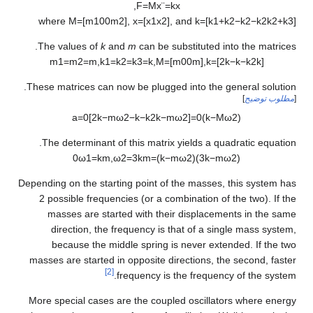
,
F
=
M
x
¨
=
k
x
where
M
=
[
m
1
0
0
m
2
]
,
x
=
[
x
1
x
2
]
, and
k
=
[
k
1
+
k
2
−
k
2
−
k
2
k
2
+
k
3
]
The values of
k
and
m
can be substituted into the matrices.
m
1
=
m
2
=
m
,
k
1
=
k
2
=
k
3
=
k
,
M
=
[
m
0
0
m
]
,
k
=
[
2
k
−
k
−
k
2
k
]
These matrices can now be plugged into the general solution.
[
مطلوب توضيح
]
a
=
0
[
2
k
−
m
ω
2
−
k
−
k
2
k
−
m
ω
2
]
=
0
)
k
−
M
ω
2
(
The determinant of this matrix yields a quadratic equation.
0
ω
1
=
k
m
,
ω
2
=
3
k
m
=
)
k
−
m
ω
2
(
)
3
k
−
m
ω
2
(
Depending on the starting point of the masses, this system has
2 possible frequencies (or a combination of the two). If the
masses are started with their displacements in the same
direction, the frequency is that of a single mass system,
because the middle spring is never extended. If the two
masses are started in opposite directions, the second, faster
[2]
frequency is the frequency of the system.
More special cases are the coupled oscillators where energy