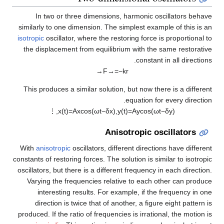
In two or three dimensions, harmonic oscillators behave
similarly to one dimension. The simplest example of this is an
isotropic
oscillator, where the restoring force is proportional to
the displacement from equilibrium with the same restorative
constant in all directions.
→
F
→
=
−
k
r
This produces a similar solution, but now there is a different
equation for every direction.
⋮
,
x
(
t
)
=
A
x
cos
(
ω
t
−
δ
x
)
,
y
(
t
)
=
A
y
cos
(
ω
t
−
δ
y
)
Anisotropic oscillators
With
anisotropic
oscillators, different directions have different
constants of restoring forces. The solution is similar to isotropic
oscillators, but there is a different frequency in each direction.
Varying the frequencies relative to each other can produce
interesting results. For example, if the frequency in one
direction is twice that of another, a figure eight pattern is
produced. If the ratio of frequencies is irrational, the motion is