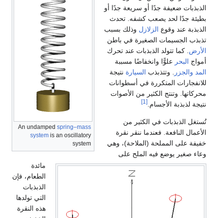
الذبذبات ضعيفة جدًا أو سريعة جدًا أو
بطيئة جدًا لحد يصعب كشفه. تحدث
الذبذبة عند وقوع
الزلازل
وذلك بسبب
تذبذب الجسيمات الصغيرة في باطن
الأرض
. كما تتولد الذبذبات عند تحرك
أمواج
البحر
علوًّا وانخفاضًا مسببة
المد
والجزر
. وتتذبذب
السيارة
نتيجة
للانفجارات المتكررة في أسطوانات
محركاتها. وتنتج الكثير من الأصوات
[1]
نتيجة لذبذبة الأجسام.
تُستغل الذبذبات في الكثير من
An undamped
spring–mass
الأعمال النافعة. فعندما ننقر نقرة
system
is an oscillatory
خفيفة على المملحة (الملاحة)، وهي
system
وعاء صغير يوضع فيه الملح على
مائدة
الطعام، فإن
الذبذبات
التي تولدها
هذه النقرة