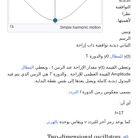
الذبذبة
التوافقية
نظرا
لأهميتها :
Simple harmonic motion.
ويبين
الرسم
البياني ذبذبة توافقية ذات إزاحة
)
t
(
y
للمطال
0
y
والدورة
T
.
وتعطي القيمة
)
t
(
y
مقدار الإزاحة عند الزمن
t
، ويعطي
المطال
Amplitude القيمة العظمى للإزاحة . والدورة
T
هي الزمن الذي يتم فيه
البندول ذبذبة كاملة ويصل بعدها إلى نفس نقطة البداية.
يسمى معكوس زمن الدورة
f
التردد
.
أي أن:
.
f
=
1
T
كما يوجد رمز آخر للتردد
ν
ويقاس بوحدة
بالهرتز
.
Two-dimensional oscillators