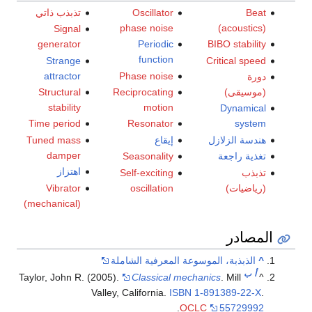
Beat
Oscillator
تذبذب ذاتي
phase noise
(acoustics)
Signal
generator
Periodic
BIBO stability
function
Strange
Critical speed
attractor
Phase noise
دورة
(موسيقى)
Reciprocating
Structural
stability
motion
Dynamical
Time period
Resonator
system
هندسة الزلازل
إيقاع
Tuned mass
damper
تغذية راجعة
Seasonality
اهتزاز
تذبذب
Self-exciting
(رياضيات)
oscillation
Vibrator
(mechanical)
المصادر
^
الذبذبة، الموسوعة المعرفية الشاملة
أ
ب
Taylor, John R. (2005).
Classical mechanics
. Mill
^
Valley, California.
ISBN
1-891389-22-X
.
.
OCLC
55729992