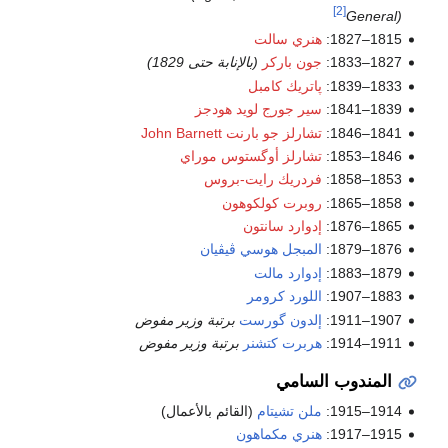
[2]
هنري سالت
جون باركر
(بالإنابة حتى 1829)
پاتريك كامبل
سير جورج لويد هودجز
تشارلز جو بارنت John Barnett
تشارلز أوگستوس موراي
فردريك رايت-بروس
روبرت كولكوهون
إدوارد سانتون
المبجل هوسي ڤيڤيان
إدوارد مالت
اللورد كرومر
إلدون گورست
برتبة وزير مفوض
هربرت كتشنر
برتبة وزير مفوض
وب السامي
ملن تشيتام
(القائم بالأعمال)
هنري مكماهون