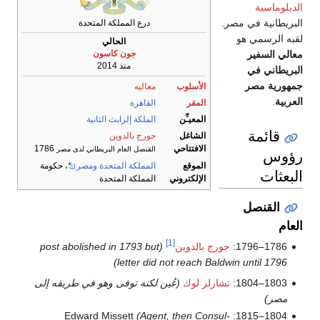
ي مصر.
درع المملكة المتحدة
 هو
الحالي
جون كاسون
منذ 2014
ر
الأسلوب
معاليه
المقر
القاهرة
المعيـِّن
الملكة إلزابث الثانية
الشاغل
جورج بالدوين
الافتتاحي
1786
القنصل العام البريطاني لدى مصر
الموقع
المملكة المتحدة ومصر
، حكومة
الإلكتروني
المملكة المتحدة
ل
[1]
جورج بالدوين
(post abolished in 1793 but
letter did not reach Baldwin un
تشارلز لوك
(عُين لكنه توفى وهو في طريقه إلى
(Agent, then Consul-