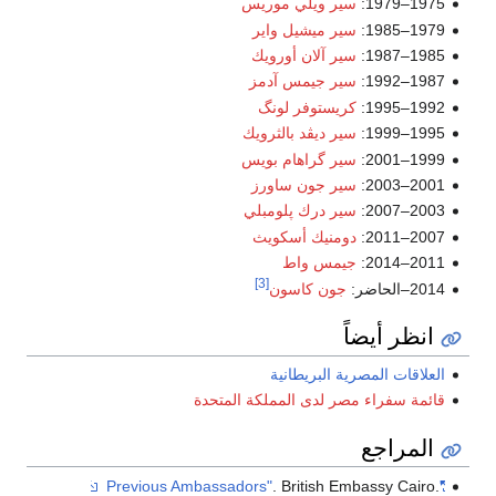
سير ويلي موريس
سير ميشيل واير
سير آلان أورويك
سير جيمس آدمز
كريستوفر لونگ
سير ديڤد بالثرويك
سير گراهام بويس
سير جون ساورز
سير درك پلومبلي
دومنيك أسكويث
جيمس واط
[3]
:
جون كاسون
أيضاً
المصرية البريطانية
راء مصر لدى المملكة المتحدة
جع
. British Embass