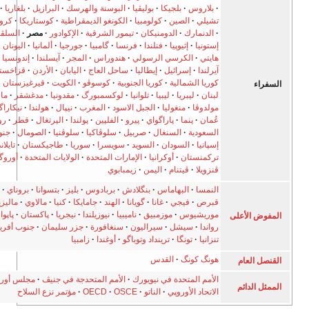
بلاروس
بلجيكا
بوليڤيا
البوسنة والهرسك
البرازيل
بلغاريا
بورما
كمبوديا
تشيلي
الصين
كولومبيا
الكونغو الديمقراطية
كوستاريكا
كرواتيا
كوبا
التشيك
الدنمارك
الدومنيكان
تيمور الشرقية
الإكوادور
مصر
السلڤادور
إرتريا
إستونيا
إثيوپيا
فنلندا
فرنسا
گامبيا
جورجيا
ألمانيا
اليونان
گوتيمالا
غينيا
هايتي
الكرسي الرسولي
هندوراس
المجر
آيسلندا
إندونسيا
إيران
العراق
آيرلندا
إسرائيل
إيطاليا
ساحل العاج
اليابان
الأردن
قزاخستان
كوريا الشمالية
كوريا الجنوبية
كوسوڤو
الكويت
قيرغيزستان
لاوس
لاتڤيا
لبنان
ليبريا
ليبيا
تلوانيا
لوكسمبورگ
مقدونيا
مدغشقر
مالي
المكسيك
مولدوڤا
منغوليا
الجبل الاسود
المغرب
نيپال
هولندا
نيكاراگوا
النرويج
عُمان
پنما
پاراگواي
پيرو
الفلپين
پولندا
الپرتغال
قطر
رومانيا
روسيا
السعودية
السنغال
صربيل
سلوڤاكيا
سلوڤنيا
الصومال
جنوب السودان
إسپانيا
السودان
السويد
سويسرا
سوريا
طاجيكستان
تايلاند
تونس
تركيا
تركمنستان
أوكرانيا
الإمارات المتحدة
الولايات المتحدة
أوروگواي
أوزبكستان
ڤنزويلا
ڤيتنام
اليمن
زيمبابوي
النمسا
البهاماس
بنگلادش
بربادوس
بليز
بتسوانا
بروناي
الكاميرون
كندا
قبرص
فيجي
غانا
گويانا
الهند
جامايكا
كنيا
مالاوي
ماليزيا
مالطا
موريشيوس
موزمبيق
ناميبيا
نيوزيلندا
نيجريا
پاكستان
پاپوا غينيا الجديدة
على
رواندا
سيشل
سيراليون
سنغافورة
جزر سليمان
جنوب أفريقيا
سريلانكا
تنزانيا
تونگا
ترينداد وتوباگو
أوغندا
زامبيا
هونگ كونگ
القدس
م
الأمم المتحدة في نيويورك
الأمم المتحدجة في جنيڤ
مجلس أوروپا
م
الاتحاد الأوروپي
الناتو
OSCE
OECD
مؤتمر نزع السلاح