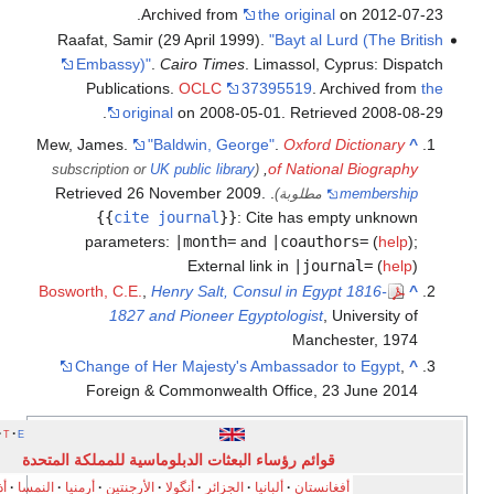
Archived from
the original
on 201
Raafat, Samir (29 April 1999).
"Bayt al Lurd (Th
Embassy)"
.
Cairo Times
. Limassol, Cyprus: 
Publications.
OCLC
37395519
. Archived
.
original
on 2008-05-01
. Retrieved
200
Mew, James.
"Baldwin, George"
.
Oxford Diction
,
of National Biog
UK public library
(subscription or
26 November
2009
.
. Retrieved
member
مطلوبة)
{{
cite journal
}}
:
Cite has empty unk
parameters:
|month=
and
|coauthors=
(
h
External link in
|journal=
(
Bosworth, C.E.
,
Henry Salt, Consul in Egypt 1816-
1827 and Pioneer Egyptologist
, Universi
Manchester, 
Change of Her Majesty's Ambassador to Egy
Foreign & Commonwealth Office, 23 June 
e
t
v
أخف
قوائم رؤساء البعثات الدبلوماسية للمملكة المتحدة
أفغانستان
ألبانيا
الجزائر
أنگولا
الأرجنتين
أرمنيا
النمسا
أذربيجان
البحرين