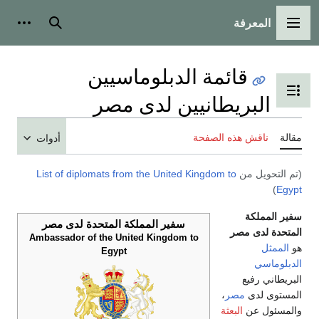
رفة
رئيسية
بحث
أدوات شخصية
قائمة الدبلوماسيين
ض جدول المحتويات
ريطانيين لدى مصر
 هذه الصفحة
أدوات
 من
List of diplomats from the United Kingdom to
ة
سفير المملكة المتحدة لدى مصر
 مصر
Ambassador of the United Kingdom to
Egypt
يع
ى
مصر
،
ن
البعثة