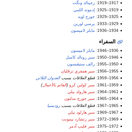
رجينالد ونگت
إدموند اللنبي
جورج لويد
پرسي لورين
مايلز لامپسون
ء
مايلز لامپسون
سير رونالد كامبل
رالف ستيڤنسون
سير همفري ترڤليان
قطع العلاقات بسبب
العدوان الثلاثي
سير كولين كرو
(
القائم بالأعمال
)
سير هارولد بيلي
سير جورج مدلتون
قطع العلاقات بسبب
روديسيا
سير هارلود بيلي
سير رتشارد بيمونت
سير فليپ آدمز